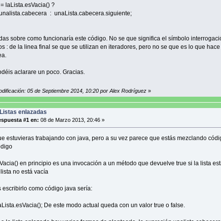
laLista.esVacia() ?
a.cabecera : unaLista.cabecera.siguiente;
as sobre como funcionaría este código. No se que significa el símbolo interrogaci
s : de la linea final se que se utilizan en iteradores, pero no se que es lo que hac
ea.
podéis aclarare un poco. Gracias.
odificación: 05 de Septiembre 2014, 10:20 por Alex Rodríguez
»
Listas enlazadas
spuesta #1 en:
08 de Marzo 2013, 20:46 »
e estuvieras trabajando con java, pero a su vez parece que estás mezclando códi
digo
Vacia() en principio es una invocación a un método que devuelve true si la lista est
a lista no está vacía
s escribirlo como código java sería:
laLista.esVacia(); De este modo actual queda con un valor true o false.