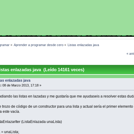
gramar
»
Aprender a programar desde cero
»
Listas enlazadas java
« ant
stas enlazadas java (Leído 14161 veces)
tas enlazadas java
:
08 de Marzo 2013, 17:18 »
udiando las listas en lazadas y me gustaría que me ayudaseis a resolver estas dud
e trozo de código de un constructor para una lista y actual sería el primer element
ta este vacía.
staEnlazarIter (ListaEnlazada unaLista)
= unaLista;