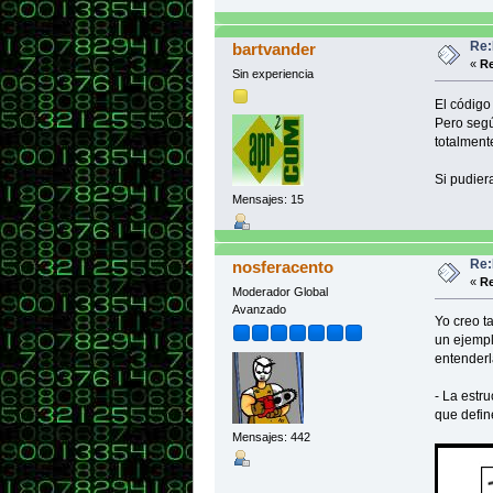
Re:
bartvander
«
Re
Sin experiencia
El código 
Pero segú
totalment
Si pudier
Mensajes: 15
Re:
nosferacento
«
Re
Moderador Global
Avanzado
Yo creo t
un ejempl
entenderl
- La estru
que define
Mensajes: 442