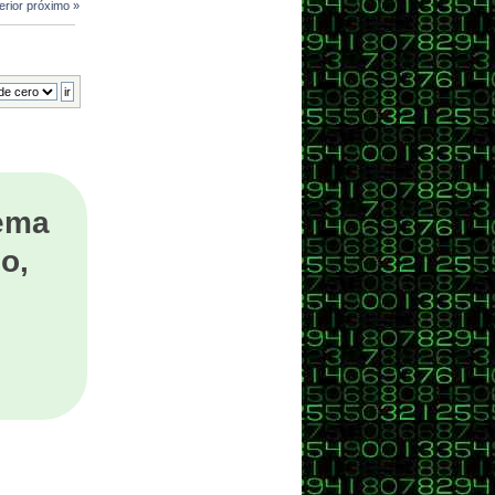
erior
próximo »
tema
o,