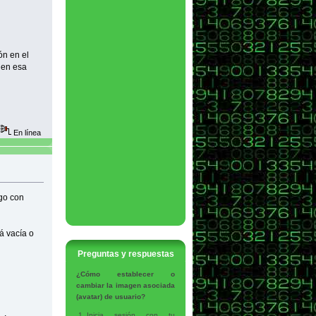
ón en el
e en esa
En línea
go con
á vacía o
Preguntas y respuestas
¿Cómo establecer o
cambiar la imagen asociada
(avatar) de usuario?
Inicia sesión con tu