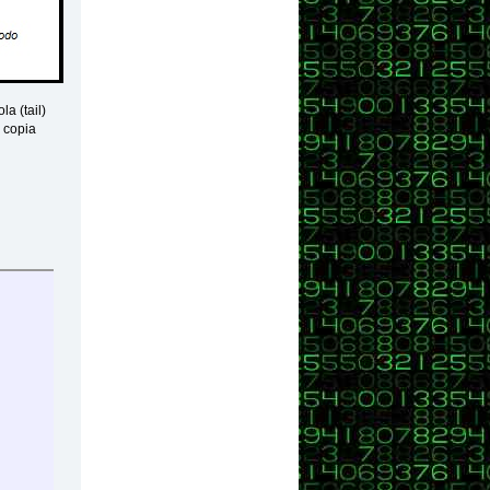
la (tail)
a copia