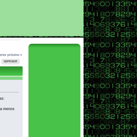
erior
próximo »
IMPRIMIR
as:
o a menos