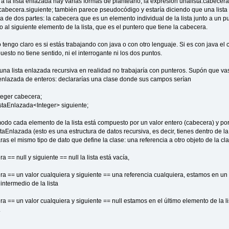
a la lista enlazada hay varias formas de plantearlo, la expresión unalista.cabecer
cabecera.siguiente; también parece pseudocódigo y estaría diciendo que una lista
 de dos partes: la cabecera que es un elemento individual de la lista junto a un pu
o al siguiente elemento de la lista, que es el puntero que tiene la cabecera.
 tengo claro es si estás trabajando con java o con otro lenguaje. Si es con java el 
esto no tiene sentido, ni el interrogante ni los dos puntos.
una lista enlazada recursiva en realidad no trabajaría con punteros. Supón que vas
 enlazada de enteros: declararías una clase donde sus campos serían
nteger cabecera;
istaEnlazada<Integer> siguiente;
odo cada elemento de la lista está compuesto por un valor entero (cabecera) y po
taEnlazada (esto es una estructura de datos recursiva, es decir, tienes dentro de la
as el mismo tipo de dato que define la clase: una referencia a otro objeto de la cla
a == null y siguiente == null la lista está vacía,
ra == un valor cualquiera y siguiente == una referencia cualquiera, estamos en un
intermedio de la lista
ra == un valor cualquiera y siguiente == null estamos en el último elemento de la li
.