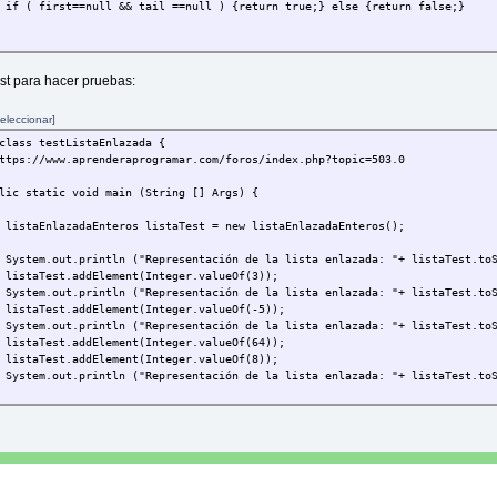
irst==null && tail ==null ) {return true;} else {return false;}
 void addElement (Integer element) {
nlazadaEnteros<Integer> siguiente = new listaEnlazadaEnteros<Integer
st para hacer pruebas:
ente.first = first;
ente.tail = tail;
eleccionar]
t = element;
 = siguiente;
class testListaEnlazada {
s://www.aprenderaprogramar.com/foros/index.php?topic=503.0
 String toString (listaEnlazadaEnteros<Integer> listaRecibida) {
 static void main (String [] Args) {
staRecibida.getFirst() == null && listaRecibida.getTail() == null) { 
nlazadaEnteros listaTest = new listaEnlazadaEnteros();
f (listaRecibida.getFirst() != null && listaRecibida.getTail() == null
 return listaRecibida.getFirst().toString() + ", " + toString(listaRe
.out.println ("Representación de la lista enlazada: "+ listaTest.toSt
est.addElement(Integer.valueOf(3));
.out.println ("Representación de la lista enlazada: "+ listaTest.toSt
est.addElement(Integer.valueOf(-5));
 Integer getFirst() { return first;}
.out.println ("Representación de la lista enlazada: "+ listaTest.toSt
est.addElement(Integer.valueOf(64));
 listaEnlazadaEnteros getTail() { return tail;}
est.addElement(Integer.valueOf(8));
.out.println ("Representación de la lista enlazada: "+ listaTest.toSt