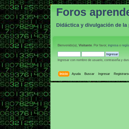
Foros aprend
Didáctica y divulgación de l
Bienvenido(a),
Visitante
. Por favor,
ingresa
o
regís
Ingresar con nombre de usuario, contraseña y dura
Inicio
Ayuda
Buscar
Ingresar
Registrars