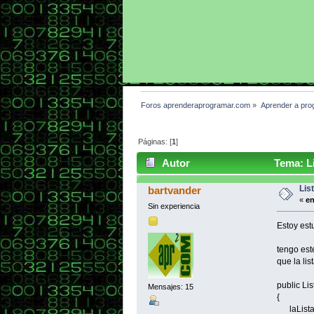
Foros aprenderaprogramar.com
»
Aprender a pro
Páginas: [
1
]
Autor
Tema: Li
Lis
bartvander
«
en
Sin experiencia
Estoy est
tengo est
que la lis
public Li
Mensajes: 15
{
laLista 