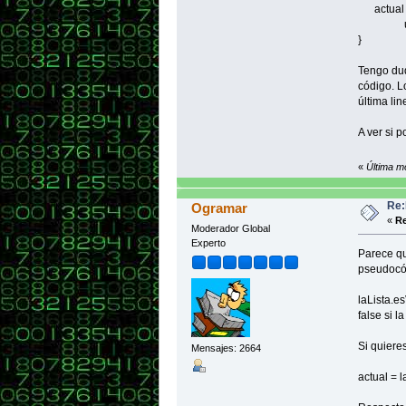
actual = 
unalist
}
Tengo dud
código. Lo
última lin
A ver si 
«
Última m
Re:
Ogramar
«
Re
Moderador Global
Experto
Parece qu
pseudocó
laLista.es
false si l
Si quiere
Mensajes: 2664
actual = 