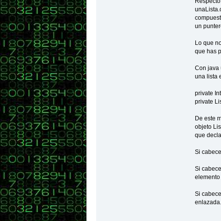
Respecto 
unaLista.
compuesta
un punter
Lo que no
que has pu
Con java 
una lista
private I
private L
De este m
objeto Lis
que declar
Si cabecer
Si cabece
elemento 
Si cabece
enlazada