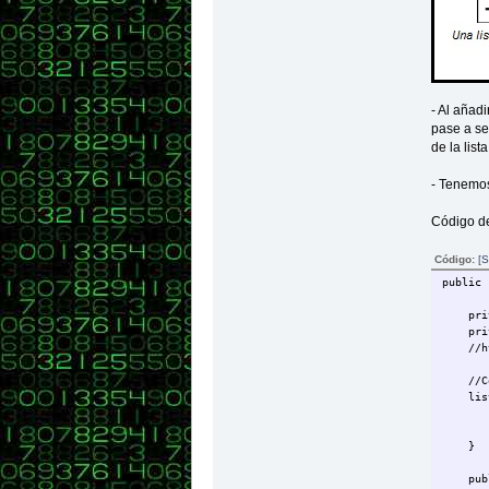
- Al añadi
pase a se
de la list
- Tenemos
Código de 
Código:
[S
public 
privat
privat
//http
//Cons
listaE
firs
tail
}
public