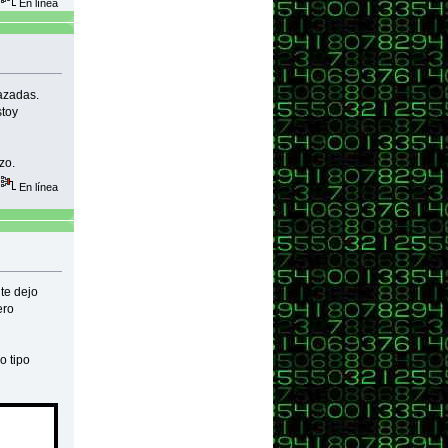
En línea
lazadas.
stoy
zo.
En línea
te dejo
ero
o tipo