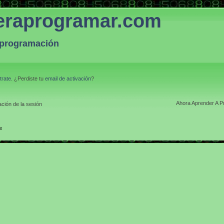
eraprogramar.com
a programación
trate
. ¿Perdiste tu
email de activación
?
Ahora Aprender A P
ción de la sesión
e