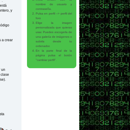
a :
nombre de usuario y
 está
contraseña.
ntero, y
Pulsa en perfil --> perfil del
foro
Elige la imagen
código
personalizada que quieras
usar. Puedes escogerla de
una galería de imágenes o
 a crear
subirla desde tu
ordenador.
En la parte final de la
página pulsa el botón
"cambiar perfil".
r un
 clase
se).
sta