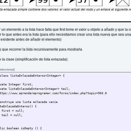
r un elemento a la lista hace falta que first tome el valor u objeto a añadir y que la co
r lo que antes era la lista (para ello necesitamos crear una lista nueva que sea un
a existente antes de añadir el elemento)
 que recorrer la lista recursivamente para mostrarla
la clase (simplificación de lista enlazada):
eleccionar]
class listaEnlazadaEnteros<Integer> {
e Integer first;
e listaEnlazadaEnteros<Integer> tail;
s://www.aprenderaprogramar.com/foros/index.php?topic=503.0
truye una lista enlazada vacía
nlazadaEnteros() {
t = null;
 = null;
 boolean isEmpty () {