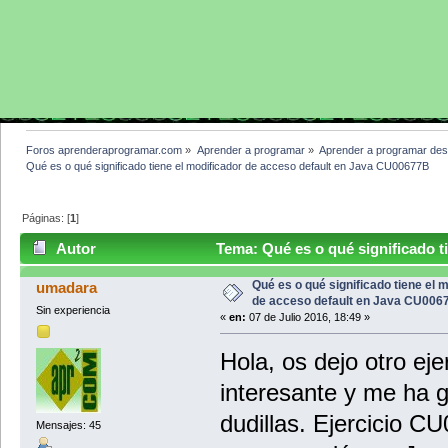
Foros aprenderaprogramar.com
»
Aprender a programar
»
Aprender a programar des
Qué es o qué significado tiene el modificador de acceso default en Java CU00677B
Páginas: [
1
]
Autor
Tema: Qué es o qué significado ti
CU00677B (Leído 3962 veces)
Qué es o qué significado tiene el 
umadara
de acceso default en Java CU006
Sin experiencia
«
en:
07 de Julio 2016, 18:49 »
Hola, os dejo otro eje
interesante y me ha 
dudillas. Ejercicio C
Mensajes: 45