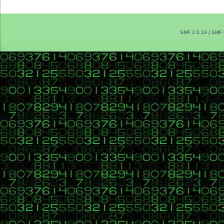
SMF 2.0.19
|
SMF 