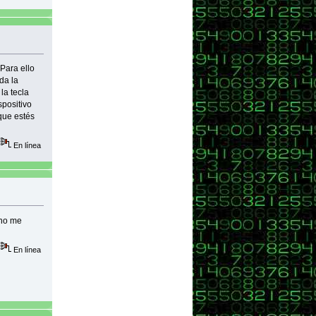
 Para ello
da la
la tecla
spositivo
 que estés
En línea
 no me
En línea