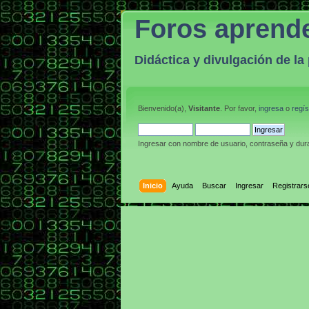
Foros aprend
Didáctica y divulgación de l
Bienvenido(a),
Visitante
. Por favor,
ingresa
o
regís
Ingresar con nombre de usuario, contraseña y dura
Inicio
Ayuda
Buscar
Ingresar
Registrars