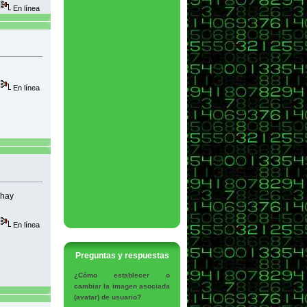
En línea
En línea
 hay
En línea
Preguntas y respuestas
¿Cómo establecer o
cambiar la imagen asociada
(avatar) de usuario?