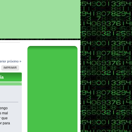
erior
próximo »
IMPRIMIR
ía
tengo
s mal
r que
r para