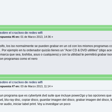
sobre el crackeo de redes wifi
spuesta #6 en:
01 de Marzo 2013, 14:36 »
lfo, los iso normalmente se pueden grabar en un cd con los mismos programas c
. Por ejemplo en tu ordenador quizás tienes un "Acer CD & DVD utilities" (digo ace
marca que sea, toshiba, asus o cualquiera) y con la utilidad te permitirá grabar isos
con programas como el nero
sobre el crackeo de redes wifi
spuesta #7 en:
03 de Marzo 2013, 11:14 »
 un programa que es cyberlynk dvd suite que incluye power2go y las opciones qu
dvd, blu-ray disc, copiar disco, guardar imagen del disco, grabar imagen del disco, 
rer audio, iniciar label print. Voy a investigar un poco