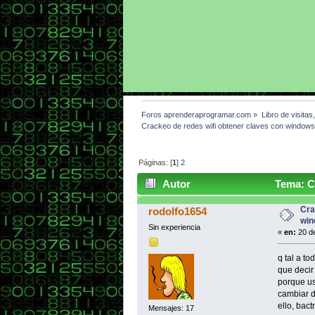
Foros aprenderaprogramar.com
»
Libro de visitas
Crackeo de redes wifi obtener claves con windows 
Páginas: [
1
]
2
Autor
Tema: Cr
backtrack (Leído 26404 veces)
Cra
rodolfo1654
win
Sin experiencia
«
en:
20 de
q tal a to
que decir
porque us
cambiar d
ello, bact
Mensajes: 17