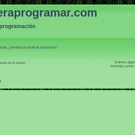
eraprogramar.com
a programación
trate
. ¿Perdiste tu
email de activación
?
Si tienes algú
ción de la sesión
mensajes ponte e
e