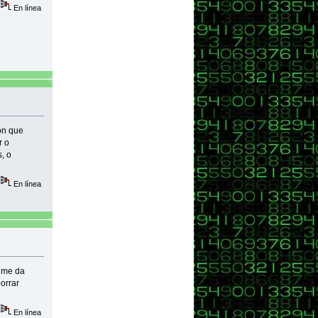
En línea
on que
r o
, o
En línea
e me da
borrar
En línea