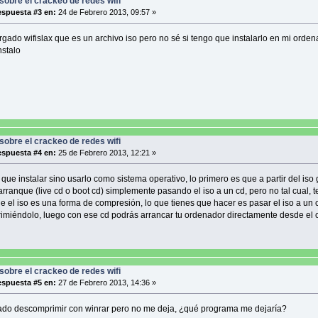
sobre el crackeo de redes wifi
spuesta #3 en:
24 de Febrero 2013, 09:57 »
gado wifislax que es un archivo iso pero no sé si tengo que instalarlo en mi orden
nstalo
sobre el crackeo de redes wifi
spuesta #4 en:
25 de Febrero 2013, 12:21 »
 que instalar sino usarlo como sistema operativo, lo primero es que a partir del iso
arranque (live cd o boot cd) simplemente pasando el iso a un cd, pero no tal cual, t
e el iso es una forma de compresión, lo que tienes que hacer es pasar el iso a un 
miéndolo, luego con ese cd podrás arrancar tu ordenador directamente desde el 
sobre el crackeo de redes wifi
spuesta #5 en:
27 de Febrero 2013, 14:36 »
ado descomprimir con winrar pero no me deja, ¿qué programa me dejaría?