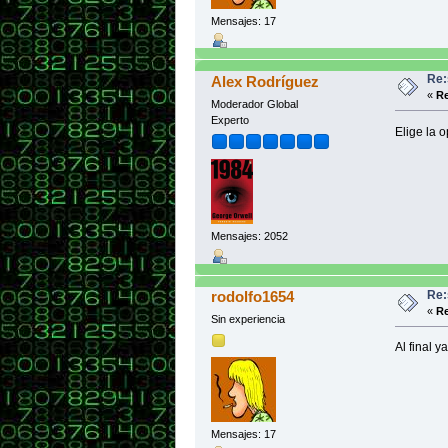
Mensajes: 17
Re:
Alex Rodríguez
«
Re
Moderador Global
Experto
Elige la o
Mensajes: 2052
Re:
rodolfo1654
«
Re
Sin experiencia
Al final 
Mensajes: 17