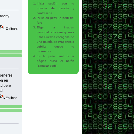
Inicia sesión con tu
nombre de usuario y
contraseña.
ador y
Pulsa en perfil --> perfil del
foro
Elige la imagen
En línea
personalizada que quieras
usar. Puedes escogerla de
una galería de imágenes o
subirla desde tu
ordenador.
En la parte final de la
página pulsa el botón
"cambiar perfil".
 generes
en en
cd pero
cd
En línea