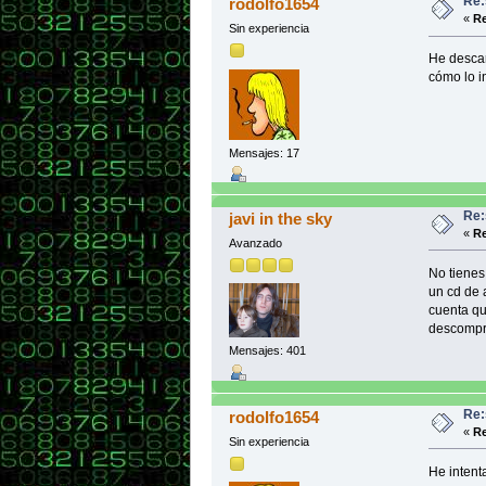
Re:
rodolfo1654
«
Re
Sin experiencia
He descar
cómo lo i
Mensajes: 17
Re:
javi in the sky
«
Re
Avanzado
No tienes
un cd de 
cuenta qu
descompri
Mensajes: 401
Re:
rodolfo1654
«
Re
Sin experiencia
He intent