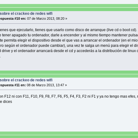
sobre el crackeo de redes wifi
spuesta #10 en:
07 de Marzo 2013, 08:20 »
tienes que ejecutarlo, tienes que usarlo como disco de arranque (live cd o boot cd).
e tener apagado tu ordenador, darle a encender y al mismo tiempo mantener pulsa
te permita elegir el dispositivo desde el que vas a arrancar el ordenador (en el mio 
ro según el ordenador puede cambiar), una vez te salga un menú para elegir el di
cd drive y el ordenador arrancará desde el cd y accederás a la distribución de linux
.
sobre el crackeo de redes wifi
spuesta #11 en:
08 de Marzo 2013, 13:47 »
on F12 ni con F11, F10, F9, F8, F7, F6, F5, F4, F3, F2 ni F1 y ya no tengo mas efes,
ue dices