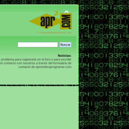
Ir a aprenderaprogramar.com
Noticias:
n problema para registrarte en el foro o para escribir
n contacto con nosotros a través del formulario de
contacto de aprenderaprogramar.com