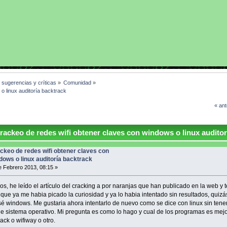
, sugerencias y críticas
»
Comunidad
»
o linux auditoría backtrack
« ant
ackeo de redes wifi obtener claves con windows o linux auditor
ckeo de redes wifi obtener claves con
dows o linux auditoría backtrack
 Febrero 2013, 08:15 »
dos, he leído el artículo del cracking a por naranjas que han publicado en la web y 
 que ya me habia picado la curiosidad y ya lo habia intentado sin resultados, quizá
é windows. Me gustaria ahora intentarlo de nuevo como se dice con linux sin tene
e sistema operativo. Mi pregunta es como lo hago y cual de los programas es mejo
rack o wifiway o otro.