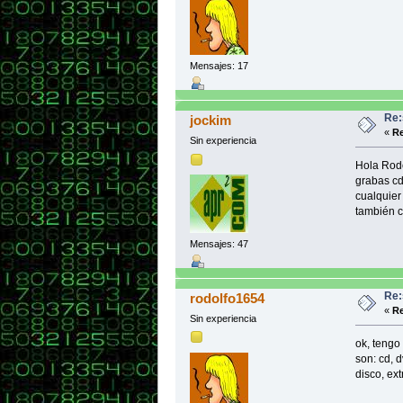
Mensajes: 17
Re:
jockim
«
Re
Sin experiencia
Hola Rodo
grabas cd
cualquier 
también 
Mensajes: 47
Re:
rodolfo1654
«
Re
Sin experiencia
ok, tengo
son: cd, 
disco, ext