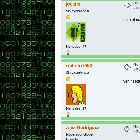
Re:
jockim
«
Re
Sin experiencia
mira el m
Mensajes: 47
Re:
rodolfo1654
«
Re
Sin experiencia
venir seg
Mensajes: 17
Re:
Alex Rodríguez
«
Re
Moderador Global
Experto