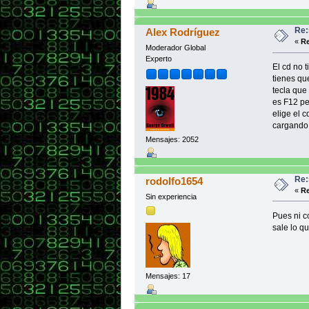
Re:
Alex Rodríguez
«
Re
Moderador Global
Experto
El cd no 
tienes qu
tecla que 
es F12 pe
elige el 
cargando
Mensajes: 2052
Re:
rodolfo1654
«
Re
Sin experiencia
Pues ni c
sale lo q
Mensajes: 17