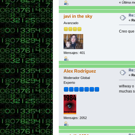
«
Última m
Re:
javi in the sky
«
Re
Avanzado
Creo que 
Mensajes: 401
Re:
Alex Rodríguez
«
Re
Moderador Global
Experto
wifiway o
muchas si
Mensajes: 2052