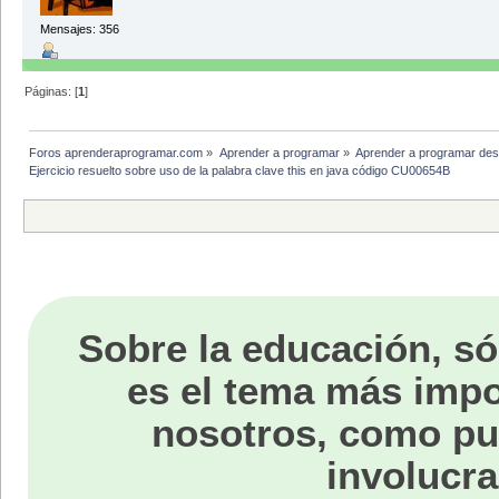
this.nombre = nombre;
Mensajes: 356
}
public void setApellidos(String a
this.apellidos = apellidos;
}
Páginas: [
1
]
public void setEdad (int edad){
this.edad = edad;
}
public void setCasado (boolean ca
Foros aprenderaprogramar.com
»
Aprender a programar
»
Aprender a programar des
this.casado = casado;
Ejercicio resuelto sobre uso de la palabra clave this en java código CU00654B
}
public void setEspecialista (bool
this.especialista = especiali
}
// Getters Profesor.
public String getNombre(){return 
public String getApellidos(){retu
public int getEdad(){return edad
Sobre la educación, só
public boolean getCasado(){return
public boolean getEspecialista(){
}
es el tema más impo
nosotros, como p
involucra