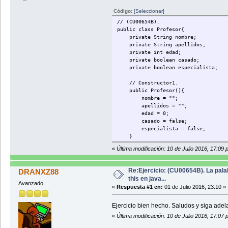
Código:
[Seleccionar]
// (CU00654B).
public class Profesor{
private String nombre;
private String apellidos;
private int edad;
private boolean casado;
private boolean especialista;
// Constructor1.
public Profesor(){
nombre = "";
apellidos = "";
edad = 0;
casado = false;
especialista = false;
}
«
Última modificación: 10 de Julio 2016, 17:09
// Constructor2.
public Profesor(String nombre, Str
this.nombre = nombre;
Re:Ejercicio: (CU00654B). La pala
DRANXZ88
this.apellidos = apellidos;
this en java...
this.edad = edad;
Avanzado
«
Respuesta #1 en:
01 de Julio 2016, 23:10 »
this.casado = casado;
this.especialista = especiali
Ejercicio bien hecho. Saludos y siga adel
}
«
Última modificación: 10 de Julio 2016, 17:07
// Setters Profesor.
public void setNombre(String nom