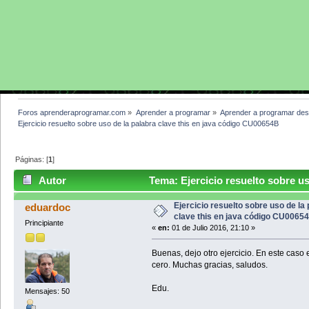
Foros aprenderaprogramar.com
»
Aprender a programar
»
Aprender a programar des
Ejercicio resuelto sobre uso de la palabra clave this en java código CU00654B
Páginas: [
1
]
Autor
Tema: Ejercicio resuelto sobre uso
CU00654B (Leído 3368 veces)
Ejercicio resuelto sobre uso de la
eduardoc
clave this en java código CU0065
Principiante
«
en:
01 de Julio 2016, 21:10 »
Buenas, dejo otro ejercicio. En este cas
cero. Muchas gracias, saludos.
Edu.
Mensajes: 50