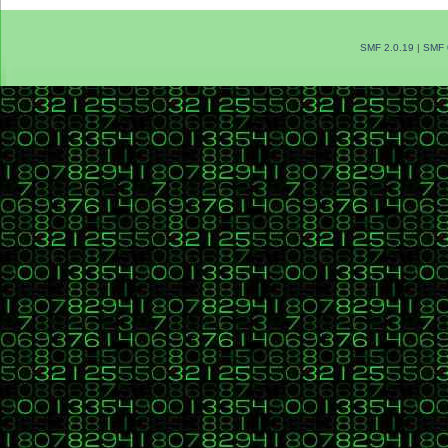
SMF 2.0.19
|
SMF 