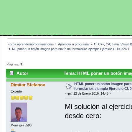
Foros aprenderaprogramar.com
»
Aprender a programar
»
C, C++, C#, Java, Visual 
HTML poner un botón imagen para envío de formularios ejemplo Ejercicio CU00724B
Páginas: [
1
]
Autor
Tema: HTML poner un botón image
CU00724B (Leído 3233 veces)
HTML poner un botón imagen para
Dimitar Stefanov
formularios ejemplo Ejercicio CU
Experto
«
en:
12 de Enero 2016, 14:45 »
Mi solución al ejerc
desde cero:
Mensajes: 598