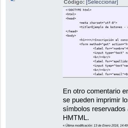
Código:
[Seleccionar]
<!DOCTYPE html>
<html>
<head>
<meta charset="utf-8">
<title>Ejemplo de botones - 
</head>
<body>
<h1><<</>Inscripción al conc
<form method="get" action="h
<label for="nombre">
<input type="text" n
<br/><br/>
<label for="apellido
<input tyep="text"na
<br/><br/>
<label for="email">E
<input type="text" n
<br/><br/>
<label for="telefono
En otro comentario e
<input type="text" n
<br/><br/>
se pueden imprimir lo
<button type="submit
<input type="reset" 
símbolos reservados a
</form>
<br/><br/>
HMTML.
<h1>Petición de información<
<form method="get" action="h
«
Última modificación: 13 de Enero 2016, 14:4
<label for="nombre1"