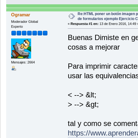
<input type="text" n
<br/><br/>
<label for="pais">Pa
Re:HTML poner un botón imagen p
Ogramar
<input type="text" n
de formularios ejemplo Ejercicio
<br/><br/>
Moderador Global
«
Respuesta #1 en:
13 de Enero 2016, 14:49 
<label for="email1">
Experto
<input type="text" n
<br/><br/>
Buenas Dimiste en gen
<label for="consulta
<textarea name="cons
cosas a mejorar
<br/><br/>
<input name="button1
<button type="reset"
Mensajes: 2664
</form>
Para imprimir caract
</body>
</html>
usar las equivalenc
< --> &lt;
> --> &gt;
tal y como se comenta
https://www.aprender