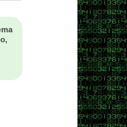
tema
o,