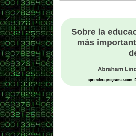
*/
public
{
retu
}
Sobre la educac
/**
* Rece
más important
* Chec
*/
public
d
{
if(a
bala
Abraham Linc
els
Syste
aprenderaprogramar.com: De
a
}
/**
* Prin
* redu
* an e
*/
public
{