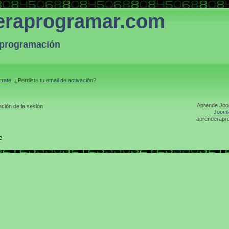
eraprogramar.com
a programación
trate
. ¿Perdiste tu
email de activación
?
Aprende Joom
ción de la sesión
Jooml
aprenderapro
e