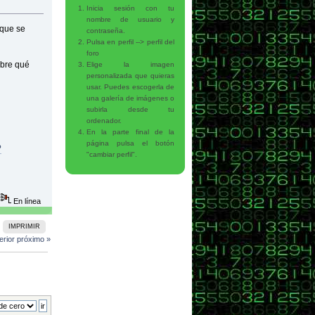
Inicia sesión con tu
nombre de usuario y
 que se
contraseña.
Pulsa en perfil --> perfil del
foro
obre qué
Elige la imagen
personalizada que quieras
usar. Puedes escogerla de
una galería de imágenes o
subirla desde tu
ordenador.
En la parte final de la
página pulsa el botón
?
: " +descuento+ " euros. ");}
"cambiar perfil".
En línea
IMPRIMIR
erior
próximo »