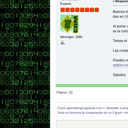
«
Respues
conDe
Experto
Buenos dí
}
dan en
ht
/**
* Méto
Al poner 
*/
es la cons
public
Mensajes: 1980
Tienes el 
int d
if(co
Las compa
Syste
Puedes ve
else{S
option=c
}
Saludos
/**
* @Ret
Páginas: [
1
]
*/
public
{
retu
Foros aprenderaprogramar.com
»
Aprender a pro
}
Java no funciona la comparación en un if igual = er
/**
* Retu
* nex