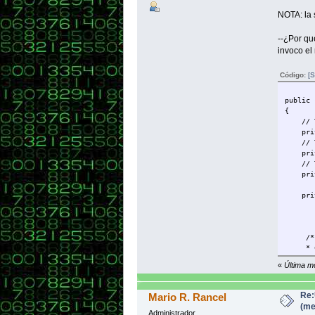
NOTA: la 
--¿Por qu
invoco el
Código:
[S
public 
{
// The
priva
// The
privat
// The
priva
privat
/*
* Cons
*/
«
Última m
public
{
pric
Re:
Mario R. Rancel
bala
(me
tota
Administrador