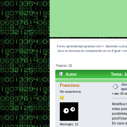
Foros aprenderaprogramar.com
»
Aprender a pro
Java no funciona la comparación en un if igual = er
Páginas: [
1
]
Autor
Tema: Ja
false (Leído 3599 veces)
Jav
Francisco
igu
Sin experiencia
«
en:
09 de
Modifica 
estas pue
posibilid
printTick
En caso d
Mensajes: 12