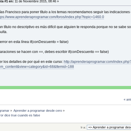
ta #1 en:
11 de Noviembre 2015, 08:46 »
scuento = valorDescuento;
as Francisco para poner título a los temas recomendamos seguir las indicaciones
tps://www.aprenderaprogramar.com/foros/index.php?topic=1460.0
do para máquinas sin descuento
un título no descriptivo es más difícil que alguien te responda porque no se sabe s
ulta.
 void printTicketWithDiscount(){
error en esta línea if(conDescuento = false)
escuento = price-(price*10/100);
nDescuento = false){
raciones se hacen con ==, debes escribir if(conDescuento == false)
m.out.println("Esta máquina no realiza descuentos.");
}
r los detalles de por qué en este curso:
http://aprenderaprogramar.com/index.php
ystem.out.println("El billete " +price+"€, con descuento ha quedado en
om_content&view=category&id=68&Itemid=188
urn The price of a ticket.
« ant
 int getPrice()
rn price;
gramar
»
Aprender a programar desde cero
»
ror dice true cuando es false
rn The amount of money already inserted for the
Ir a:
t ticket.