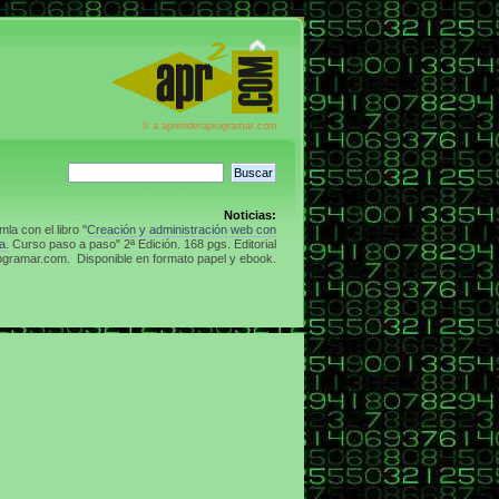
Ir a aprenderaprogramar.com
Noticias:
la con el libro "
Creación y administración web con
a.
Curso paso a paso" 2ª Edición. 168 pgs. Editorial
gramar.com. Disponible en formato papel y ebook.