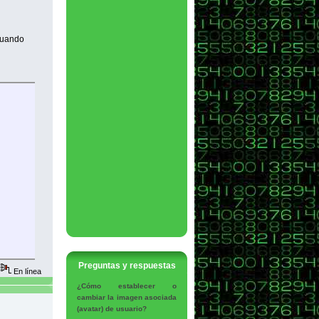
 cuando
Preguntas y respuestas
En línea
¿Cómo establecer o
cambiar la imagen asociada
(avatar) de usuario?