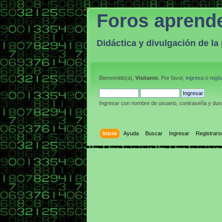
Foros aprend
Didáctica y divulgación de l
Bienvenido(a),
Visitante
. Por favor,
ingresa
o
regís
Ingresar con nombre de usuario, contraseña y dura
Inicio
Ayuda
Buscar
Ingresar
Registrars