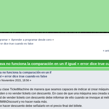
gramar
»
Aprender a programar desde cero
»
ror dice true cuando es false
« ant
va no funciona la comparación en un if igual = error dice true 
a no funciona la comparación en un if
al = error dice true cuando es false
 Noviembre 2015, 18:56 »
tu clase TicketMachine de manera que seamos capaces de indicar al crear máquina
den o no vender tickets con descuento. En caso de que una máquina sea creada si
ad de vender tickets con descuento debe informar de ello cuando se invoque al mé
etWithDiscount y no hacer nada más.
e hacer descuento debe señalarlo en el precio final del billete.