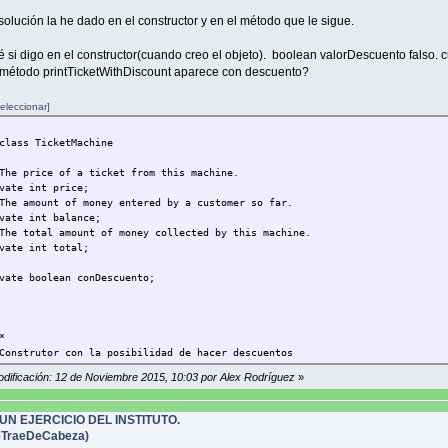
solución la he dado en el constructor y en el método que le sigue.
é si digo en el constructor(cuando creo el objeto). boolean valorDescuento falso.
 método printTicketWithDiscount aparece con descuento?
eleccionar]
class TicketMachine
 price of a ticket from this machine.
te int price;
 amount of money entered by a customer so far.
e int balance;
 total amount of money collected by this machine.
te int total;
e boolean conDescuento;
*
trutor con la posibilidad de hacer descuentos
odificación: 12 de Noviembre 2015, 10:03 por Alex Rodríguez
»
 TicketMachine(int cost, boolean valorDescuento)
e = cost;
UN EJERCICIO DEL INSTITUTO.
nce = 0;
TraeDeCabeza)
l = 0;