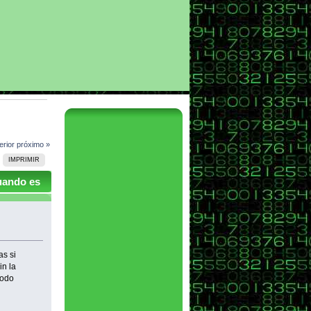
erior
próximo »
IMPRIMIR
cuando es
s si
n la
todo