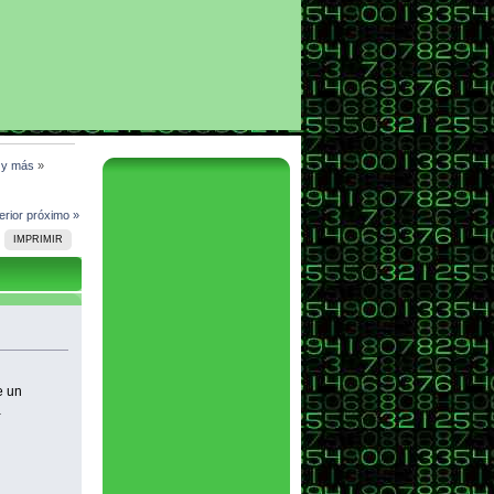
l y más
»
erior
próximo »
IMPRIMIR
e un
a