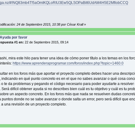
/mega.nz/#!NQ83mb4T!5aOmIKQLoRIU3Ew5QLSOPaBit6UdAM4H5E2MflobCCQ
dificación: 24 de Septiembre 2015, 10:38 por César Krall
»
Ayuda por favor
spuesta #1 en:
22 de Septiembre 2015, 09:14
shi, mira este hilo para tener una idea de cómo poner título a los temas en los foro
interés:
https://www.aprenderaprogramar.com/foros/index.php?topic=1460.0
ultar en los foros más que aportar el proyecto completo debes hacer una descripci
 indicando en qué punto concreto es en el que no sabes avanzar o qué cosa conc
 o te da problemas y pegando el código necesario para poder ayudarte a resolver 
Será difícil obtener ayuda si no describes bien cuál es tu objetivo y cuál es tu pro
sobre un aspecto concreto. En los foros más que nada se resuelven dudas concret
 a puntos donde no se sabe avanzar o donde salta un error, pero será difícil que en
 a una revisión de un proyecto completo.