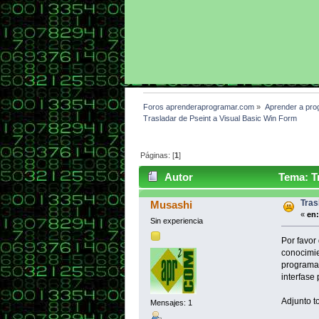
Foros aprenderaprogramar.com
»
Aprender a pro
Trasladar de Pseint a Visual Basic Win Form
Páginas: [
1
]
Autor
Tema: Tr
Tras
Musashi
«
en:
Sin experiencia
Por favor
conocimie
programa 
interfase
Adjunto t
Mensajes: 1