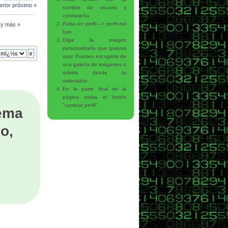
erior
próximo »
nombre de usuario y
contraseña.
Pulsa en perfil --> perfil del
l y más
»
foro
Elige la imagen
personalizada que quieras
usar. Puedes escogerla de
una galería de imágenes o
subirla desde tu
ordenador.
En la parte final de la
página pulsa el botón
"cambiar perfil".
tema
o,