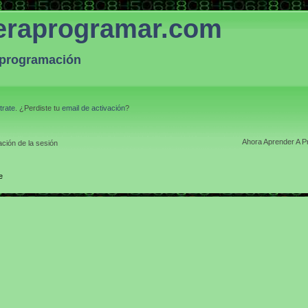
eraprogramar.com
a programación
trate
. ¿Perdiste tu
email de activación
?
Ahora Aprender A P
ción de la sesión
e