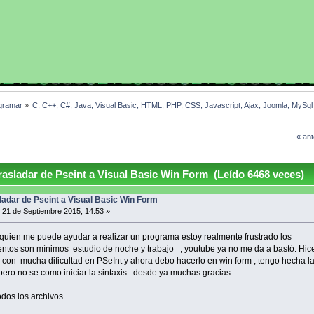
gramar
»
C, C++, C#, Java, Visual Basic, HTML, PHP, CSS, Javascript, Ajax, Joomla, MySq
« ant
asladar de Pseint a Visual Basic Win Form (Leído 6468 veces)
ladar de Pseint a Visual Basic Win Form
21 de Septiembre 2015, 14:53 »
 quien me puede ayudar a realizar un programa estoy realmente frustrado los
ntos son mínimos estudio de noche y trabajo , youtube ya no me da a bastó. Hic
con mucha dificultad en PSeInt y ahora debo hacerlo en win form , tengo hecha l
 pero no se como iniciar la sintaxis . desde ya muchas gracias
odos los archivos