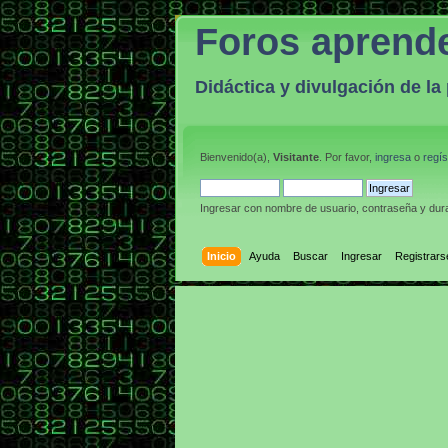
Foros aprend
Didáctica y divulgación de l
Bienvenido(a),
Visitante
. Por favor,
ingresa
o
regís
Ingresar con nombre de usuario, contraseña y dura
Inicio
Ayuda
Buscar
Ingresar
Registrars