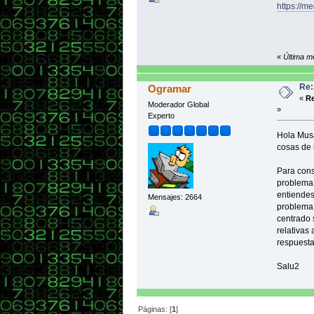
https:/
«
Última mo
Re:
Ogramar
«
Re
Moderador Global
»
Experto
Hola Musa
cosas de 
Para cons
problema,
entiendes
Mensajes: 2664
problema. 
centrado 
relativas
respuesta
Salu2
Páginas: [
1
]