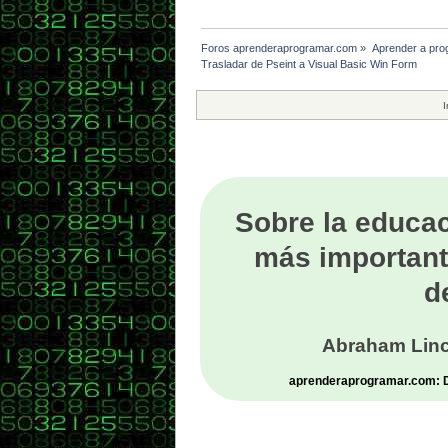
Foros aprenderaprogramar.com
»
Aprender a pro
Trasladar de Pseint a Visual Basic Win Form
I
Sobre la educac
más important
d
Abraham Linc
aprenderaprogramar.com: De