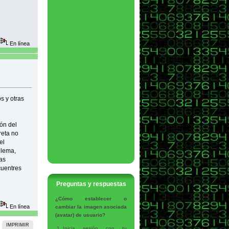
En línea
s y otras
ón del
reta no
el
blema,
as
cuentres
Preguntas y respuestas
¿Cómo establecer o
En línea
cambiar la imagen asociada
(avatar) de usuario?
IMPRIMIR
Inicia sesión con tu