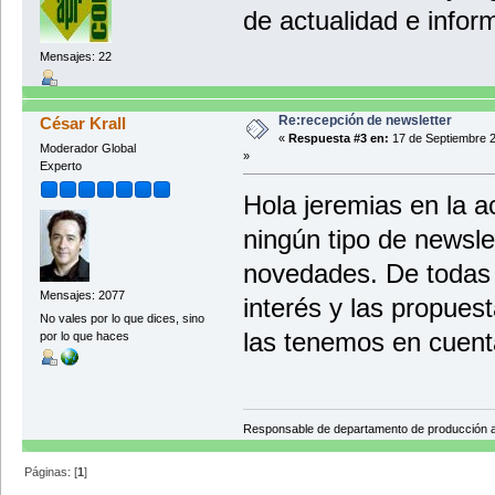
de actualidad e infor
Mensajes: 22
Re:recepción de newsletter
César Krall
«
Respuesta #3 en:
17 de Septiembre 2
Moderador Global
»
Experto
Hola jeremias en la 
ningún tipo de newslet
novedades. De todas
Mensajes: 2077
interés y las propues
No vales por lo que dices, sino
las tenemos en cuent
por lo que haces
Responsable de departamento de producción
Páginas: [
1
]