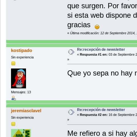
que surgen. Por favor
si esta web dispone 
gracias
«
Última modificación: 12 de Septiembre 2014,
Re:recepción de newsletter
kostipado
«
Respuesta #1 en:
03 de Septiembre 2
Sin experiencia
»
Que yo sepa no hay 
Mensajes: 13
Re:recepción de newsletter
jeremiasclavel
«
Respuesta #2 en:
16 de Septiembre 2
Sin experiencia
»
Me refiero a si hay al