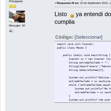
Principiante
«
Respuesta #6 en:
15 de Septiembre 2015, 1
Listo
ya entendi do
cumplia
Mensajes: 50
Código:
[Seleccionar]
import java.util.Scanner;
public class Meses {
public static void main(String []
Scanner sc = new Scanner (Sys
String entradaTeclado = "";
String[]mes={"enero","febrero","ma
String meSecreto=mes[1];
System.out.println("Adivine el me
entradaTeclado = sc.nextLine
while (!entradaTeclado.equals(
System.out.println("No ha acert
entradaTeclado = sc.nextLi
}
System.out.println("¡Ha acert
}
}