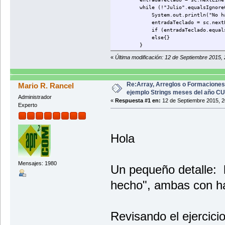
while (!"Julio".equalsIgnoreCas
System.out.println("No ha acert
entradaTeclado = sc.nextLi
if (entradaTeclado.equalsIgn
else{}
}
System.out.println("¡Ha acert
«
Última modificación: 12 de Septiembre 2015,
}
}
Re:Array, Arreglos o Formaciones
Mario R. Rancel
ejemplo Strings meses del año C
Administrador
«
Respuesta #1 en:
12 de Septiembre 2015, 2
Experto
Hola
Mensajes: 1980
Un pequeño detalle: 
hecho", ambas con h
Revisando el ejercicio