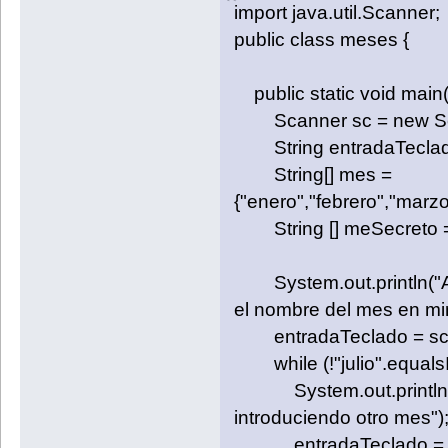
import java.util.Scanner;
public class meses {
public static void main(S
Scanner sc = new Sca
String entradaTeclado
String[] mes =
{"enero","febrero","marzo
String [] meSecreto = 
System.out.println("Adi
el nombre del mes en min
entradaTeclado = sc.n
while (!"julio".equals
System.out.println("No
introduciendo otro mes")
entradaTeclado = sc.