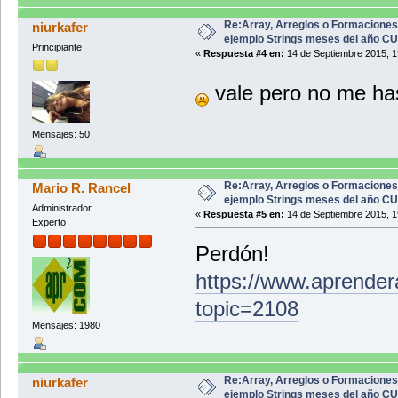
Re:Array, Arreglos o Formaciones
niurkafer
ejemplo Strings meses del año C
Principiante
«
Respuesta #4 en:
14 de Septiembre 2015, 1
vale pero no me has
Mensajes: 50
Re:Array, Arreglos o Formaciones
Mario R. Rancel
ejemplo Strings meses del año C
Administrador
«
Respuesta #5 en:
14 de Septiembre 2015, 1
Experto
Perdón!
https://www.aprender
topic=2108
Mensajes: 1980
Re:Array, Arreglos o Formaciones
niurkafer
ejemplo Strings meses del año C