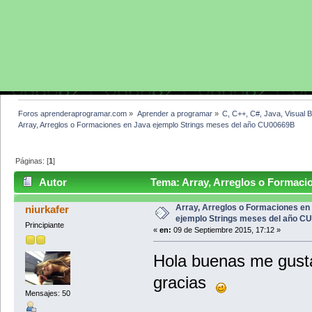
Foros aprenderaprogramar.com
»
Aprender a programar
»
C, C++, C#, Java, Visual 
Array, Arreglos o Formaciones en Java ejemplo Strings meses del año CU00669B 
Páginas: [
1
]
Autor
Tema: Array, Arreglos o Formacio
CU00669B (Leído 14682 veces)
Array, Arreglos o Formaciones en
niurkafer
ejemplo Strings meses del año C
Principiante
«
en:
09 de Septiembre 2015, 17:12 »
Hola buenas me gustar
gracias
Mensajes: 50