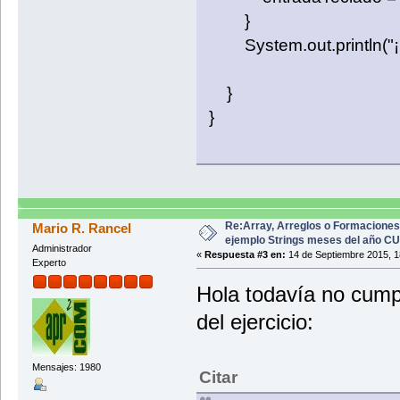
}
System.out.println("¡H
}
}
Re:Array, Arreglos o Formaciones
Mario R. Rancel
ejemplo Strings meses del año C
Administrador
«
Respuesta #3 en:
14 de Septiembre 2015, 1
Experto
Hola todavía no cumpl
del ejercicio:
Mensajes: 1980
Citar