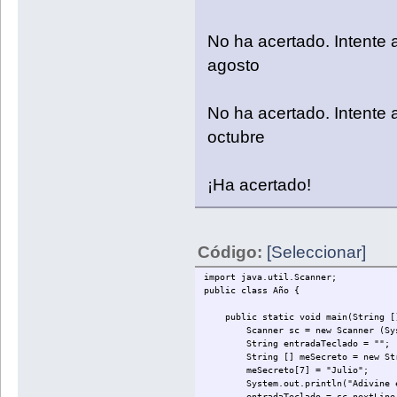
No ha acertado. Intente a
agosto
No ha acertado. Intente a
octubre
¡Ha acertado!
Código:
[Seleccionar]
import java.util.Scanner;
public class Año {
public static void main(String []
Scanner sc = new Scanner (Sys
String entradaTeclado = "";
String [] meSecreto = new Stri
meSecreto[7] = "Julio";
System.out.println("Adivine el me
entradaTeclado = sc.nextLine