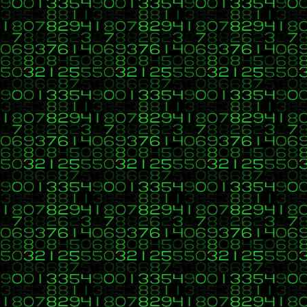
Re:Ejercicio PHP CU00821B dificult
SamML
«
Respuesta #5 en:
18 de Agosto 2015, 11:57 »
Sin experiencia
Compañero, no es un problema de formato
Y como te digo un caracter especial ocu
No obstante el código que te puse funci
Como te dije
un caracter con tilde ocup
Mensajes: 18
cadena = "ó"
Y quiero mostrarla por el metodo substr
Si entiendes los metodos de codificació
Saludos
Re:Ejercicio PHP CU00821B dificult
Elanti
«
Respuesta #6 en:
18 de Agosto 2015, 12:55 »
Sin experiencia
SamML:
Acabo de probar tu código en mi servido
Ahora me tengo que ir, pero luego voy a
¡¡Gracias!!