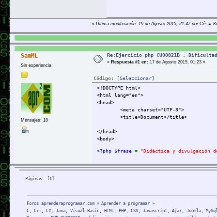
«
Última modificación: 19 de Agosto 2015, 21:47 por César Kr
Re:Ejercicio php CU00821B . Dificulta
SamML
«
Respuesta #1 en:
17 de Agosto 2015, 01:23 »
Sin experiencia
Código:
[Seleccionar]
<!DOCTYPE html>
<html lang="en">
<head>
<meta charset="UTF-8">
<title>Document</title>
Mensajes: 18
</head>
<body>
<?php $frase 
= 
"Didáctica y divulgación d
</body>
</html>
Páginas: [
1
]
Los caracteres especiales y acentuados ut
Imagínate que cuando es un carácter espec
Foros aprenderaprogramar.com
»
Aprender a programar
»
Código:
[Seleccionar]
C, C++, C#, Java, Visual Basic, HTML, PHP, CSS, Javascript, Ajax, Joomla, MySq
0 1 2 3 4 5