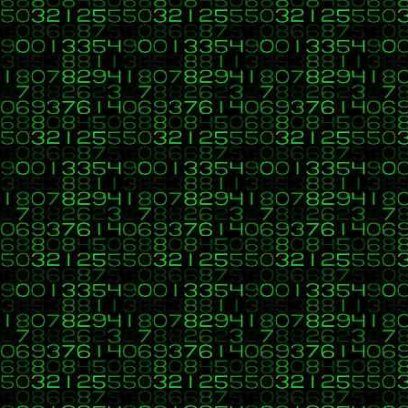
<meta http-equiv="Content-type" cont
Mensajes: 30
</head>
SMFPersonal
<body>
<?php $frase 
= 
"Didáctica y divulgación
</body>
</html>
¡Saludos!
Re:Ejercicio PHP CU00821B dificult
Elanti
«
Respuesta #4 en:
18 de Agosto 2015, 05:11 »
Sin experiencia
No, con esa declaración es aún peor, po
He estado buscando en internet la soluc
Lo curioso es que el problema se me man
Mensajes: 30