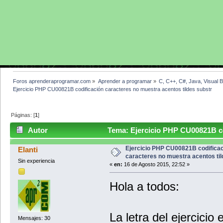
Foros aprenderaprogramar.com
»
Aprender a programar
»
C, C++, C#, Java, Visual 
Ejercicio PHP CU00821B codificación caracteres no muestra acentos tildes substr
Páginas: [
1
]
Autor
Tema: Ejercicio PHP CU00821B cod
substr (Leído 11238 veces)
Ejercicio PHP CU00821B codifica
Elanti
caracteres no muestra acentos til
Sin experiencia
«
en:
16 de Agosto 2015, 22:52 »
Hola a todos:
La letra del ejercicio 
Mensajes: 30