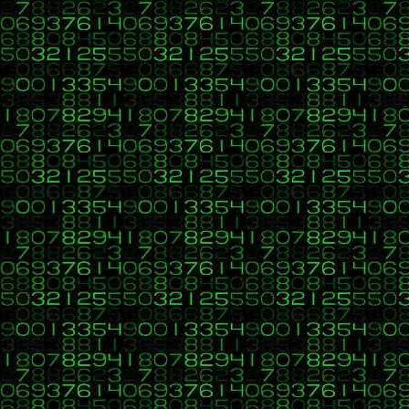
Mensajes: 30
Re:Ejercicio PHP CU00821B dificult
Elanti
«
Respuesta #7 en:
18 de Agosto 2015, 20:46 »
Sin experiencia
Indudablemente, tengo que agradecerle a
Con el mayor de los respetos, y a maner
¡Saludos!
Mensajes: 30