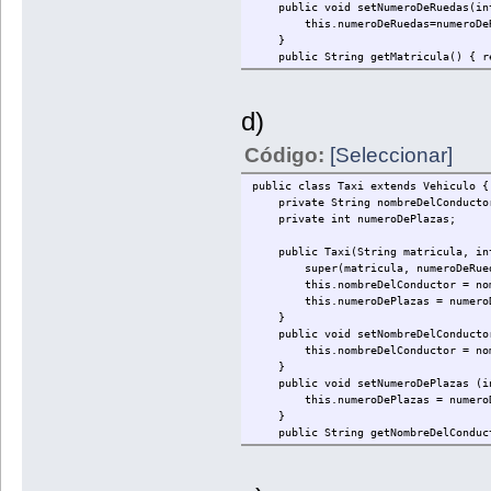
public void setNumeroDeRuedas(int
this.numeroDeRuedas=numeroDeR
}
public String getMatricula() { re
public int getNumeroDeRuedas() { r
public String toString() {
return "Matricula : "+matricula+
d)
}
}
Código:
[Seleccionar]
public class Taxi extends Vehiculo {
private String nombreDelConducto
private int numeroDePlazas;
public Taxi(String matricula, int 
super(matricula, numeroDeRued
this.nombreDelConductor = nomb
this.numeroDePlazas = numeroD
}
public void setNombreDelConductor 
this.nombreDelConductor = nomb
}
public void setNumeroDePlazas (in
this.numeroDePlazas = numeroD
}
public String getNombreDelConducto
public int getNumeroDePlazas() { r
public String toString() {
//System.out.println(super.toS