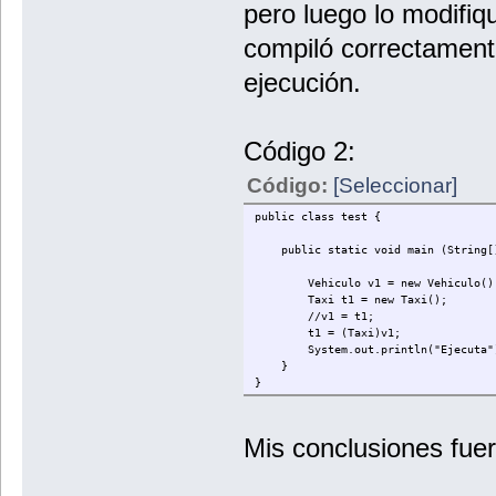
pero luego lo modifiq
compiló correctamente
ejecución.
Código 2:
Código:
[Seleccionar]
public class test {
public static void main (String[]
Vehiculo v1 = new Vehiculo()
Taxi t1 = new Taxi();
//v1 = t1;
t1 = (Taxi)v1;
System.out.println("Ejecuta"
}
}
Mis conclusiones fue