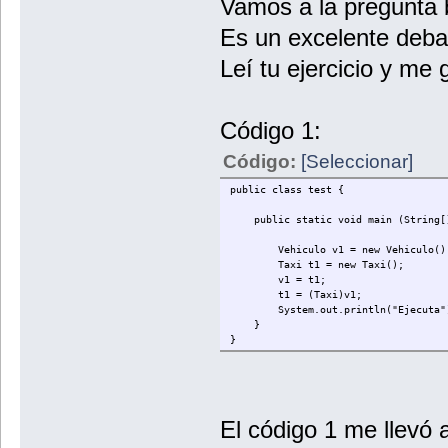
Vamos a la pregunta 
Es un excelente deb
Leí tu ejercicio y me 
Código 1:
Código:
[Seleccionar]
public class test {
public static void main (String[]
Vehiculo v1 = new Vehiculo()
Taxi t1 = new Taxi();
v1 = t1;
t1 = (Taxi)v1;
System.out.println("Ejecuta"
}
}
El código 1 me llevó 