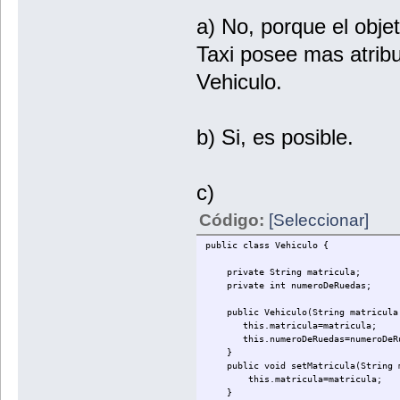
a) No, porque el objet
Taxi posee mas atribu
Vehiculo.
b) Si, es posible.
c)
Código:
[Seleccionar]
public class Vehiculo {
private String matricula;
private int numeroDeRuedas;
public Vehiculo(String matricula,
this.matricula=matricula;
this.numeroDeRuedas=numeroDeRu
}
public void setMatricula(String m
this.matricula=matricula;
}