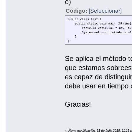
e)
return super.toString()+"\nNombre
}
Código:
[Seleccionar]
}
public class Test {
public static void main (String[]
Vehiculo vehiculo1 = new Taxi("t
System.out.println(vehiculo1.t
}
}
Se aplica el método to
que estamos sobreesc
es capaz de distingui
debe usar en tiempo 
Gracias!
«
Última modificación: 31 de Julio 2015, 11:15 