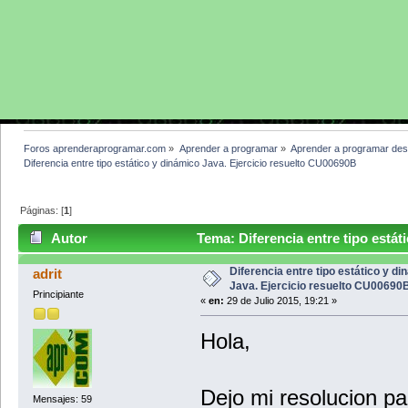
Foros aprenderaprogramar.com
»
Aprender a programar
»
Aprender a programar des
Diferencia entre tipo estático y dinámico Java. Ejercicio resuelto CU00690B
Páginas: [
1
]
Autor
Tema: Diferencia entre tipo estát
(Leído 6444 veces)
Diferencia entre tipo estático y d
adrit
Java. Ejercicio resuelto CU00690
Principiante
«
en:
29 de Julio 2015, 19:21 »
Hola,
Dejo mi resolucion pa
Mensajes: 59