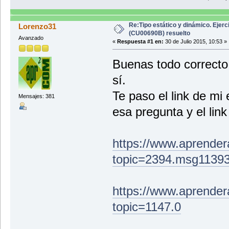
Re:Tipo estático y dinámico. Ejerc
Lorenzo31
(CU00690B) resuelto
Avanzado
«
Respuesta #1 en:
30 de Julio 2015, 10:53 »
Buenas todo correcto
sí.
Te paso el link de mi 
Mensajes: 381
esa pregunta y el lin
https://www.aprender
topic=2394.msg1139
https://www.aprender
topic=1147.0