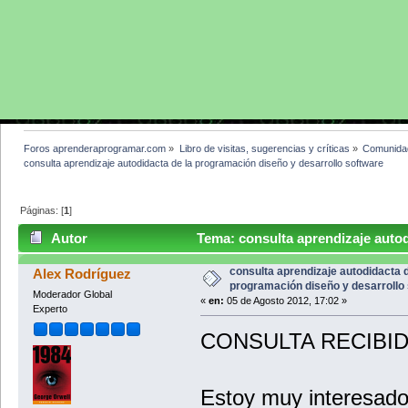
Foros aprenderaprogramar.com
»
Libro de visitas, sugerencias y críticas
»
Comunida
consulta aprendizaje autodidacta de la programación diseño y desarrollo software
Páginas: [
1
]
Autor
Tema: consulta aprendizaje autod
software (Leído 10382 veces)
consulta aprendizaje autodidacta d
Alex Rodríguez
programación diseño y desarrollo
Moderador Global
«
en:
05 de Agosto 2012, 17:02 »
Experto
CONSULTA RECIBIDA:
Estoy muy interesado