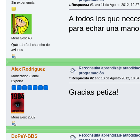
Sin experiencia
«
Respuesta #1 en:
11 de Agosto 2012, 12:27
A todos los que nece
para echar una man
Mensajes: 40
Qué sabrá el chancho de
aviones
Re:consulta aprendizaje autodidac
Alex Rodríguez
programación
Moderador Global
«
Respuesta #2 en:
13 de Agosto 2012, 10:34
Experto
Gracias petiza!
Mensajes: 2052
Re:consulta aprendizaje autodidac
DoPeY-BBS