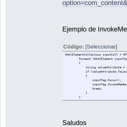
option=com_content
Ejemplo de InvokeM
Código:
[Seleccionar]
HtmlElementCollection inputColl = HT
foreach (HtmlElement inputTag 
{
string valueAttribute = input
if (valueAttribute.ToLower()
{
inputTag.Focus();
inputTag.InvokeMember("C
break;
}
}
Saludos