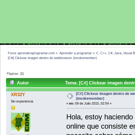
Foros aprenderaprogramar.com
»
Aprender a programar
»
C, C++, C#, Java, Visual 
[C#] Clickear imagen dentro de webbrowser (invokemember)
Páginas: [
1
]
Autor
Tema: [C#] Clickear imagen dent
veces)
[C#] Clickear imagen dentro de w
XR32Y
(invokemember)
Sin experiencia
«
en:
09 de Julio 2015, 02:54 »
Hola, estoy haciendo
online que consiste e