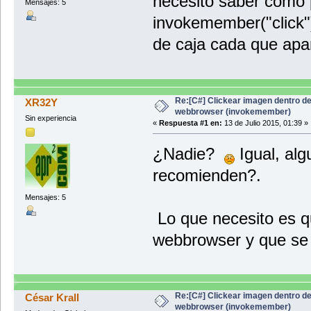
necesito saber cómo p
Mensajes: 5
invokemember("click"
de caja cada que apa
Re:[C#] Clickear imagen dentro d
XR32Y
webbrowser (invokemember)
Sin experiencia
«
Respuesta #1 en:
13 de Julio 2015, 01:39 »
¿Nadie?
Igual, alg
recomienden?.
Mensajes: 5
Lo que necesito es q
webbrowser y que se 
Re:[C#] Clickear imagen dentro d
César Krall
webbrowser (invokemember)