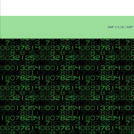
SMF 2.0.19
|
SMF 