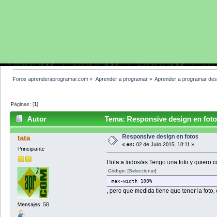
Foros aprenderaprogramar.com
»
Aprender a programar
»
Aprender a programar des
Páginas: [
1
]
Autor
Tema: Responsive design en foto
Responsive design en fotos
tata
«
en:
02 de Julio 2015, 18:11 »
Principiante
Hola a todos/as:Tengo una foto y quiero 
Código:
[Seleccionar]
max-width 100%
, pero que medida tiene que tener la foto,
Mensajes: 58