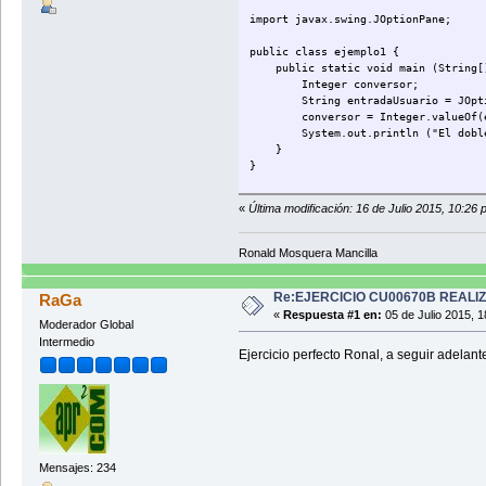
import javax.swing.JOptionPane;
public class ejemplo1 {
public static void main (String[]
Integer conversor;
String entradaUsuario = JOptionPa
conversor = Integer.valueOf(en
System.out.println ("El doble de
}
}
«
Última modificación: 16 de Julio 2015, 10:26
Ronald Mosquera Mancilla
Re:EJERCICIO CU00670B REALI
RaGa
«
Respuesta #1 en:
05 de Julio 2015, 1
Moderador Global
Intermedio
Ejercicio perfecto Ronal, a seguir adelant
Mensajes: 234