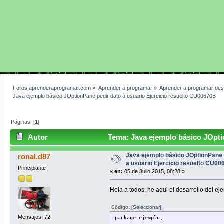
Foros aprenderaprogramar.com
»
Aprender a programar
»
Aprender a programar des
Java ejemplo básico JOptionPane pedir dato a usuario Ejercicio resuelto CU00670B
Páginas: [
1
]
Autor
Tema: Java ejemplo básico JOptio
CU00670B (Leído 4297 veces)
Java ejemplo básico JOptionPane 
ronal.d87
a usuario Ejercicio resuelto CU0
Principiante
«
en:
05 de Julio 2015, 08:28 »
Hola a todos, he aqui el desarrollo del eje
Código:
[Seleccionar]
Mensajes: 72
package ejemplo;