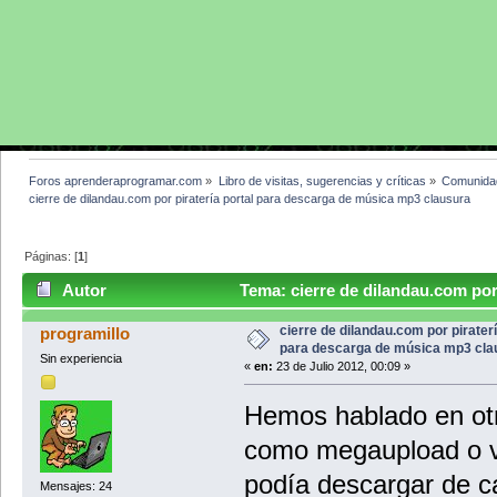
Foros aprenderaprogramar.com
»
Libro de visitas, sugerencias y críticas
»
Comunida
cierre de dilandau.com por piratería portal para descarga de música mp3 clausura
Páginas: [
1
]
Autor
Tema: cierre de dilandau.com por
clausura (Leído 24808 veces)
cierre de dilandau.com por piraterí
programillo
para descarga de música mp3 cla
Sin experiencia
«
en:
23 de Julio 2012, 00:09 »
Hemos hablado en otr
como megaupload o v
podía descargar de c
Mensajes: 24