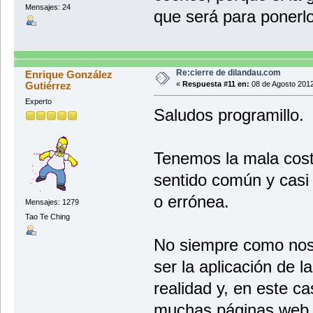
Mensajes: 24
que será para ponerlo
Re:cierre de dilandau.com
Enrique González
Gutiérrez
«
Respuesta #11 en:
08 de Agosto 2012
Experto
Saludos programillo.
Tenemos la mala cost
sentido común y casi
o errónea.
Mensajes: 1279
Tao Te Ching
No siempre como nos
ser la aplicación de 
realidad y, en este 
muchas páginas web