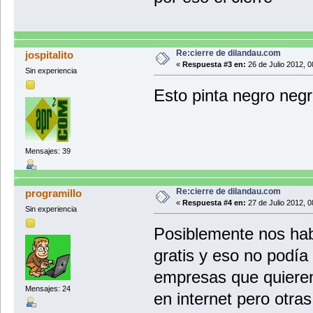
Re:cierre de dilandau.com
jospitalito
«
Respuesta #3 en:
26 de Julio 2012, 0
Sin experiencia
Esto pinta negro neg
Mensajes: 39
Re:cierre de dilandau.com
programillo
«
Respuesta #4 en:
27 de Julio 2012, 0
Sin experiencia
Posiblemente nos ha
gratis y eso no podía
empresas que quieren
Mensajes: 24
en internet pero otra