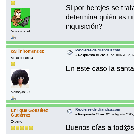
Si por herejes se trat
determina quién es u
inquisición?
Mensajes: 24
Re:cierre de dilandau.com
carlinhomendez
«
Respuesta #7 en:
31 de Julio 2012, 1
Sin experiencia
En este caso la santa
Mensajes: 27
Re:cierre de dilandau.com
Enrique González
Gutiérrez
«
Respuesta #8 en:
02 de Agosto 2012,
Experto
Buenos días a tod@s