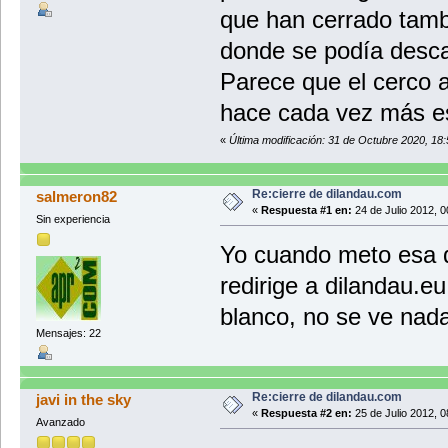
que han cerrado tamb
donde se podía desca
Parece que el cerco 
hace cada vez más 
«
Última modificación: 31 de Octubre 2020, 18:
Re:cierre de dilandau.com
salmeron82
«
Respuesta #1 en:
24 de Julio 2012, 0
Sin experiencia
Yo cuando meto esa d
redirige a dilandau.e
blanco, no se ve nad
Mensajes: 22
Re:cierre de dilandau.com
javi in the sky
«
Respuesta #2 en:
25 de Julio 2012, 0
Avanzado