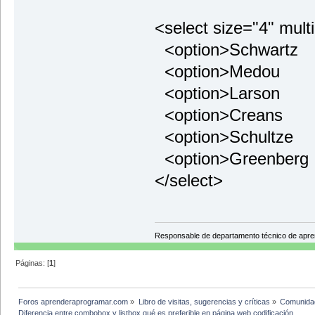
<select size="4" mult
<option>Schwartz
<option>Medou
<option>Larson
<option>Creans
<option>Schultze
<option>Greenberg
</select>
Responsable de departamento técnico de apr
Páginas: [
1
]
Foros aprenderaprogramar.com
»
Libro de visitas, sugerencias y críticas
»
Comunida
Diferencia entre combobox y listbox qué es preferible en página web codificación