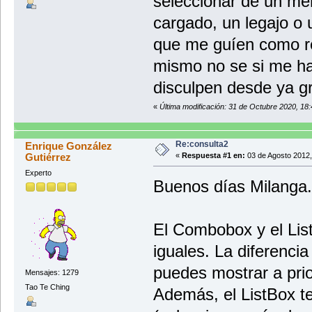
seleccionar de un me
cargado, un legajo o
que me guíen como rea
mismo no se si me ha
disculpen desde ya gr
«
Última modificación: 31 de Octubre 2020, 18:
Re:consulta2
Enrique González
Gutiérrez
«
Respuesta #1 en:
03 de Agosto 2012,
Experto
Buenos días Milanga.
El Combobox y el Lis
iguales. La diferenci
puedes mostrar a prio
Mensajes: 1279
Tao Te Ching
Además, el ListBox te