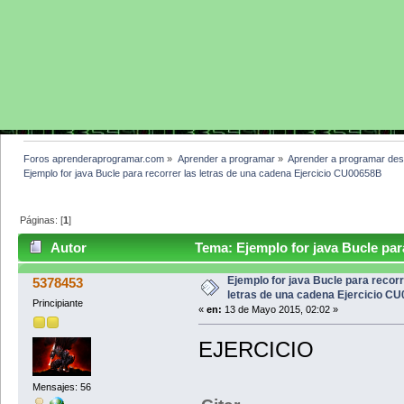
Foros aprenderaprogramar.com
»
Aprender a programar
»
Aprender a programar des
Ejemplo for java Bucle para recorrer las letras de una cadena Ejercicio CU00658B
Páginas: [
1
]
Autor
Tema: Ejemplo for java Bucle para
CU00658B (Leído 35512 veces)
Ejemplo for java Bucle para recorr
5378453
letras de una cadena Ejercicio C
Principiante
«
en:
13 de Mayo 2015, 02:02 »
EJERCICIO
Mensajes: 56