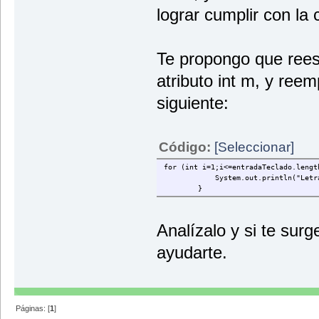
lograr cumplir con la 
Te propongo que reesc
atributo int m, y reem
siguiente:
Código:
[Seleccionar]
for (int i=1;i<=entradaTeclado.lengt
System.out.println("Letra "+i+"
}
Analízalo y si te sur
ayudarte.
Páginas: [
1
]