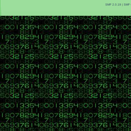
SMF 2.0.19
|
SMF 