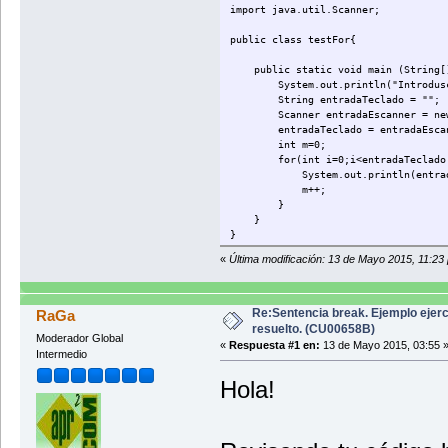
import java.util.Scanner;
public class testFor{
public static void main (String[]
System.out.println("Introdusca
String entradaTeclado = "";
Scanner entradaEscanner = new S
entradaTeclado = entradaEscann
int m=0;
for(int i=0;i<entradaTeclado.l
System.out.println(entradaTec
m++;
}
}
}
«
Última modificación: 13 de Mayo 2015, 11:23
Re:Sentencia break. Ejemplo ejerc
RaGa
resuelto. (CU00658B)
Moderador Global
«
Respuesta #1 en:
13 de Mayo 2015, 03:55 
Intermedio
Hola!