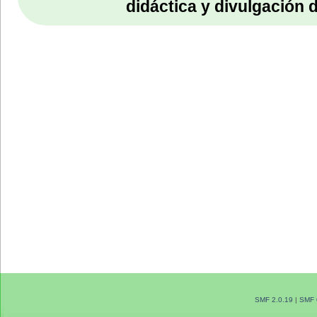
didáctica y divulgación 
SMF 2.0.19
|
SMF 