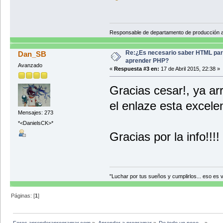
Responsable de departamento de producción
Re:¿Es necesario saber HTML pa
Dan_SB
aprender PHP?
Avanzado
«
Respuesta #3 en:
17 de Abril 2015, 22:38 »
Gracias cesar!, ya arr
el enlaze esta excelen
Mensajes: 273
*<DanielsCK>*
Gracias por la info!!!
"Luchar por tus sueños y cumplirlos... eso es vi
Páginas: [
1
]
Foros aprenderaprogramar.com
»
Aprender a programar
»
De todo un poco...
»