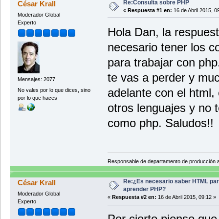
Re:Consulta sobre PHP
César Krall
«
Respuesta #1 en:
16 de Abril 2015, 0
Moderador Global
Experto
Hola Dan, la respues
necesario tener los c
para trabajar con php
te vas a perder y muc
Mensajes: 2077
adelante con el html
No vales por lo que dices, sino
por lo que haces
otros lenguajes y no t
como php. Saludos!!
Responsable de departamento de producción
Re:¿Es necesario saber HTML pa
César Krall
aprender PHP?
Moderador Global
«
Respuesta #2 en:
16 de Abril 2015, 09:12 »
Experto
Por cierto pienso que