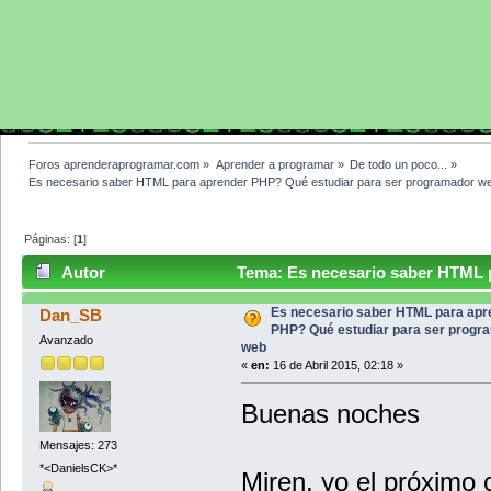
Foros aprenderaprogramar.com
»
Aprender a programar
»
De todo un poco...
»
Es necesario saber HTML para aprender PHP? Qué estudiar para ser programador w
Páginas: [
1
]
Autor
Tema: Es necesario saber HTML p
programador web (Leído 9837 veces)
Es necesario saber HTML para apr
Dan_SB
PHP? Qué estudiar para ser progr
Avanzado
web
«
en:
16 de Abril 2015, 02:18 »
Buenas noches
Mensajes: 273
*<DanielsCK>*
Miren, yo el próximo