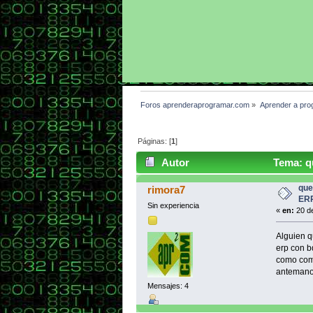
Foros aprenderaprogramar.com
»
Aprender a pro
Páginas: [
1
]
Autor
Tema: qu
que
rimora7
ER
Sin experiencia
«
en:
20 de
Alguien q
erp con b
como comu
anteman
Mensajes: 4