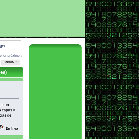
ERP?
erior
próximo »
IMPRIMIR
es)
 de un
n capas y
cias de
En línea