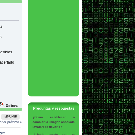
s.
s
osibles.
 acertado
En línea
Preguntas y respuestas
IMPRIMIR
¿Cómo establecer o
erior
próximo »
cambiar la imagen asociada
(avatar) de usuario?
ERP?
Inicia sesión con tu