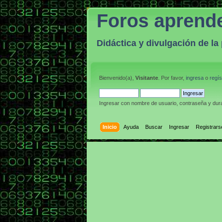
Foros aprend
Didáctica y divulgación de l
Bienvenido(a),
Visitante
. Por favor,
ingresa
o
regís
Ingresar con nombre de usuario, contraseña y dura
Inicio
Ayuda
Buscar
Ingresar
Registrars