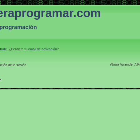
eraprogramar.com
a programación
trate
. ¿Perdiste tu
email de activación
?
Ahora Aprender A P
ción de la sesión
e