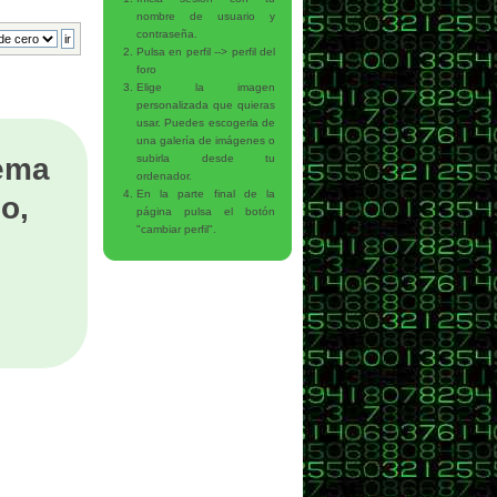
nombre de usuario y
contraseña.
Pulsa en perfil --> perfil del
foro
Elige la imagen
personalizada que quieras
usar. Puedes escogerla de
una galería de imágenes o
tema
subirla desde tu
ordenador.
En la parte final de la
o,
página pulsa el botón
"cambiar perfil".