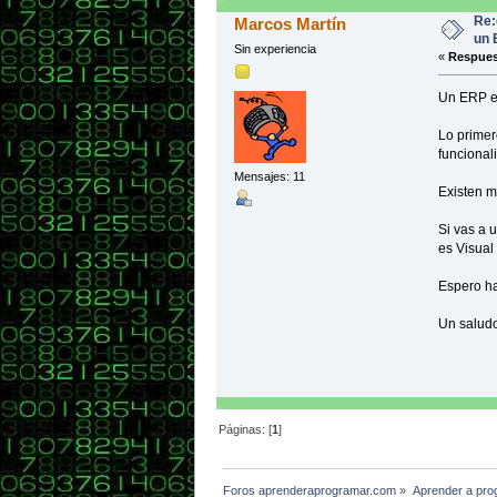
Re:
Marcos Martín
un 
Sin experiencia
«
Respues
Un ERP es
Lo primer
funcional
Mensajes: 11
Existen m
Si vas a 
es Visual
Espero ha
Un saludo
Páginas: [
1
]
Foros aprenderaprogramar.com
»
Aprender a pro