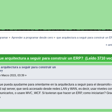
gramar
»
Aprender a programar desde cero
»
que arquitectura a seguir para construir un 
« ant
e arquitectura a seguir para construir un ERP? (Leído 3710 vec
 arquitectura a seguir para construir un
P?
 Marzo 2015, 03:39 »
ue pueda ayudarme para orientarme en la arquitectura a seguir para el desarrollo
d sql server, que serà accesado desde redes LAN y WAN, es decir, usar niveles co
nicarlos, o usare MVC, WCF. Si tuvieran que hacer un ERP, como iniciarian? Gra
o