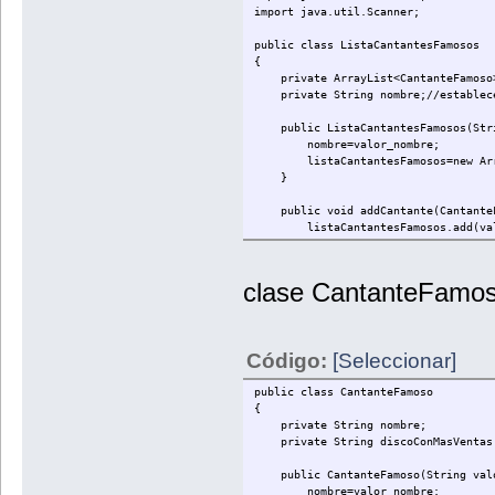
import java.util.Scanner;
public class ListaCantantesFamosos
{
private ArrayList<CantanteFamoso>li
private String nombre;//establecem
public ListaCantantesFamosos(Stri
nombre=valor_nombre;
listaCantantesFamosos=new ArrayLis
}
public void addCantante(CantanteF
listaCantantesFamosos.add(valo
}
public void listar(){
clase CantanteFamos
Iterator<CantanteFamoso>it=listaC
CantanteFamoso tmpCantanteFamoso=n
while(it.hasNext()){//devuelve t
tmpCantanteFamoso=it.next();//sac
Código:
[Seleccionar]
System.out.println("Cantante: 
System.out.println("Disco mas v
public class CantanteFamoso
}
{
}
private String nombre;
public void introducirNuevoCanta
private String discoConMasVentas
System.out.println("Por favor, i
Scanner sc=new Scanner(System
public CantanteFamoso(String valor
String entradaNombre=sc.nextL
nombre=valor_nombre;
System.out.println("Disco:")