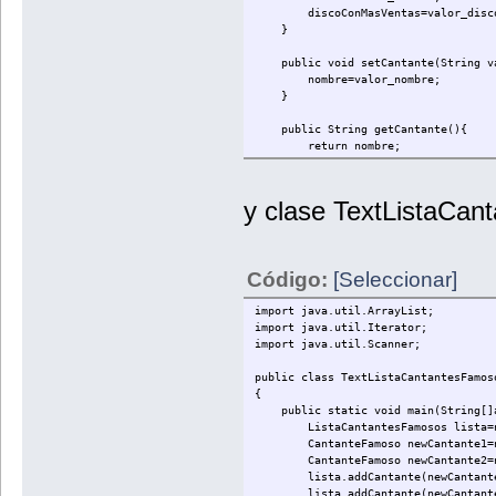
discoConMasVentas=valor_disc
String entradaDisco=sc.nextLi
}
CantanteFamoso newCantante3=new 
listaCantantesFamosos.add(newC
public void setCantante(String va
System.out.println("La lista act
nombre=valor_nombre;
listar();
}
}
public String getCantante(){
return nombre;
}
}
public void setDisco(String valor
y clase TextListaCan
discoConMasVentas=valor_disc
}
public String getDisco(){
Código:
[Seleccionar]
return discoConMasVentas;
}
import java.util.ArrayList;
import java.util.Iterator;
}
import java.util.Scanner;
public class TextListaCantantesFamos
{
public static void main(String[]
ListaCantantesFamosos lista=new L
CantanteFamoso newCantante1=new C
CantanteFamoso newCantante2=new C
lista.addCantante(newCantante
lista.addCantante(newCantante