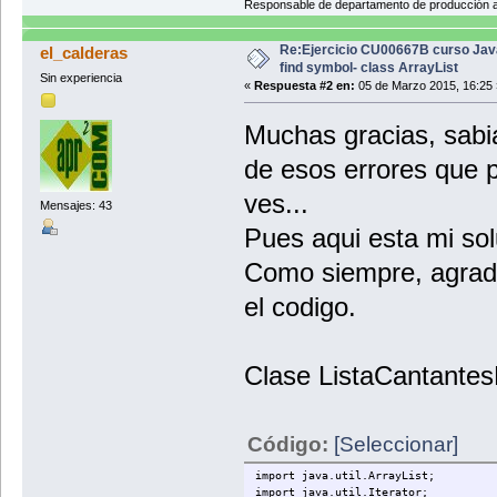
Responsable de departamento de producción
Re:Ejercicio CU00667B curso Jav
el_calderas
find symbol- class ArrayList
Sin experiencia
«
Respuesta #2 en:
05 de Marzo 2015, 16:25 
Muchas gracias, sabia
de esos errores que 
ves...
Mensajes: 43
Pues aqui esta mi sol
Como siempre, agrade
el codigo.
Clase ListaCantante
Código:
[Seleccionar]
import java.util.ArrayList;
import java.util.Iterator;