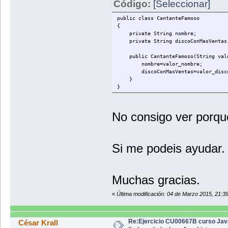
Código:
[Seleccionar]
public class CantanteFamoso
{
private String nombre;
private String discoConMasVentas
public CantanteFamoso(String valor
nombre=valor_nombre;
discoConMasVentas=valor_disc
}
}
No consigo ver porque
Si me podeis ayudar.
Muchas gracias.
«
Última modificación: 04 de Marzo 2015, 21:39
Re:Ejercicio CU00667B curso Jav
César Krall