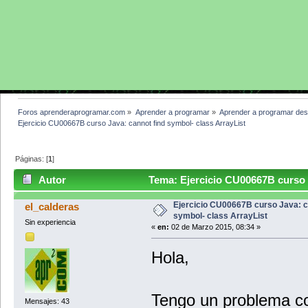
Foros aprenderaprogramar.com
»
Aprender a programar
»
Aprender a programar des
Ejercicio CU00667B curso Java: cannot find symbol- class ArrayList
Páginas: [
1
]
Autor
Tema: Ejercicio CU00667B curso J
(Leído 5504 veces)
Ejercicio CU00667B curso Java: c
el_calderas
symbol- class ArrayList
Sin experiencia
«
en:
02 de Marzo 2015, 08:34 »
Hola,
Tengo un problema con
Mensajes: 43