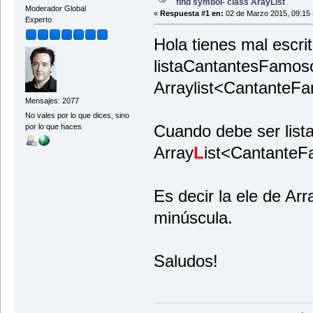
find symbol- class ArayList
Moderador Global
«
Respuesta #1 en:
02 de Marzo 2015, 09:15 
Experto
Hola tienes mal escri
listaCantantesFamo
Arraylist<CantanteFa
Mensajes: 2077
No vales por lo que dices, sino
Cuando debe ser li
por lo que haces
Array
L
ist<CantanteF
Es decir la ele de Ar
minúscula.
Saludos!