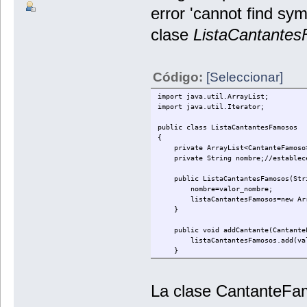
error 'cannot find sym
clase
ListaCantante
Código:
[Seleccionar]
import java.util.ArrayList;
import java.util.Iterator;
public class ListaCantantesFamosos
{
private ArrayList<CantanteFamoso>li
private String nombre;//establecem
public ListaCantantesFamosos(Stri
nombre=valor_nombre;
listaCantantesFamosos=new Arraylis
}
public void addCantante(CantanteF
listaCantantesFamosos.add(valo
}
}
La clase CantanteFa