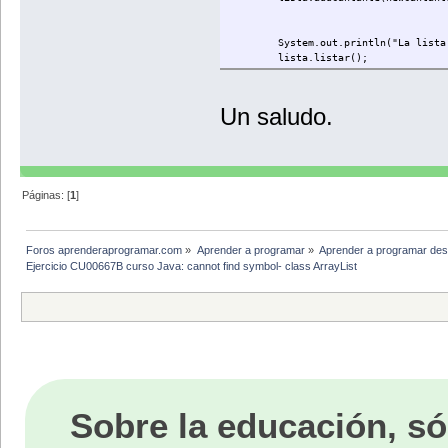
System.out.println("La lista ini
lista.listar();
lista.introducirNuevoCantante
Un saludo.
boolean aux=true;
while(aux==true){
System.out.println("¿Desea int
Scanner sc=new Scanner(Sys
String decision=sc.nextLi
Páginas: [
1
]
if(decision.equalsIgnoreCas
lista.introducirNuevoCan
aux=true;
Foros aprenderaprogramar.com
»
Aprender a programar
»
Aprender a programar des
}else{
Ejercicio CU00667B curso Java: cannot find symbol- class ArrayList
aux=false;
}
}
}
}
Sobre la educación, só