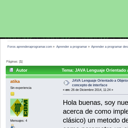
Foros aprenderaprogramar.com
»
Aprender a programar
»
Aprender a programar des
Páginas: [
1
]
Autor
Tema: JAVA Lenguaje Orientado a
veces)
JAVA Lenguaje Orientado a Objeto
atika
concepto de interface
Sin experiencia
«
en:
26 de Diciembre 2014, 11:24 »
Hola buenas, soy nuev
acerca de como imple
clásico) un metodo de
Mensajes: 4