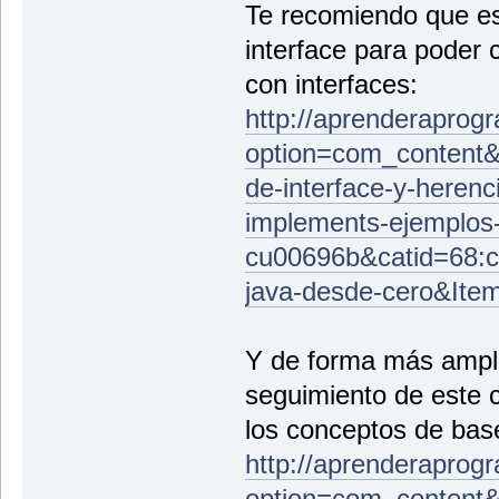
Te recomiendo que es
interface para poder
con interfaces:
http://aprenderaprog
option=com_content&
de-interface-y-herenci
implements-ejemplos-
cu00696b&catid=68:c
java-desde-cero&Ite
Y de forma más ampli
seguimiento de este 
los conceptos de bas
http://aprenderaprog
option=com_content