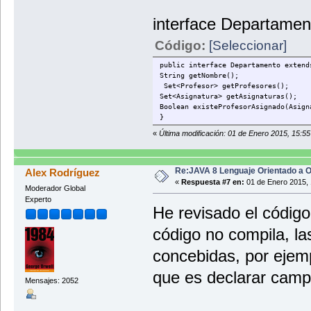
interface Departamen
Código:
[Seleccionar]
public interface Departamento extend
String getNombre();
Set<Profesor> getProfesores();
Set<Asignatura> getAsignaturas();
Boolean existeProfesorAsignado(Asign
}
«
Última modificación: 01 de Enero 2015, 15:5
Re:JAVA 8 Lenguaje Orientado a O
Alex Rodríguez
«
Respuesta #7 en:
01 de Enero 2015, 
Moderador Global
Experto
He revisado el código 
código no compila, la
concebidas, por ejem
que es declarar campo
Mensajes: 2052