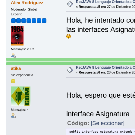
if(pos>=0){
res = this.g
public String toString(){
Re:JAVA 8 Lenguaje Orientado a O
Alex Rodríguez
asignaturas.remove(pos)
}
«
Respuesta #5 en:
27 de Diciembre 20
Moderador Global
creditos.remove(pos);
return res;
Experto
}
}
public boolean equals (Objec
Hola, he intentado com
}
boolean res = false;
}
if(o instanceof Depa
las interfaces Asign
public int hashCode(){
return this.
Departamento
res = this.g
}
public int compareTo(Asignat
return res;
int cmp = this.getCo
}
Mensajes: 2052
return cmp;
}
public int hashCode(){
retu
Re:JAVA 8 Lenguaje Orientado a O
atika
«
Respuesta #6 en:
28 de Diciembre 20
public int compareTo(Departa
Sin experiencia
int cmp = getNombre(
return cmp;
}
Hola, espero que esté
}
Mensajes: 4
interface Asignatura
Código:
[Seleccionar]
public interface Asignatura extends 