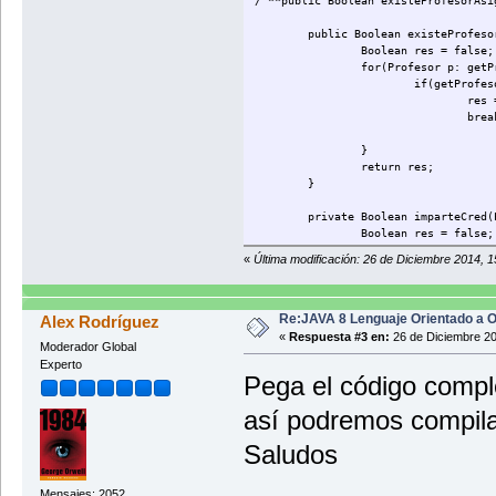
/ **public Boolean existeProfesorAsi
public Boolean existeProfeso
Boolean res = false;
for(Profesor p: getP
if(getProfes
res 
brea
}
return res;
}
private Boolean imparteCred(
Boolean res = false;
for(int i = 0; i<p.g
«
Última modificación: 26 de Diciembre 2014, 
Integer pos 
res = res ||
}
return res;
Re:JAVA 8 Lenguaje Orientado a O
Alex Rodríguez
}
«
Respuesta #3 en:
26 de Diciembre 20
Moderador Global
Experto
Pega el código compl
así podremos compila
Saludos
Mensajes: 2052