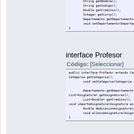
String getNombre();
String getCodigo();
Double getCreditos();
Integer getCurso();
Departamento getDepartamento
void setDepartamento(Departa
}
interface Profesor
Código:
[Seleccionar]
public interface Profesor extends Co
Categoria getCategoria();
void setCategoria(Categoria 
Departamento getDepartamento
List<Asignatura> getAsignaturas();
List<Double> getCreditos();
void imparteAsignatura(Asignatura as
Double dedicacionAsignatura(
void eliminaAsignatura(Asign
}