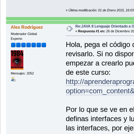
«
Última modificación: 01 de Enero 2015, 16:0
Re:JAVA 8 Lenguaje Orientado a O
Alex Rodríguez
«
Respuesta #1 en:
26 de Diciembre 20
Moderador Global
Experto
Hola, pega el código
revisarlo. Si no disp
empezar a crearlo pue
de este curso:
Mensajes: 2052
http://aprenderaprog
option=com_content
Por lo que se ve en e
definas interfaces y 
las interfaces, por ej