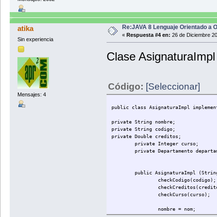
Re:JAVA 8 Lenguaje Orientado a O
atika
«
Respuesta #4 en:
26 de Diciembre 20
Sin experiencia
Clase AsignaturaImpl
Código:
[Seleccionar]
Mensajes: 4
public class AsignaturaImpl implemen
private String nombre;
private String codigo;
private Double creditos;
private Integer curso;
private Departamento departa
public AsignaturaImpl (Strin
checkCodigo(codigo);
checkCreditos(credit
checkCurso(curso);
nombre = nom;
codigo = cod;