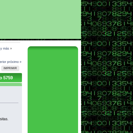
l y más
»
erior
próximo »
IMPRIMIR
o 5759
sitas.