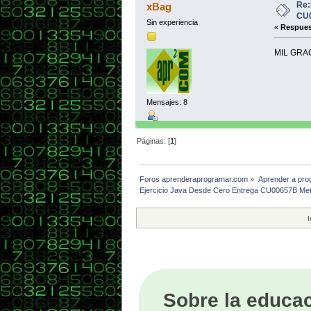
Re:
}
xBag
}
CU0
Sin experiencia
«
Respues
MIL GRA
Mensajes: 8
Páginas: [
1
]
Foros aprenderaprogramar.com
»
Aprender a pro
Ejercicio Java Desde Cero Entrega CU00657B Me
I
Sobre la educac