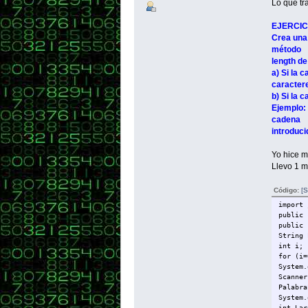
Lo que tra
EJERCIC
Crea una 
método
length de
a) Si la 
caracter
b) Si la 
Ejemplo: 
cadena
introduci
Yo hice m
Llevo 1 m
Código:
[S
import 
public 
public 
String 
int i;
for (i=
System.
Scanner
Palabra
System.
int Lar