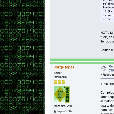
Palabra
boolean
if (Lar
}else i
}else i
}else i
}else i
}else i
NOTA: Me 
}
"For", en 
}
Tengo cur
}
}
Saludos!
Re:
Jorge lopez
CU0
Sniper
«
Respues
Intermedio
Hola xBa
Con relac
tarea req
el métod
aparte de
Mensajes: 248
para este
@SniperOfElite