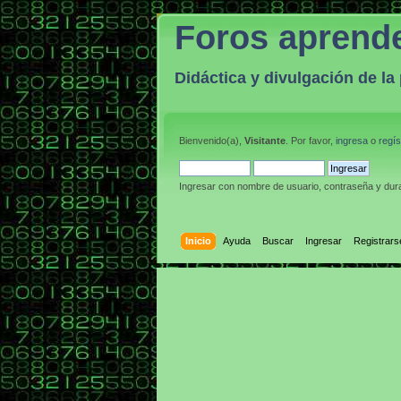
Foros aprend
Didáctica y divulgación de l
Bienvenido(a),
Visitante
. Por favor,
ingresa
o
regís
Ingresar con nombre de usuario, contraseña y dura
Inicio
Ayuda
Buscar
Ingresar
Registrars