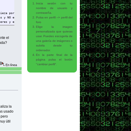
Inicia sesión con tu
nombre de usuario y
contraseña.
pieza por la letra A");
es y NO empieza por la letra A");
Pulsa en perfil --> perfil del
teres y empieza por la letra A");
foro
cteres y NO empieza por la letra A");
Elige la imagen
s y empieza por la letra A");
personalizada que quieras
es y NO empieza por la letra A");
usar. Puedes escogerla de
nte el
una galería de imágenes o
yuda?
subirla desde tu
ordenador.
En la parte final de la
página pulsa el botón
"cambiar perfil".
En línea
aliza la
has usado
 pero
uy útil