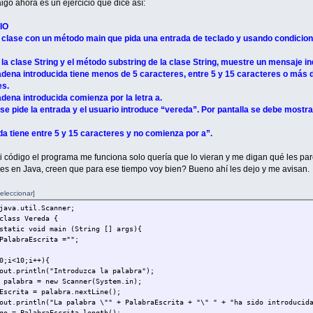
igo ahora es un ejercicio que dice así:
IO
clase con un método main que pida una entrada de teclado y usando condiciona
 la clase String y el método substring de la clase String, muestre un mensaje i
cadena introducida tiene menos de 5 caracteres, entre 5 y 15 caracteres o más 
es.
cadena introducida comienza por la letra a.
se pide la entrada y el usuario introduce “vereda”. Por pantalla se debe mostra
da tiene entre 5 y 15 caracteres y no comienza por a”.
i código el programa me funciona solo quería que lo vieran y me digan qué les par
es en Java, creen que para ese tiempo voy bien? Bueno ahí les dejo y me avisan.
eleccionar]
java.util.Scanner;
class Vereda {
static void main (String [] args){
PalabraEscrita ="";
0;i<10;i++){
out.println("Introduzca la palabra");
 palabra = new Scanner(System.in);
Escrita = palabra.nextLine();
out.println("La palabra \"" + PalabraEscrita + "\" " + "ha sido introducid
go = PalabraEscrita.length();