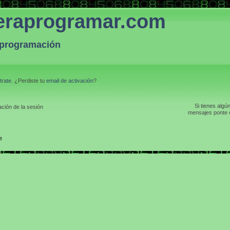
eraprogramar.com
a programación
trate
. ¿Perdiste tu
email de activación
?
Si tienes algú
ción de la sesión
mensajes ponte e
e