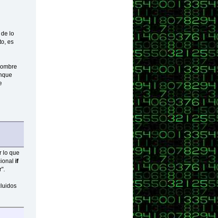
 de lo
to, es
 nombre
unque
e
r lo que
cional
if
".
cluidos