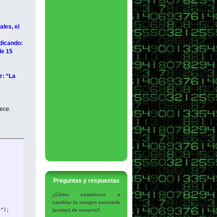
les, el
ndicando:
de 15
r: “La
ece.
Preguntas y respuestas
¿Cómo establecer o
cambiar la imagen asociada
a");
(avatar) de usuario?