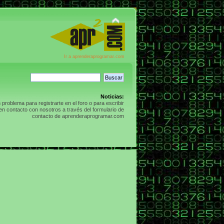
Ir a aprenderaprogramar.com
Noticias:
n problema para registrarte en el foro o para escribir
n contacto con nosotros a través del formulario de
contacto de aprenderaprogramar.com