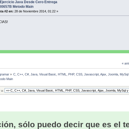
Ejercicio Java Desde Cero Entrega
0657B Metodo Main
ta #2 en:
28 de Noviembre 2014, 01:22 »
CIAS!
« ant
gramar
»
C, C++, C#, Java, Visual Basic, HTML, PHP, CSS, Javascript, Ajax, Joomla, MySq
todo Main
r a:
ión, sólo puedo decir que es el 