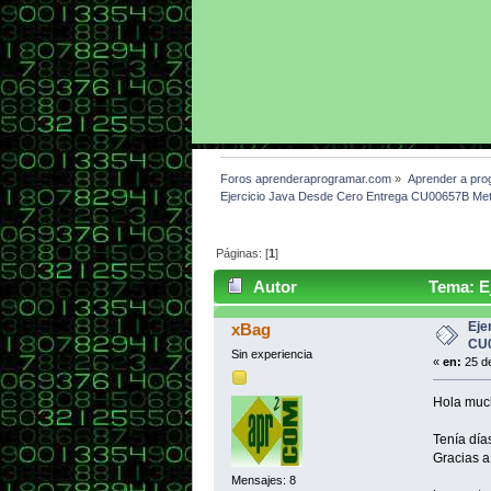
Foros aprenderaprogramar.com
»
Aprender a pro
Ejercicio Java Desde Cero Entrega CU00657B Me
Páginas: [
1
]
Autor
Tema: E
veces)
Eje
xBag
CU0
Sin experiencia
«
en:
25 de
Hola mu
Tenía día
Gracias a
Mensajes: 8