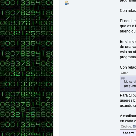
programa
Con relac
El nombre
que es o 
bueno que
En el mét
de una va
esto no a
programad
Con relac
Citar
Me surg
pregunta
Para tu b
quieres b
usando co
A continu
en cada c
Código:
[S
import 