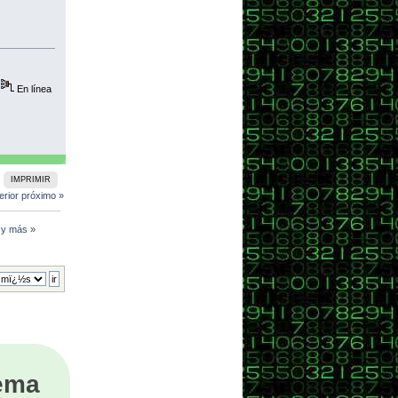
En línea
IMPRIMIR
erior
próximo »
l y más
»
tema