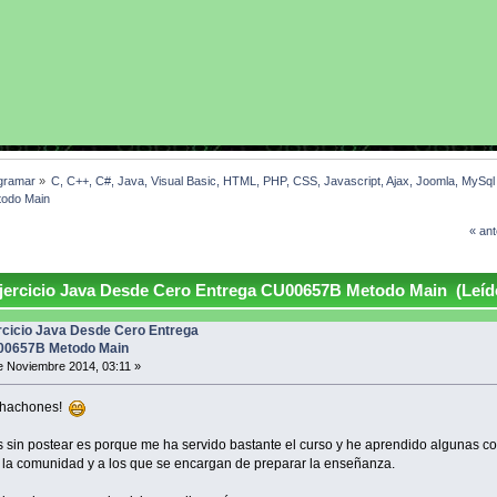
gramar
»
C, C++, C#, Java, Visual Basic, HTML, PHP, CSS, Javascript, Ajax, Joomla, MySq
todo Main
« ant
jercicio Java Desde Cero Entrega CU00657B Metodo Main (Leíd
rcicio Java Desde Cero Entrega
0657B Metodo Main
 Noviembre 2014, 03:11 »
chachones!
s sin postear es porque me ha servido bastante el curso y he aprendido algunas co
 la comunidad y a los que se encargan de preparar la enseñanza.