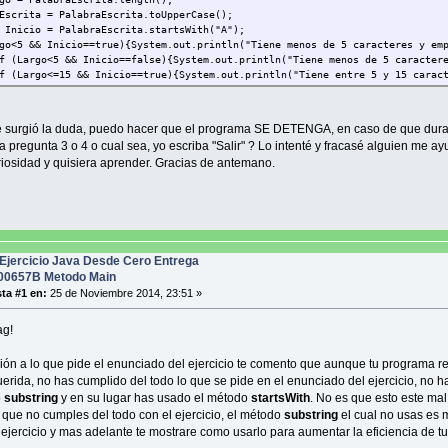
Escrita = PalabraEscrita.toUpperCase();
 Inicio = PalabraEscrita.startsWith("A");
go<5 && Inicio==true){System.out.println("Tiene menos de 5 caracteres y em
f (Largo<5 && Inicio==false){System.out.println("Tiene menos de 5 caracter
f (Largo<=15 && Inicio==true){System.out.println("Tiene entre 5 y 15 carac
f (Largo<=15 && Inicio==false){System.out.println("Tiene entre 5 y 15 cara
f (Largo>15 && Inicio==true){System.out.println("Tiene más de 15 caractere
f (Largo>15 && Inicio==false){System.out.println("Tiene más de 15 caracter
surgió la duda, puedo hacer que el programa SE DETENGA, en caso de que dura
la pregunta 3 o 4 o cual sea, yo escriba "Salir" ? Lo intenté y fracasé alguien me a
iosidad y quisiera aprender. Gracias de antemano.
Ejercicio Java Desde Cero Entrega
0657B Metodo Main
ta #1 en:
25 de Noviembre 2014, 23:51 »
g!
ión a lo que pide el enunciado del ejercicio te comento que aunque tu programa re
uerida, no has cumplido del todo lo que se pide en el enunciado del ejercicio, no 
o
substring
y en su lugar has usado el método
startsWith
. No es que esto este mal
 que no cumples del todo con el ejercicio, el método
substring
el cual no usas es m
 ejercicio y mas adelante te mostrare como usarlo para aumentar la eficiencia de tu