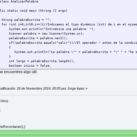
class AnalizarPalabra
 static void main (String [] args)
g palabraEscrita = "";
nt i=0;i<10;i++){//Indicamos el tipo dinámico (int) de i en el mismo
m.out.println("Introduzca una palabra: ");
er palabra = new Scanner(System.in);
raEscrita = palabra.next();
labraEscrita.equals("salir"))//El operador ! antes de la condición, n
{
.out.println("La palabra \"" + palabraEscrita + "\" " + "ha sid
}
argo = palabraEscrita.length();
ean inicio = false;
abraEscrita.substring(0,1).equalsIgnoreCase("a")){inicio = true;}/*Us
e encuentres algo útil.
os el método equalsIgnoreCase(String str); para que el programa igno
abraEscrita.equals("salir"))//Este condicional finalizaría el bucle e
{
odificación: 26 de Noviembre 2014, 00:05 por Jorge lopez
»
1; System.out.println("\fPrograma finalizado...");//Usar el operad
}
f (largo<5 && inicio){System.out.println("Tiene menos de 5 caracteres
sVivo)
imera letra de la palabra escrita, podria ser "a" o "A"*/
if (largo<5 && !inicio){System.out.println("Tiene menos de 5 caractere
;
if (largo<=15 && inicio){System.out.println("Tiene entre 5 y 15 carac
if (largo<=15 && !inicio){System.out.println("Tiene entre 5 y 15 car
if (largo>15 && inicio){System.out.println("Tiene más de 15 caractere
if (largo>15 && !inicio){System.out.println("Tiene más de 15 caract
{teRecordaran();}
}
}