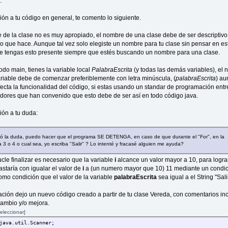
.
ión a tu código en general, te comento lo siguiente.
 de la clase no es muy apropiado, el nombre de una clase debe de ser descriptivo
lo que hace. Aunque tal vez solo elegiste un nombre para tu clase sin pensar en es
 tengas esto presente siempre que estés buscando un nombre para una clase.
odo main, tienes la variable local
PalabraEscrita
(y todas las demás variables), el
riable debe de comenzar preferiblemente con letra minúscula, (
palabraEscrita
) a
fecta la funcionalidad del código, si estas usando un standar de programación entr
ores que han convenido que esto debe de ser así en todo código java.
ión a tu duda:
ió la duda, puedo hacer que el programa SE DETENGA, en caso de que durante el "For", en la
 3 o 4 o cual sea, yo escriba "Salir" ? Lo intenté y fracasé alguien me ayuda?
ucle finalizar es necesario que la variable
i
alcance un valor mayor a 10, para logra
astaría con igualar el valor de
i
a (un numero mayor que 10) 11 mediante un condi
mo condición que el valor de la variable
palabraEscrita
sea igual a el String "Salir
ación dejo un nuevo código creado a partir de tu clase Vereda, con comentarios in
ambio y/o mejora.
eleccionar]
java.util.Scanner;