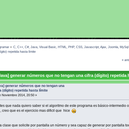
gramar
»
C, C++, C#, Java, Visual Basic, HTML, PHP, CSS, Javascript, Ajax, Joomla, MySq
ito) repetida hasta límite
« ant
ava] generar números que no tengan una cifra (dígito) repetida 
va] generar números que no tengan una
a (dígito) repetida hasta límite
 Noviembre 2014, 20:50 »
es que nada quiero saber si el algoritmo de este programa es básico-intermedio o
 creo que es el ejercicio mas dificil que hice
a clase que solicite por pantalla un número y sea capaz de generar por pantalla t