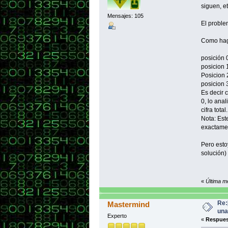
siguen, et
Mensajes: 105
El proble
Como hago
posición 0
posicion 1
Posicion 
posicion 3
Es decir 
0, lo anal
cifra total.
Nota: Est
exactamen
Pero esto
solución)
«
Última m
Re:
Mastermind
una
Experto
«
Respues