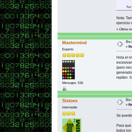
for(in
{
Nota: Tam
leerN
ejercicio
z =
«
Última m
if(le
Re:
Mastermind
leerN
«
Re
z
Experto
Hola el n
excesivam
(pero nec
if(sep
generados
repiten. S
Mensajes: 536
impri
Re:
Sixtoex
«
Re
Intermedio
}
Se puede 
Para que 
}
todos los