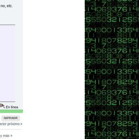
no, etc.
En línea
IMPRIMIR
erior
próximo »
l y más
»