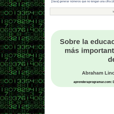
if ((
[Java] generar números que no tengan una cifra (díg
numMa
}
I
retur
}
}
Sobre la educac
más important
d
Abraham Linc
aprenderaprogramar.com: De