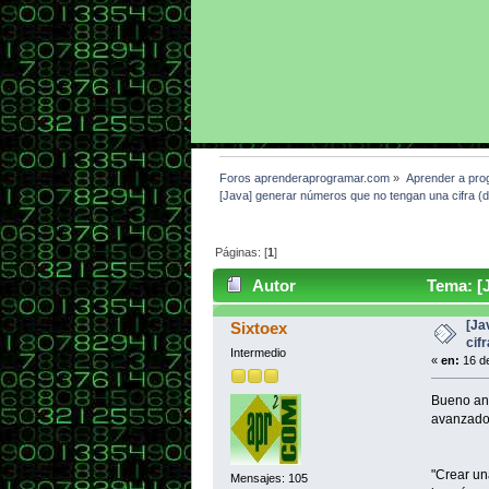
Foros aprenderaprogramar.com
»
Aprender a pro
[Java] generar números que no tengan una cifra (díg
Páginas: [
1
]
Autor
Tema: [J
límite (Leído 6461 veces)
[Ja
Sixtoex
cifr
Intermedio
«
en:
16 de
Bueno ant
avanzado,
"Crear un
Mensajes: 105