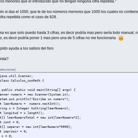
os menores que el introducido que no tengan ninguna cifra repetida."
lo si das el 1000, que te de los números menores que 1000 los cuales no contien
ifra repetida como el caso de 828.
ma es que solo puedo hasta 3 cifras, es decir podría mas pero sería todo manual, n
o, es decir podría poner 1 mas pero una de 5 cifras no me funcionaria
pido ayuda a los sabios del foro
ista?
eleccionar]
java.util.Scanner;
class Calculos_conMath {
public static void main(String[] args) {
r numero = new Scanner(System.in);
.out.println("Escribe un numero");
erNumero = numero.nextInt();
 x = Integer.toString(leerNumero);
ngitud = x.length();
leerNumeroTotal = new int[leerNumero*2];
ont = 0;
separar = new int[leerNumero*9999];
mprimir = 0;
 = 0;