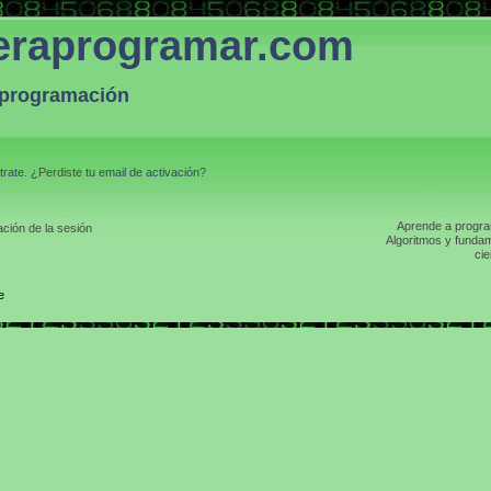
eraprogramar.com
a programación
trate
. ¿Perdiste tu
email de activación
?
Aprende a program
ción de la sesión
Algoritmos y fundam
cie
e