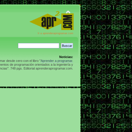
Ir a aprenderaprogramar.com
Noticias:
ar desde cero con el libro "
Aprender a programar.
entos de programación orientados a la ingeniería y
ncias". 748 pgs. Editorial aprenderaprogramar.com.