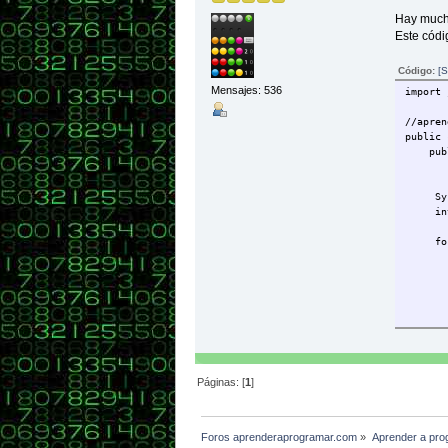
Hay mucha
Este códi
Código:
[S
Mensajes: 536
import 
//apren
public 
public
Scanne
System
int le
for (i
if (t
Syst
}//Fí
privat
int n
Páginas: [
1
]
int nu
for (i
int cu
Foros aprenderaprogramar.com
»
Aprender a pro
int 