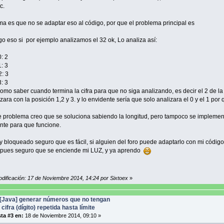
c.
ma es que no se adaptar eso al código, por que el problema principal es
 eso si por ejemplo analizamos el 32 ok, Lo analiza así:
: 2
: 3
2: 3
: 3
como saber cuando termina la cifra para que no siga analizando, es decir el 2 de la
izara con la posición 1,2 y 3. y lo envidente sería que solo analizara el 0 y el 1 por 
e problema creo que se soluciona sabiendo la longitud, pero tampoco se implemen
te para que funcione.
y bloqueado seguro que es fácil, si alguien del foro puede adaptarlo con mi código
 pues seguro que se enciende mi LUZ, y ya aprendo
odificación: 17 de Noviembre 2014, 14:24 por Sixtoex
»
[Java] generar números que no tengan
 cifra (dígito) repetida hasta límite
ta #3 en:
18 de Noviembre 2014, 09:10 »