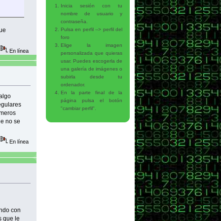
Inicia sesión con tu
nombre de usuario y
contraseña.
que
Pulsa en perfil --> perfil del
foro
Elige la imagen
En línea
personalizada que quieras
usar. Puedes escogerla de
una galería de imágenes o
subirla desde tu
ordenador.
En la parte final de la
algo
página pulsa el botón
egulares
"cambiar perfil".
úmeros
r[imprimir+1]&&separar[imprimir] != separar[imprimir+1]){
ue no se
En línea
undo con
s que le