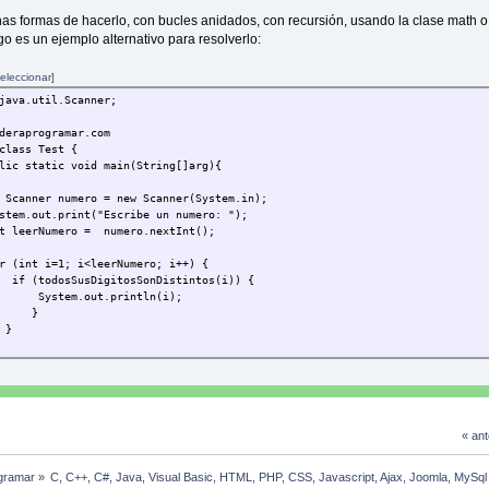
s formas de hacerlo, con bucles anidados, con recursión, usando la clase math o 
go es un ejemplo alternativo para resolverlo:
eleccionar]
java.util.Scanner;
deraprogramar.com
class Test {
 static void main(String[]arg){
r numero = new Scanner(System.in);
.out.print("Escribe un numero: ");
erNumero = numero.nextInt();
nt i=1; i<leerNumero; i++) {
odosSusDigitosSonDistintos(i)) {
em.out.println(i);
}
}
n metodo main
e static boolean todosSusDigitosSonDistintos(int numero) {
umMask = 0;
mDigits = (int) Math.ceil(Math.log10(numero+1));
« ant
nt digitIdx = 0; digitIdx < numDigits; digitIdx++) {
rDigit = (int)(numero / Math.pow(10,digitIdx)) % 10;
gramar
»
C, C++, C#, Java, Visual Basic, HTML, PHP, CSS, Javascript, Ajax, Joomla, MySq
digitMask = (int)Math.pow(2, curDigit);