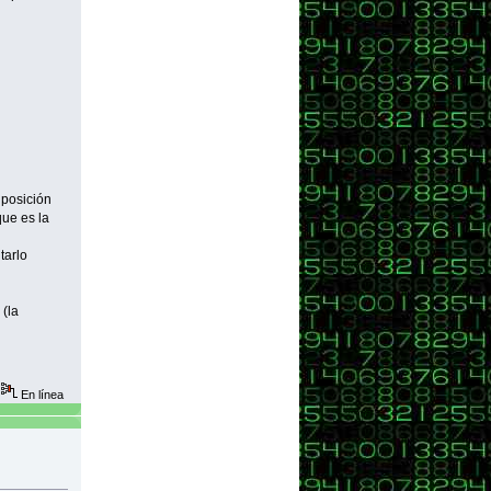
 posición
que es la
tarlo
 (la
En línea