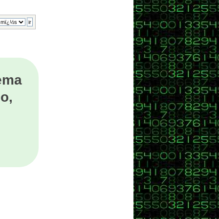
tema
o,