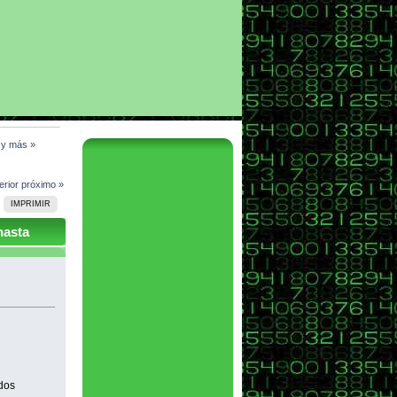
l y más
»
erior
próximo »
IMPRIMIR
hasta
odos