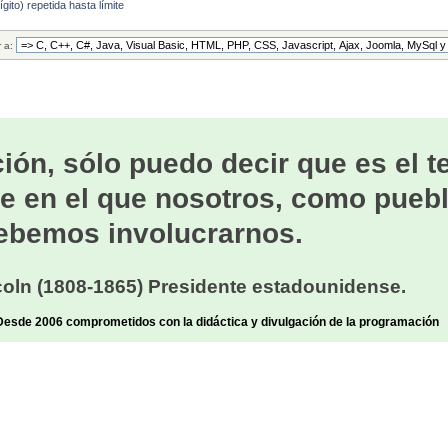
numMask & digitMask) > 0) return false;
ito) repetida hasta límite
sk = numMask | digitMask;
r a:
n true;
ión, sólo puedo decir que es el 
e en el que nosotros, como puebl
ebemos involucrarnos.
oln (1808-1865) Presidente estadounidense.
sde 2006 comprometidos con la didáctica y divulgación de la programación