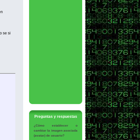
en
o se si
Preguntas y respuestas
¿Cómo establecer o
cambiar la imagen asociada
(avatar) de usuario?