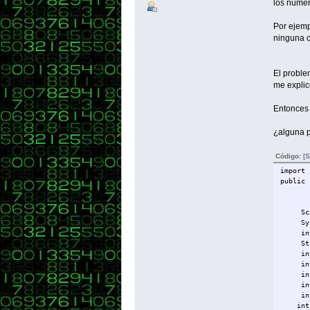
los númer
Por ejemp
ninguna c
El proble
me explic
Entonces 
¿alguna p
Código:
[S
import 
public 
Scanne
System
int le
String
int lo
int[] 
int c
int[] 
int i
int z