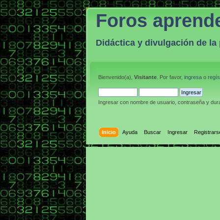
Foros aprend
Didáctica y divulgación de l
Bienvenido(a),
Visitante
. Por favor,
ingresa
o
regís
Ingresar con nombre de usuario, contraseña y dura
Inicio
Ayuda
Buscar
Ingresar
Registrars