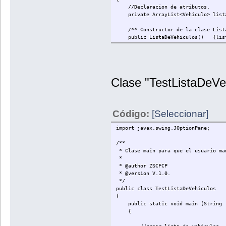
} // fin del switch
//Declaracion de atributos.
}
private ArrayList<Vehiculo> lista
}
/** Constructor de la clase Lista
public ListaDeVehiculos() {listaD
/** Método para añadir un Vehicul
public void addVehiculo(Vehiculo m
/** Método para borrar un Vehicul
Clase "TestListaDeVe
public Vehiculo removeVehiculo(in
{ if (posicion>=0 && posicion<li
{return listaDeVehiculos.rem
else {return null;}
Código:
[Seleccionar]
}
/** Método para devolver el vehicu
import javax.swing.JOptionPane;
public Vehiculo getVehiculo(int p
{ if (posicion>=0 && posicion<li
/**
{return listaDeVehiculos.get
* Clase main para que el usuario ma
else {return null;}
*
}
* @author ZSCFCP
* @version V.1.0.
/** Método para devolver el tamaño
*/
public int tamanhoListaDeVehiculos
public class TestListaDeVehiculos
{
/** Método para listar los Vehicu
public static void main (String [
public void MostrarListaDeVehicu
{
{