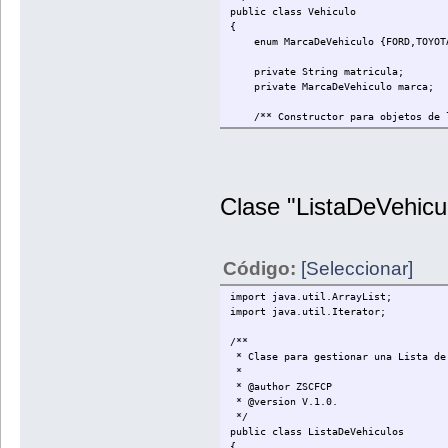
public class Vehiculo
{
enum MarcaDeVehiculo {FORD,TOYOTA
private String matricula;
private MarcaDeVehiculo marca;
/** Constructor para objetos de l
public Vehiculo(){
matricula = "";
marca = MarcaDeVehiculo.SUZU
}
Clase "ListaDeVehicu
// METODOS GETTERS
public void setMatricula (String 
public void setMarca (MarcaDeVehic
Código:
[Seleccionar]
// METODOS SETTERS
public String getMatricula() {ret
public MarcaDeVehiculo getMarca(
import java.util.ArrayList;
import java.util.Iterator;
// OTROS METODOS.
public void darMarca (int selecc
/**
switch (seleccion) {
* Clase para gestionar una Lista de
case 0: setMarca (MarcaDeVeh
*
case 1: setMarca (MarcaDeVehi
* @author ZSCFCP
case 2: setMarca (MarcaDeVehi
* @version V.1.0.
case 3: setMarca (MarcaDeVehi
*/
case 4: setMarca (MarcaDeVeh
public class ListaDeVehiculos
default: break;
{