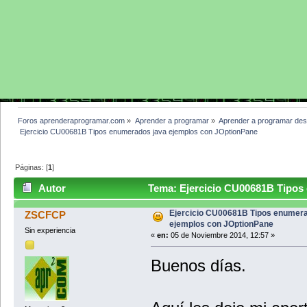
Foros aprenderaprogramar.com
»
Aprender a programar
»
Aprender a programar des
 Ejercicio CU00681B Tipos enumerados java ejemplos con JOptionPane
Páginas: [
1
]
Autor
Tema: Ejercicio CU00681B Tipos
(Leído 6085 veces)
Ejercicio CU00681B Tipos enumera
ZSCFCP
ejemplos con JOptionPane
Sin experiencia
«
en:
05 de Noviembre 2014, 12:57 »
Buenos días.