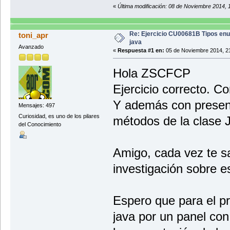
new Object[] {"FORD
}
«
Última modificación: 08 de Noviembre 2014, 
"FOR
}
miCoche.darMarca(seleccion
String matricula = JOptionPa
miCoche.setMatricula(matri
Re: Ejercicio CU00681B Tipos e
toni_apr
miLista.addVehiculo(miCoche
java
Avanzado
break;
«
Respuesta #1 en:
05 de Noviembre 2014, 21
case 1:
if (miLista.tamanhoList
Hola ZSCFCP
miLista.MostrarList
} else {
Ejercicio correcto. C
JOptionPane.showMessageDialog
"¡¡¡ATENCION!!!", JOp
Y además con present
}
Mensajes: 497
break;
Curiosidad, es uno de los pilares
métodos de la clase
case 2:
del Conocimiento
int size = miLista.tama
if (size==0) 
JOptionPane.showMessageDialog
"¡¡¡ATENCION!!!
Amigo, cada vez te sa
break;
}
investigación sobre e
String respuesta = JOptionPan
if (Comunes.isNumeric
int delPos = Integer.
if (size >= delPos 
Espero que para el pr
miLista.removeVehi
} else {
java por un panel con
JOptionPane.showMessageDia
"¡¡¡ATENCION!!!