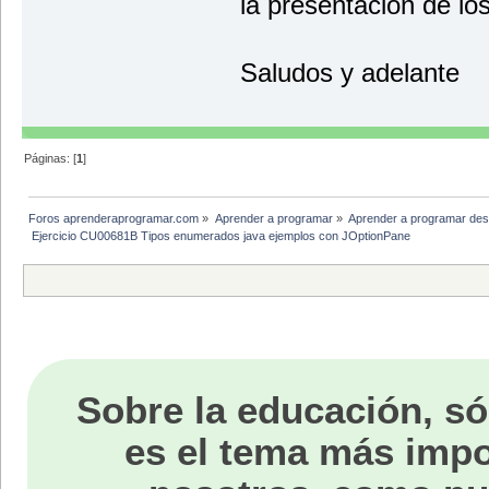
la presentación de los
} else {
JOptionPane.showMessageDial
"¡¡¡ATENCION!!!"
Saludos y adelante
}
break;
case 3:
ejecutar = fals
Páginas: [
1
]
default:
break;
}
Foros aprenderaprogramar.com
»
Aprender a programar
»
Aprender a programar des
} while (ejecutar);
}
 Ejercicio CU00681B Tipos enumerados java ejemplos con JOptionPane
}
Sobre la educación, só
es el tema más impo