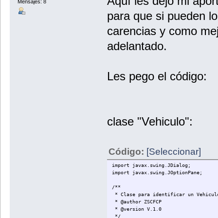
Aquí les dejo mi apor
Mensajes: 8
para que si pueden lo
carencias y como mej
adelantado.
Les pego el código:
clase "Vehiculo":
Código:
[Seleccionar]
import javax.swing.JDialog;
import javax.swing.JOptionPane;
/**
* Clase para identificar un Vehiculo
* @author ZSCFCP
* @version V.1.0
*/