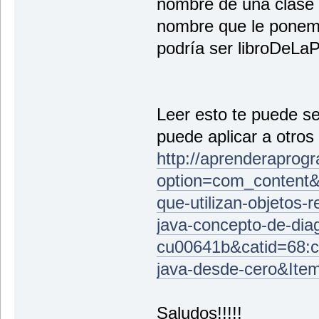
nombre de una clase y
nombre que le ponemos
podría ser libroDeLaP
Leer esto te puede se
puede aplicar a otros
http://aprenderaprog
option=com_content&v
que-utilizan-objetos-
java-concepto-de-dia
cu00641b&catid=68:c
java-desde-cero&Ite
Saludos!!!!!