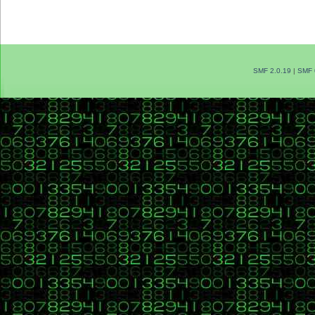
SMF 2.0.19
|
SMF 