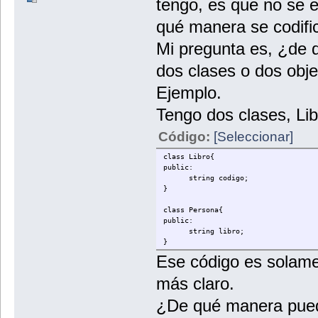
tengo, es que no se 
qué manera se codific
Mi pregunta es, ¿de 
dos clases o dos obj
Ejemplo.
Tengo dos clases, Li
Código:
[Seleccionar]
class Libro{
public:
string codigo;
}
class Persona{
public:
string libro;
}
Ese código es solam
más claro.
¿De qué manera puedo