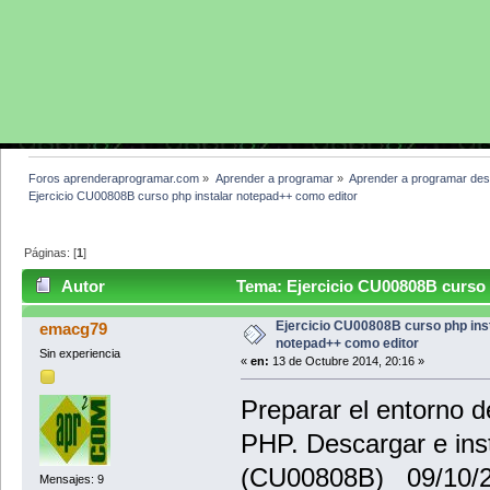
Foros aprenderaprogramar.com
»
Aprender a programar
»
Aprender a programar des
Ejercicio CU00808B curso php instalar notepad++ como editor
Páginas: [
1
]
Autor
Tema: Ejercicio CU00808B curso 
veces)
Ejercicio CU00808B curso php ins
emacg79
notepad++ como editor
Sin experiencia
«
en:
13 de Octubre 2014, 20:16 »
Preparar el entorno d
PHP. Descargar e ins
(CU00808B) 09/10/
Mensajes: 9