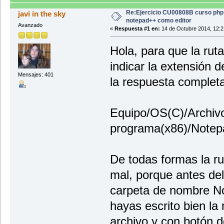
Re:Ejercicio CU00808B curso php 
javi in the sky
notepad++ como editor
Avanzado
«
Respuesta #1 en:
14 de Octubre 2014, 12:2
Hola, para que la ruta
indicar la extensión d
Mensajes: 401
la respuesta completa
Equipo/OS(C)/Archiv
programa(x86)/Notep
De todas formas la r
mal, porque antes de
carpeta de nombre N
hayas escrito bien la 
archivo y con botón 