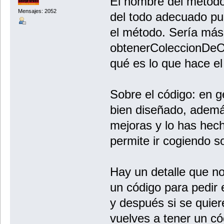
El nombre del método
posicion = escaner.nextLine(
Mensajes: 2052
int enteroPosicion = Integer.pa
del todo adecuado pu
System.out.println("ahora escribe 
String nuevoNombre = "";
el método. Sería má
nuevoNombre = escaner.nextLin
lista1.reemplazarNombre(enteroP
obtenerColeccionDeOb
System.out.println("\f\nse a ac
for(String nombre: lista1.colec
qué es lo que hace e
{
System.out.println(nombre);
}
System.out.println("\nsi deseas re
Sobre el código: en g
editar = "";
editar = escaner.nextLine();
bien diseñado, ademá
}
System.out.println("si deseas elimi
mejoras y lo has hec
String eliminar = "";
eliminar = escaner.nextLine();
permite ir cogiendo s
while(eliminar.equals("SI") || eli
{
System.out.println("\f\npor favor
i = 0;
Hay un detalle que n
for(String nombre: lista1.colec
{
un código para pedir 
System.out.println(i + " - " 
}
y después si se quier
String posicion = "";
posicion = escaner.nextLine(
vuelves a tener un có
int enteroPosicion = Integer.pa
System.out.println("\f\nse a elimi