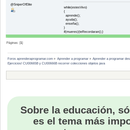
@SniperOfElite
while(estesVivo)
{
aprende();
ayuda();
enseña();
}
if(mueres){teRecordaran();}
Páginas: [
1
]
Foros aprenderaprogramar.com
»
Aprender a programar
»
Aprender a programar des
Ejercicios! CU00665B y CU00666B recorrer colecciones objetos java
Sobre la educación, só
es el tema más impo