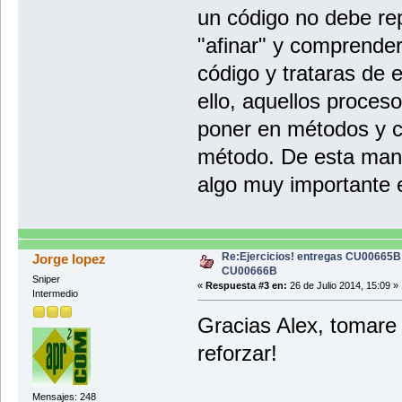
lista1.borrarNombre(enteroPos
un código no debe re
for(String nombre: lista1.colec
"afinar" y comprender
{
System.out.println(nombre);
código y trataras de e
}
System.out.println("\nsi deseas el
ello, aquellos proces
eliminar = "";
eliminar = escaner.nextLine(
poner en métodos y cu
}
System.out.println("\f\nAsi a qu
método. De esta maner
i = 1;
for(String nombre: lista1.colecc
algo muy importante 
{
System.out.println("Cantante en 
}
System.out.println(" \nGracias por
}
}*/
Re:Ejercicios! entregas CU00665B
Jorge lopez
CU00666B
Sniper
«
Respuesta #3 en:
26 de Julio 2014, 15:09 »
Intermedio
Gracias Alex, tomare 
reforzar!
Mensajes: 248