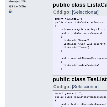
Mensajes: 248
public class Lista
@SniperOfElite
Código:
[Seleccionar]
import java.util.*;
public class ListaCantantesFamosos
{
private ArrayList<String> lista = 
public ListaCantantesFamosos()
{
lista.add("Drake");
lista.add("Juan luis guerra");
lista.add("Tempo");
}
public void addNombre(String nomb
{
lista.add(nombreCantante);
}
public void verTodosLosNombresEnLaL
public class TesLi
{
int i = 0;
Código:
[Seleccionar]
do
{
import java.util.*;
System.out.println(lista.get(i
public class TesListaCantantesFamoso
}while(i < lista.size());
{
}
public TesListaCantantesFamosos(