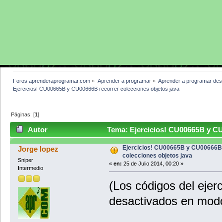
Foros aprenderaprogramar.com
»
Aprender a programar
»
Aprender a programar des
Ejercicios! CU00665B y CU00666B recorrer colecciones objetos java
Páginas: [
1
]
Autor
Tema: Ejercicios! CU00665B y CU
(Leído 5731 veces)
Ejercicios! CU00665B y CU00666B
Jorge lopez
colecciones objetos java
Sniper
«
en:
25 de Julio 2014, 00:20 »
Intermedio
(Los códigos del ejer
desactivados en modo