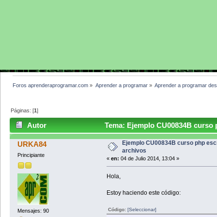
Foros aprenderaprogramar.com
»
Aprender a programar
»
Aprender a programar des
Páginas: [
1
]
Autor
Tema: Ejemplo CU00834B curso php
Ejemplo CU00834B curso php escri
URKA84
archivos
Principiante
«
en:
04 de Julio 2014, 13:04 »
Hola,
Estoy haciendo este código:
Código:
[Seleccionar]
Mensajes: 90