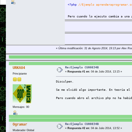
<?php 
//Ejemplo aprenderaprogramar.c
Pero cuando lo ejecuto cambia a una 
«
Última modificación: 31 de Agosto 2014, 19:13 por Alex Ro
Re:Ejemplo CU00834B
URKA84
«
Respuesta #1 en:
04 de Julio 2014, 13:15 »
Principiante
Disculpen.
Se me olvidó algo importante. En teoría el 
Pero cuando abro el archivo php no ha habid
Mensajes: 90
Re:Ejemplo CU00834B
Ogramar
«
Respuesta #2 en:
04 de Julio 2014, 13:52 »
Moderador Global