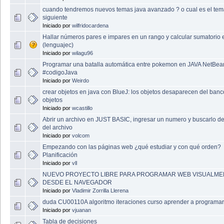
cuando tendremos nuevos temas java avanzado ? o cual es el te
siguiente
Iniciado por
wilfridocardena
Hallar números pares e impares en un rango y calcular sumatorio 
(lenguajec)
Iniciado por
wilagu96
Programar una batalla automática entre pokemon en JAVA NetBe
#codigoJava
Iniciado por
Weirdo
crear objetos en java con BlueJ: los objetos desaparecen del banc
objetos
Iniciado por
wcastillo
Abrir un archivo en JUST BASIC, ingresar un numero y buscarlo de
del archivo
Iniciado por
volcom
Empezando con las páginas web ¿qué estudiar y con qué orden?
Planificación
Iniciado por
vll
NUEVO PROYECTO LIBRE PARA PROGRAMAR WEB VISUALME
DESDE EL NAVEGADOR
Iniciado por
Vladimir Zorrilla Llerena
duda CU00110A algoritmo iteraciones curso aprender a programar
Iniciado por
vjuanan
Tabla de decisiones