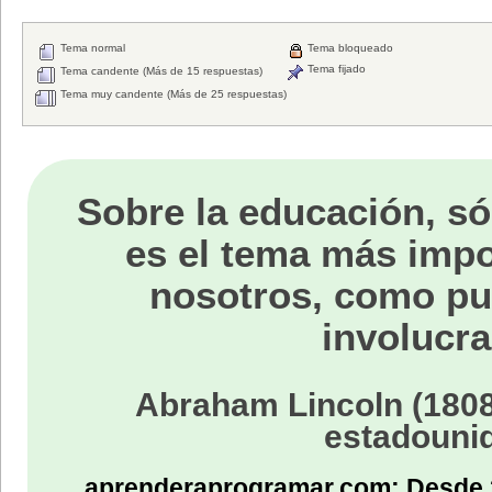
Tema normal
Tema bloqueado
Tema fijado
Tema candente (Más de 15 respuestas)
Tema muy candente (Más de 25 respuestas)
Sobre la educación, só
es el tema más impo
nosotros, como p
involucra
Abraham Lincoln (1808
estadouni
aprenderaprogramar.com: Desde 