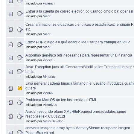
Iniciado por
vjuanan
Entrar a la cuenta de correo electrónico usando cmd o bat openssl 
Iniciado por
Visor
Crear animaciones didacticas científicas o estadísticas: lenguaje R
etc.
Iniciado por
Visor
Editor PHP o algo asi qué editor o ide usar para trabajar en PHP
Iniciado por
Visor
Algoritmo genético bits necesarios para representar una instancia
Iniciado por
vince15
Java: Exception java.util.ConcurrentModificationException iterator
bucle
Iniciado por
Viktorius
Java generar cadena binaria tamaño n el usuario introduzca cuant
quiere
Iniciado por
viek66
Problema Mac OS no lee los archivos HTML
Iniciado por
victorivus
Ajax en segundo plano XMLHttpRequest onreadystatechange
responseText CU01212F
Iniciado por
VictorDevelop
convertir imagen a array bytes MemoryStream recuperar imagen
PictureBox vb.net