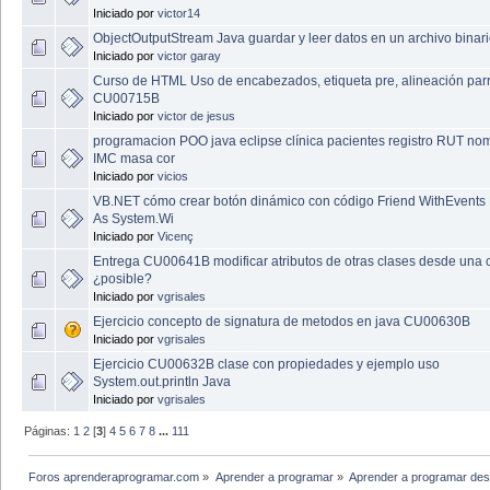
Iniciado por
victor14
ObjectOutputStream Java guardar y leer datos en un archivo binar
Iniciado por
victor garay
Curso de HTML Uso de encabezados, etiqueta pre, alineación par
CU00715B
Iniciado por
victor de jesus
programacion POO java eclipse clínica pacientes registro RUT no
IMC masa cor
Iniciado por
vicios
VB.NET cómo crear botón dinámico con código Friend WithEvents
As System.Wi
Iniciado por
Vicenç
Entrega CU00641B modificar atributos de otras clases desde una 
¿posible?
Iniciado por
vgrisales
Ejercicio concepto de signatura de metodos en java CU00630B
Iniciado por
vgrisales
Ejercicio CU00632B clase con propiedades y ejemplo uso
System.out.println Java
Iniciado por
vgrisales
Páginas:
1
2
[
3
]
4
5
6
7
8
...
111
Foros aprenderaprogramar.com
»
Aprender a programar
»
Aprender a programar des