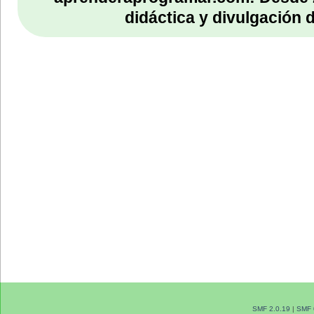
didáctica y divulgación 
SMF 2.0.19
|
SMF 