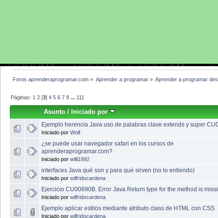
Foros aprenderaprogramar.com
»
Aprender a programar
»
Aprender a programar des
Páginas:
1
2
[
3
]
4
5
6
7
8
...
111
Asunto
/
Iniciado por
Ejemplo herencia Java uso de palabras clave extends y super C
Iniciado por
Wolf
¿se puede usar navegador safari en los cursos de
aprenderaprogramar.com?
Iniciado por
willi1892
interfaces Java qué son y para qué sirven (no lo entiendo)
Iniciado por
wilfridocardena
Ejercicio CU00690B. Error Java Return type for the method is miss
Iniciado por
wilfridocardena
Ejemplo aplicar estilos mediante atributo class de HTML con CSS
Iniciado por
wilfridocardena