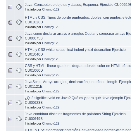
Java. Concepto de objetos y clases, Esquema. Ejercicio CU00619
Iniciado por
Chompy129
HTML y CSS. Tipos de borde punteados, dobles, con puntos, efect
CU01026D
Iniciado por
Chompy129
Java cómo declarar arrays o arreglos Copiar y comparar arrays Eje
CU00675B
Iniciado por
Chompy129
HTML y CSS white-space, text-indent y text-decoration Ejercicio
CU01040D
Iniciado por
Chompy129
CSS y HTML. linear-gradient, degradados de color en HTML efect
CU01060D
Iniciado por
Chompy129
JavaScript. Arrays arreglos, declaración, undefined, length. Ejempl
CU01121E
Iniciado por
Chompy129
¿Qué significa void en Java? Qué es y para qué sirve ejemplo Ejer
CU00623B
Iniciado por
Chompy129
Java combinar distintos fragmentos de palabras String Ejercicio
CU00649B
Iniciado por
Chompy129
HTML y CSS Shorthand: notación CSS abreviada border-width bor