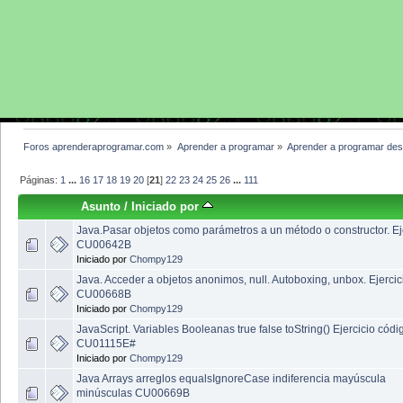
Foros aprenderaprogramar.com
»
Aprender a programar
»
Aprender a programar des
Páginas:
1
...
16
17
18
19
20
[
21
]
22
23
24
25
26
...
111
Asunto
/
Iniciado por
Java.Pasar objetos como parámetros a un método o constructor. Ej
CU00642B
Iniciado por
Chompy129
Java. Acceder a objetos anonimos, null. Autoboxing, unbox. Ejercic
CU00668B
Iniciado por
Chompy129
JavaScript. Variables Booleanas true false toString() Ejercicio códi
CU01115E#
Iniciado por
Chompy129
Java Arrays arreglos equalsIgnoreCase indiferencia mayúscula
minúsculas CU00669B