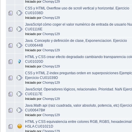
Iniciado por
Chompy129
CSS y HTML Overflow uso de scroll vertical y horizontal. Ejercicio
CU01038D
Iniciado por
Chompy129
JavaScript cómo coger el valor numérico de entrada de usuario N
CU01116E
Iniciado por
Chompy129
Java. Concepto y definición de clase, Exponenciacion. Ejercicio
CU00644B
Iniciado por
Chompy129
HTML y CSS crear efecto degradado cambiando transparencia col
CU01020D
Iniciado por
Chompy129
CSS y HTML Z-index preguntas orden en superposiciones Ejempl
Ejercicio CU01039D
Iniciado por
Chompy129
JavaScript. Operadores lógicos, relacionales. Prioridad. NaN Ejerc
CU01117E
Iniciado por
Chompy129
Java.Math api (raiz cuadrada, valor absoluto, potencia, etc) Ejercic
CU00647B#
Iniciado por
Chompy129
HTML y CSS equivalencia entre colores RGB, RGBS, hexadecimal
HSLA CU01021D
Iniciado por
Chompy129