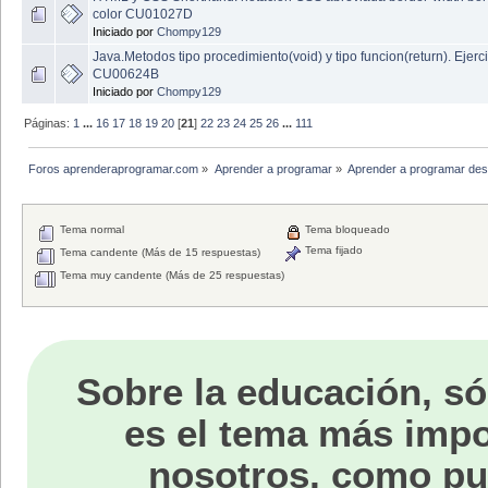
color CU01027D
Iniciado por
Chompy129
Java.Metodos tipo procedimiento(void) y tipo funcion(return). Ejerci
CU00624B
Iniciado por
Chompy129
Páginas:
1
...
16
17
18
19
20
[
21
]
22
23
24
25
26
...
111
Foros aprenderaprogramar.com
»
Aprender a programar
»
Aprender a programar des
Tema normal
Tema bloqueado
Tema fijado
Tema candente (Más de 15 respuestas)
Tema muy candente (Más de 25 respuestas)
Sobre la educación, só
es el tema más impo
nosotros, como p