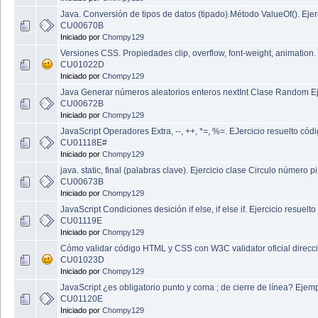
Java. Conversión de tipos de datos (tipado).Método ValueOf(). Ejer
CU00670B
Iniciado por
Chompy129
Versiones CSS. Propiedades clip, overflow, font-weight, animation.
CU01022D
Iniciado por
Chompy129
Java Generar números aleatorios enteros nextInt Clase Random Ej
CU00672B
Iniciado por
Chompy129
JavaScript Operadores Extra, --, ++, *=, %=. EJercicio resuelto cód
CU01118E#
Iniciado por
Chompy129
java. static, final (palabras clave). Ejercicio clase Circulo número pi
CU00673B
Iniciado por
Chompy129
JavaScript Condiciones desición if else, if else if. Ejercicio resuelto
CU01119E
Iniciado por
Chompy129
Cómo validar código HTML y CSS con W3C validator oficial direcc
CU01023D
Iniciado por
Chompy129
JavaScript ¿es obligatorio punto y coma ; de cierre de línea? Ejem
CU01120E
Iniciado por
Chompy129