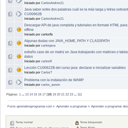
Iniciado por
CarlosAndres21
Java saber entre dos palabras cuál es la más larga y letras sobran
CU00662B
Iniciado por
CarlosAndres21
Descargar API de java completa y tutoriales en formato HTML para
offline
Iniciado por carlosfls
Algunas dudas con JAVA_HOME, PATH Y CLASSPATH
Iniciado por
carlosjava
extraño caso de un matriz en Java trabajando con matrices o tabla
datos
Iniciado por
carlosR
Lección CU00622B del curso java: declarar e inicializar variables
Iniciado por
CarlosT
Problema con la instalación de WAMP
Iniciado por
carlos_aunon
Páginas:
1
...
13
14
15
16
17
[
18
]
19
20
21
22
23
...
111
Foros aprenderaprogramar.com
»
Aprender a programar
»
Aprender a programar des
Tema normal
Tema bloqueado
Tema fijado