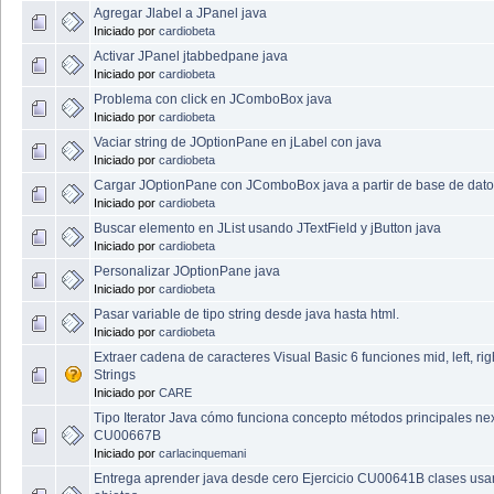
Agregar Jlabel a JPanel java
Iniciado por
cardiobeta
Activar JPanel jtabbedpane java
Iniciado por
cardiobeta
Problema con click en JComboBox java
Iniciado por
cardiobeta
Vaciar string de JOptionPane en jLabel con java
Iniciado por
cardiobeta
Cargar JOptionPane con JComboBox java a partir de base de dat
Iniciado por
cardiobeta
Buscar elemento en JList usando JTextField y jButton java
Iniciado por
cardiobeta
Personalizar JOptionPane java
Iniciado por
cardiobeta
Pasar variable de tipo string desde java hasta html.
Iniciado por
cardiobeta
Extraer cadena de caracteres Visual Basic 6 funciones mid, left, rig
Strings
Iniciado por
CARE
Tipo Iterator Java cómo funciona concepto métodos principales ne
CU00667B
Iniciado por
carlacinquemani
Entrega aprender java desde cero Ejercicio CU00641B clases usa