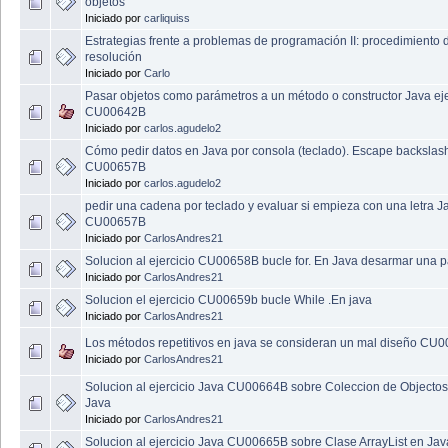
objetos
Iniciado por
carliquiss
Estrategias frente a problemas de programación II: procedimiento 
resolución
Iniciado por
Carlo
Pasar objetos como parámetros a un método o constructor Java eje
CU00642B
Iniciado por
carlos.agudelo2
Cómo pedir datos en Java por consola (teclado). Escape backslas
CU00657B
Iniciado por
carlos.agudelo2
pedir una cadena por teclado y evaluar si empieza con una letra J
CU00657B
Iniciado por
CarlosAndres21
Solucion al ejercicio CU00658B bucle for. En Java desarmar una p
Iniciado por
CarlosAndres21
Solucion el ejercicio CU00659b bucle While .En java
Iniciado por
CarlosAndres21
Los métodos repetitivos en java se consideran un mal diseño CU
Iniciado por
CarlosAndres21
Solucion al ejercicio Java CU00664B sobre Coleccion de Objectos
Java
Iniciado por
CarlosAndres21
Solucion al ejercicio Java CU00665B sobre Clase ArrayList en Jav