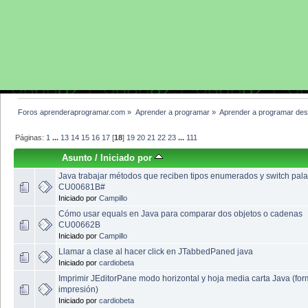
Foros aprenderaprogramar.com
»
Aprender a programar
»
Aprender a programar des
Páginas:
1
...
13
14
15
16
17
[
18
]
19
20
21
22
23
...
111
Asunto
/
Iniciado por
Java trabajar métodos que reciben tipos enumerados y switch pal
CU00681B#
Iniciado por
Campillo
Cómo usar equals en Java para comparar dos objetos o cadenas
CU00662B
Iniciado por
Campillo
Llamar a clase al hacer click en JTabbedPaned java
Iniciado por
cardiobeta
Imprimir JEditorPane modo horizontal y hoja media carta Java (for
impresión)
Iniciado por
cardiobeta