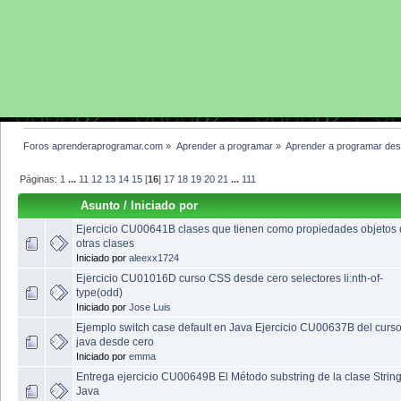
Foros aprenderaprogramar.com
»
Aprender a programar
»
Aprender a programar des
Páginas:
1
...
11
12
13
14
15
[
16
]
17
18
19
20
21
...
111
Asunto
/
Iniciado por
Ejercicio CU00641B clases que tienen como propiedades objetos
otras clases
Iniciado por
aleexx1724
Ejercicio CU01016D curso CSS desde cero selectores li:nth-of-
type(odd)
Iniciado por
Jose Luis
Ejemplo switch case default en Java Ejercicio CU00637B del curs
java desde cero
Iniciado por
emma
Entrega ejercicio CU00649B El Método substring de la clase Strin
Java