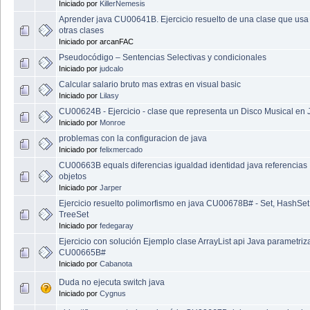
Iniciado por
KillerNemesis
Aprender java CU00641B. Ejercicio resuelto de una clase que usa
otras clases
Iniciado por arcanFAC
Pseudocódigo – Sentencias Selectivas y condicionales
Iniciado por
judcalo
Calcular salario bruto mas extras en visual basic
Iniciado por
Lilasy
CU00624B - Ejercicio - clase que representa un Disco Musical en 
Iniciado por
Monroe
problemas con la configuracion de java
Iniciado por
felixmercado
CU00663B equals diferencias igualdad identidad java referencias
objetos
Iniciado por
Jarper
Ejercicio resuelto polimorfismo en java CU00678B# - Set, HashSet
TreeSet
Iniciado por
fedegaray
Ejercicio con solución Ejemplo clase ArrayList api Java parametri
CU00665B#
Iniciado por
Cabanota
Duda no ejecuta switch java
Iniciado por
Cygnus