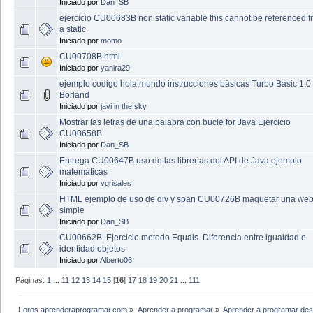
Iniciado por
Dan_SB
ejercicio CU00683B non static variable this cannot be referenced 
a static
Iniciado por
momo
CU00708B.html
Iniciado por
yanira29
ejemplo codigo hola mundo instrucciones básicas Turbo Basic 1.0
Borland
Iniciado por
javi in the sky
Mostrar las letras de una palabra con bucle for Java Ejercicio
CU00658B
Iniciado por
Dan_SB
Entrega CU00647B uso de las librerias del API de Java ejemplo
matemáticas
Iniciado por
vgrisales
HTML ejemplo de uso de div y span CU00726B maquetar una we
simple
Iniciado por
Dan_SB
CU00662B. Ejercicio metodo Equals. Diferencia entre igualdad e
identidad objetos
Iniciado por
Alberto06
Páginas:
1
...
11
12
13
14
15
[
16
]
17
18
19
20
21
...
111
Foros aprenderaprogramar.com
»
Aprender a programar
»
Aprender a programar des