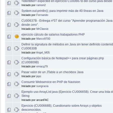
<identifier> expected en ejercício CU00667B del curso java desde
Iniciado por
ramon2
System.out.println(); para imprimir más de 40 líneas en Java
Iniciado por
Fernando
CU00637B - Entrega nº37 del curso "Aprender programación Java
desde cero".
Iniciado por
MrClassic
ejercicio cálculo de salarios trabajadores PHP
Iniciado por
Marco9700
Definir la signatura de métodos en Java sin tener definido conteni
CU00630B
Iniciado por
Angel_M05
Configuración básica de Notepad++ para crear páginas php
(CU00809B)
Iniciado por
emacg79
Pasar valor de un JTable a un checkbox Java
Iniciado por
jepc
Consumir Webservice en PHP de Navision
Iniciado por
sungracia
Ejemplo uso ArrayList java (Ejercicio CU00665B). Crear una lista 
String
Iniciado por arcanFAC
Ejercicio (CU00668B), Cuestionario sobre Arrays y objetos
desconocidos.