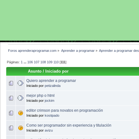
Foros aprenderaprogramar.com
»
Aprender a programar
»
Aprender a programar des
Páginas:
1
...
106
107
108
109
110
[
111
]
Asunto
/
Iniciado por
Quiero aprender a programar
Iniciado por
petizalinda
mejor php o html
Iniciado por
jockim
editor crimson para novatos en programación
Iniciado por
kostipado
Como ser programador sin experiencia y titulación
Iniciado por
avizu