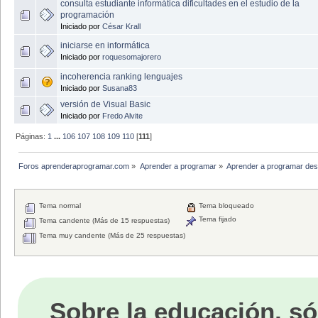
consulta estudiante informática dificultades en el estudio de la
programación
Iniciado por
César Krall
iniciarse en informática
Iniciado por
roquesomajorero
incoherencia ranking lenguajes
Iniciado por
Susana83
versión de Visual Basic
Iniciado por
Fredo Alvite
Páginas:
1
...
106
107
108
109
110
[
111
]
Foros aprenderaprogramar.com
»
Aprender a programar
»
Aprender a programar des
Tema normal
Tema bloqueado
Tema fijado
Tema candente (Más de 15 respuestas)
Tema muy candente (Más de 25 respuestas)
Sobre la educación, só