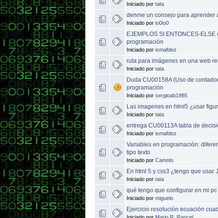
Iniciado por
tata
denme un consejo para aprender a
Iniciado por
io0io0
EJEMPLOS SI ENTONCES-ELSE (C
programación
Iniciado por
ismafdez
ruta para imágenes en una web re
Iniciado por
tata
Duda CU00158A (Uso de contadore
programación
Iniciado por
sergioab1985
Las imagenes en html5 ¿usar figu
Iniciado por
tata
entrega CU00113A tabla de decisio
Iniciado por
ismafdez
Variables en programación: difere
tipo texto
Iniciado por
Camots
En html 5 y css3 ¿tengo que usar 
Iniciado por
tata
qué tengo que configurar en mi pc
Iniciado por
miguelo
Ejercicio resolución ecuación cuad
Iniciado por
Mario R. Rancel