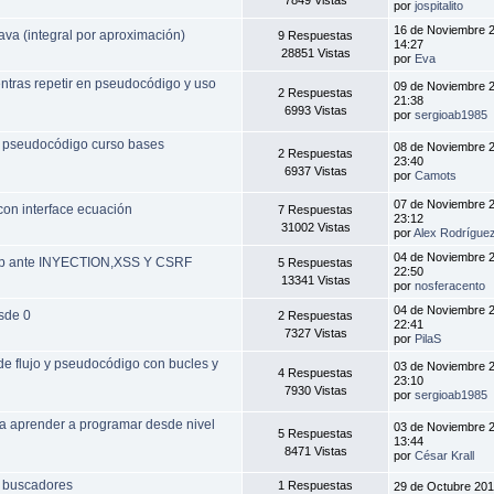
por
jospitalito
16 de Noviembre 
ava (integral por aproximación)
9 Respuestas
14:27
28851 Vistas
por
Eva
ras repetir en pseudocódigo y uso
09 de Noviembre 
2 Respuestas
21:38
6993 Vistas
por
sergioab1985
en pseudocódigo curso bases
08 de Noviembre 
2 Respuestas
23:40
6937 Vistas
por
Camots
07 de Noviembre 
con interface ecuación
7 Respuestas
23:12
31002 Vistas
por
Alex Rodrígue
04 de Noviembre 
php ante INYECTION,XSS Y CSRF
5 Respuestas
22:50
13341 Vistas
por
nosferacento
04 de Noviembre 
sde 0
2 Respuestas
22:41
7327 Vistas
por
PilaS
flujo y pseudocódigo con bucles y
03 de Noviembre 
4 Respuestas
23:10
7930 Vistas
por
sergioab1985
a aprender a programar desde nivel
03 de Noviembre 
5 Respuestas
13:44
8471 Vistas
por
César Krall
n buscadores
1 Respuestas
29 de Octubre 201