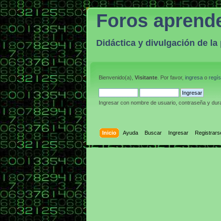
Foros aprend
Didáctica y divulgación de l
Bienvenido(a),
Visitante
. Por favor,
ingresa
o
regís
Ingresar con nombre de usuario, contraseña y dura
Inicio
Ayuda
Buscar
Ingresar
Registrars