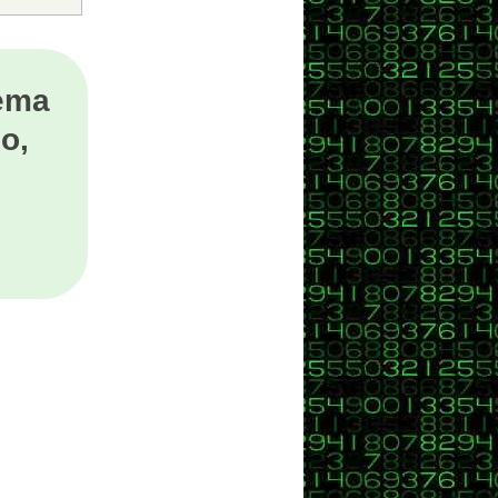
tema
o,