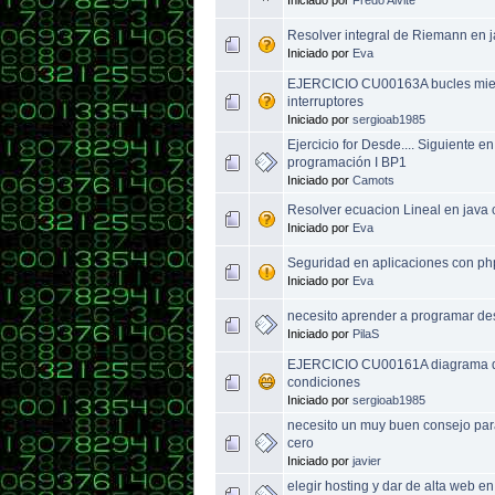
Resolver integral de Riemann en j
Iniciado por
Eva
EJERCICIO CU00163A bucles mient
interruptores
Iniciado por
sergioab1985
Ejercicio for Desde.... Siguiente 
programación I BP1
Iniciado por
Camots
Resolver ecuacion Lineal en java 
Iniciado por
Eva
Seguridad en aplicaciones con 
Iniciado por
Eva
necesito aprender a programar de
Iniciado por
PilaS
EJERCICIO CU00161A diagrama de 
condiciones
Iniciado por
sergioab1985
necesito un muy buen consejo par
cero
Iniciado por
javier
elegir hosting y dar de alta web e