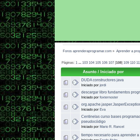
Foros aprenderaprogramar.com
»
Aprender a pro
Páginas:
1
...
103
104
105
106
107
[
108
]
109
110
11
Asunto
/
Iniciado por
DUDA constructores java
Iniciado por
jordi
descargar libro fundamentos pro
Iniciado por
foxternoster
org.apache.jasper.JasperException
Iniciado por
Eva
Centinelas curso bases programaci
pseudocódigo
Iniciado por
Mario R. Rancel
tiempo necesario para aprender a
Iniciado por
Fredo Alvite