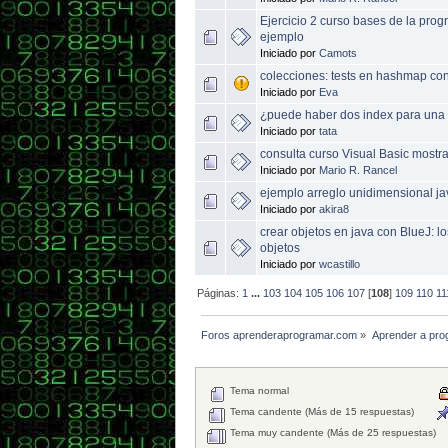
Ejercicio 2 curso bases de la prog
ejemplo
Iniciado por
Camots
colecciones: tests en hashmap con
Iniciado por
Eva
¿puede haber dos index para una
Iniciado por
tata
consulta curso Visual Basic mostra
Iniciado por
Mario R. Rancel
ejemplo arreglo unidimensional ja
Iniciado por
akira8
crear objetos en java con BlueJ: 
objetos
Iniciado por
wcastillo
Páginas:
1
...
103
104
105
106
107
[
108
]
109
110
11
Foros aprenderaprogramar.com
»
Aprender a pro
Tema normal
Tema candente (Más de 15 respuestas)
Tema muy candente (Más de 25 respuestas)