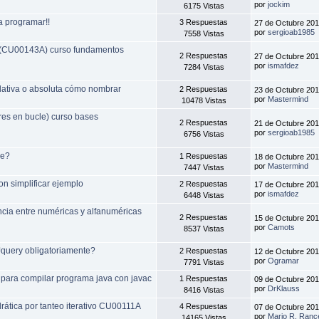
por
jockim
6175 Vistas
 programar!!
3 Respuestas
27 de Octubre 201
por
sergioab1985
7558 Vistas
U00143A) curso fundamentos
2 Respuestas
27 de Octubre 201
por
ismafdez
7284 Vistas
lativa o absoluta cómo nombrar
2 Respuestas
23 de Octubre 201
por
Mastermind
10478 Vistas
s en bucle) curso bases
2 Respuestas
21 de Octubre 201
por
sergioab1985
6756 Vistas
re?
1 Respuestas
18 de Octubre 201
por
Mastermind
7447 Vistas
n simplificar ejemplo
2 Respuestas
17 de Octubre 201
por
ismafdez
6448 Vistas
ncia entre numéricas y alfanuméricas
2 Respuestas
15 de Octubre 201
por
Camots
8537 Vistas
Jquery obligatoriamente?
2 Respuestas
12 de Octubre 201
por
Ogramar
7791 Vistas
 para compilar programa java con javac
1 Respuestas
09 de Octubre 201
por
DrKlauss
8416 Vistas
rática por tanteo iterativo CU00111A
4 Respuestas
07 de Octubre 201
por
Mario R. Ranc
14165 Vistas