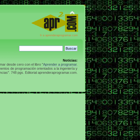
Ir a aprenderaprogramar.com
Noticias:
ar desde cero con el libro "
Aprender a programar.
entos de programación orientados a la ingeniería y
ncias". 748 pgs. Editorial aprenderaprogramar.com.