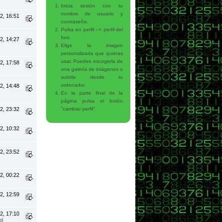
Inicia sesión con tu
nombre de usuario y
2, 16:51
contraseña.
Pulsa en perfil --> perfil del
foro
2, 14:27
Elige la imagen
personalizada que quieras
usar. Puedes escogerla de
2, 17:58
una galería de imágenes o
subirla desde tu
ordenador.
2, 14:48
En la parte final de la
página pulsa el botón
2, 23:32
"cambiar perfil".
2, 10:32
2, 23:52
2, 00:22
2, 12:59
2, 17:10
el