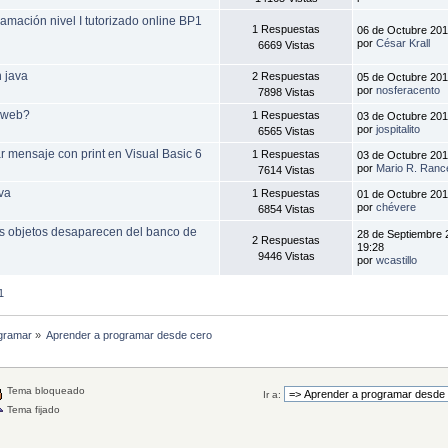
ramación nivel I tutorizado online BP1
1 Respuestas
06 de Octubre 201
por
César Krall
6669 Vistas
 java
2 Respuestas
05 de Octubre 201
por
nosferacento
7898 Vistas
 web?
1 Respuestas
03 de Octubre 201
por
jospitalito
6565 Vistas
r mensaje con print en Visual Basic 6
1 Respuestas
03 de Octubre 201
por
Mario R. Ranc
7614 Vistas
va
1 Respuestas
01 de Octubre 201
por
chévere
6854 Vistas
los objetos desaparecen del banco de
28 de Septiembre 
2 Respuestas
19:28
9446 Vistas
por
wcastillo
1
gramar
»
Aprender a programar desde cero
Tema bloqueado
Ir a:
Tema fijado