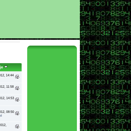
je
012, 14:44
012, 11:58
012, 14:53
012, 08:50
el
2012,