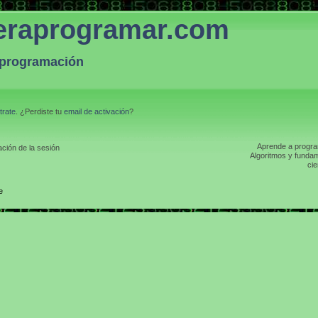
eraprogramar.com
a programación
trate
. ¿Perdiste tu
email de activación
?
Aprende a program
ción de la sesión
Algoritmos y fundam
cie
e