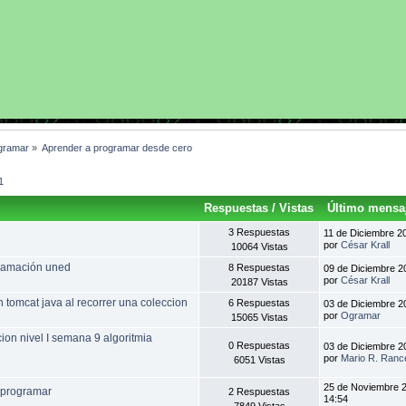
gramar
»
Aprender a programar desde cero
1
Respuestas
/
Vistas
Último mensa
3 Respuestas
11 de Diciembre 2
por
César Krall
10064 Vistas
gramación uned
8 Respuestas
09 de Diciembre 2
por
César Krall
20187 Vistas
 tomcat java al recorrer una coleccion
6 Respuestas
03 de Diciembre 2
por
Ogramar
15065 Vistas
on nivel I semana 9 algoritmia
0 Respuestas
03 de Diciembre 2
por
Mario R. Ranc
6051 Vistas
25 de Noviembre 
 programar
2 Respuestas
14:54
7849 Vistas