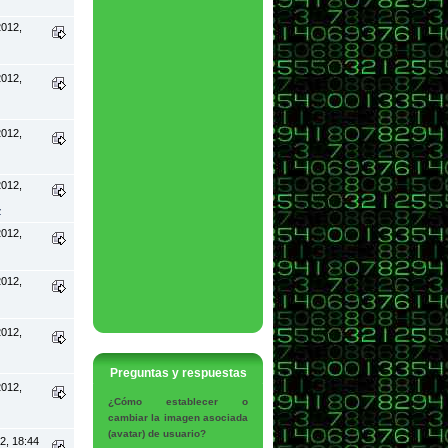
2012,
2012,
2012,
2012,
z
2012,
2012,
2012,
Preguntas y respuestas
2012,
¿Cómo establecer o
cambiar la imagen asociada
(avatar) de usuario?
2, 18:44