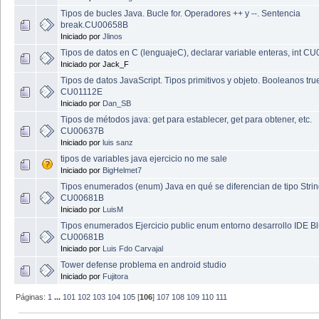
Tipos de bucles Java. Bucle for. Operadores ++ y --. Sentencia
break.CU00658B
Iniciado por
Jlinos
Tipos de datos en C (lenguajeC), declarar variable enteras, int C
Iniciado por Jack_F
Tipos de datos JavaScript. Tipos primitivos y objeto. Booleanos tru
CU01112E
Iniciado por
Dan_SB
Tipos de métodos java: get para establecer, get para obtener, etc.
CU00637B
Iniciado por
luis sanz
tipos de variables java ejercicio no me sale
Iniciado por
BigHelmet7
Tipos enumerados (enum) Java en qué se diferencian de tipo Stri
CU00681B
Iniciado por
LuisM
Tipos enumerados Ejercicio public enum entorno desarrollo IDE B
CU00681B
Iniciado por
Luis Fdo Carvajal
Tower defense problema en android studio
Iniciado por
Fujitora
Páginas:
1
...
101
102
103
104
105
[
106
]
107
108
109
110
111