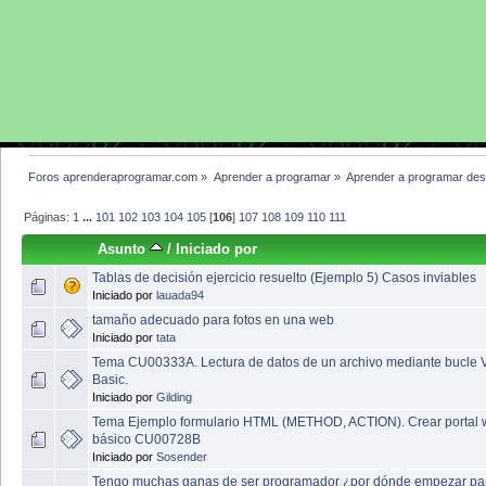
Foros aprenderaprogramar.com
»
Aprender a programar
»
Aprender a programar des
Páginas:
1
...
101
102
103
104
105
[
106
]
107
108
109
110
111
Asunto
/
Iniciado por
Tablas de decisión ejercicio resuelto (Ejemplo 5) Casos inviables
Iniciado por
lauada94
tamaño adecuado para fotos en una web
Iniciado por
tata
Tema CU00333A. Lectura de datos de un archivo mediante bucle V
Basic.
Iniciado por
Gilding
Tema Ejemplo formulario HTML (METHOD, ACTION). Crear portal
básico CU00728B
Iniciado por
Sosender
Tengo muchas ganas de ser programador ¿por dónde empezar pa