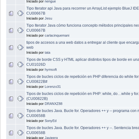
Iniciado por
nengue
Tipo Iterator api Java para recorrrer un ArrayList ejemplo BlueJ IDE
CU00667B
Iniciado por
Jesu
Tipo Iterator Java cómo funciona concepto métodos principales ne
CU00667B
Iniciado por
carlacinquemani
tipos de accesos a una web datos a entregar al cliente que encar
web
Iniciado por
tata
Tipos de borde CSS y HTML aplicar distintos tipos de borde en un
CU01026D
Iniciado por
hymsoft
Tipos de bucles ciclos de repetición en PHP diferencia do while for
CU00822B#
Iniciado por
Lorenzo31
Tipos de bucles ciclos de repetición en PHP: while, do…while y for.
(CU00822B)
Iniciado por
DRANXZ88
Tipos de bucles Java. Bucle for. Operadores ++ y -- programa con 
CU00658B
Iniciado por
SonyEd
Tipos de bucles Java. Bucle for. Operadores ++ y --. Sentencia bre
CU00658B
Iniciado por
Javieerg