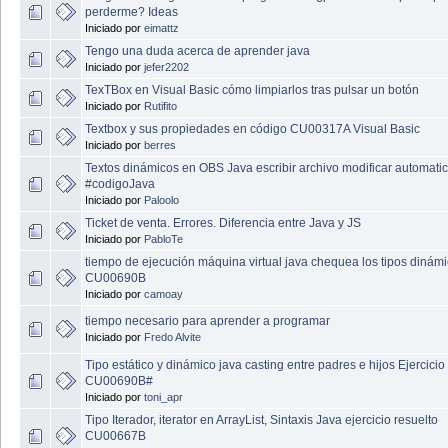
perderme? Ideas
Iniciado por
eimattz
Tengo una duda acerca de aprender java
Iniciado por
jefer2202
TexTBox en Visual Basic cómo limpiarlos tras pulsar un botón
Iniciado por
Rutifito
Textbox y sus propiedades en código CU00317A Visual Basic
Iniciado por
berres
Textos dinámicos en OBS Java escribir archivo modificar automati
#codigoJava
Iniciado por
Paloolo
Ticket de venta. Errores. Diferencia entre Java y JS
Iniciado por
PabloTe
tiempo de ejecución máquina virtual java chequea los tipos dinám
CU00690B
Iniciado por
camoay
tiempo necesario para aprender a programar
Iniciado por
Fredo Alvite
Tipo estático y dinámico java casting entre padres e hijos Ejercicio
CU00690B#
Iniciado por
toni_apr
Tipo Iterador, iterator en ArrayList, Sintaxis Java ejercicio resuelto
CU00667B