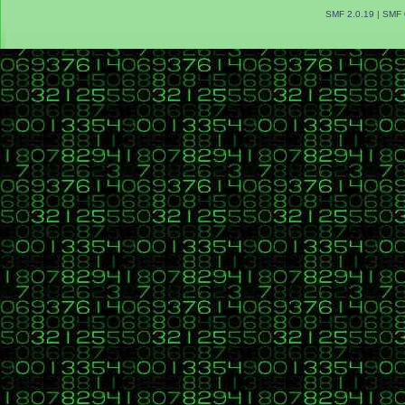
SMF 2.0.19
|
SMF 