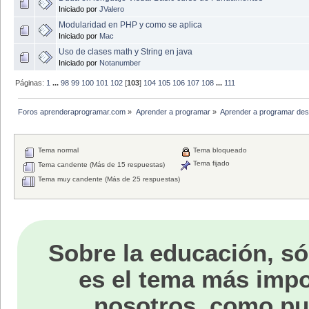
Iniciado por
JValero
Modularidad en PHP y como se aplica
Iniciado por
Mac
Uso de clases math y String en java
Iniciado por
Notanumber
Páginas:
1
...
98
99
100
101
102
[
103
]
104
105
106
107
108
...
111
Foros aprenderaprogramar.com
»
Aprender a programar
»
Aprender a programar des
Tema normal
Tema bloqueado
Tema fijado
Tema candente (Más de 15 respuestas)
Tema muy candente (Más de 25 respuestas)
Sobre la educación, só
es el tema más impo
nosotros, como p