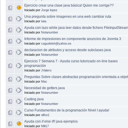
Ejercicio crear una clase java básica! Quien me corrige??
Iniciado por
Jorge lopez
Una pregunta sobre imagenes en una web cambiar ruta
Iniciado por
tata
Ayuda con lazo while java leer datos desde fichero FileInputStrea
Iniciado por
Notanumber
Informe de impresiones en componente anuncios de Joomla 3
Iniciado por
cagudeloh@yahoo.es
declaracion de atributos y acceso desde subclases java
Iniciado por
Notanumber
Ejercicio 7 Semana 7 - Ayuda curso tutorizado on-line bases
programación
Iniciado por
JValero
Preguntas Sobre clases abstractas programación orientada a obje
Iniciado por
Mac
Necesidad de getters java
Iniciado por
Notanumber
Casting java
Iniciado por
Notanumber
Curso Fundamentos de la programación Nivel I ayuda!
Iniciado por
alfoo1
Ayuda con if else if!! java ejemplos
Iniciado por
Mili17