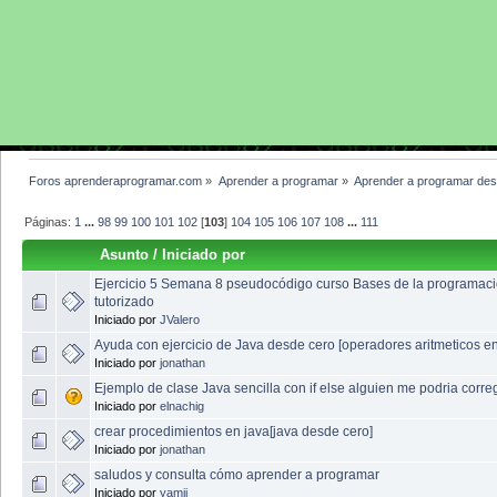
Foros aprenderaprogramar.com
»
Aprender a programar
»
Aprender a programar des
Páginas:
1
...
98
99
100
101
102
[
103
]
104
105
106
107
108
...
111
Asunto
/
Iniciado por
Ejercicio 5 Semana 8 pseudocódigo curso Bases de la programac
tutorizado
Iniciado por
JValero
Ayuda con ejercicio de Java desde cero [operadores aritmeticos en
Iniciado por
jonathan
Ejemplo de clase Java sencilla con if else alguien me podria corre
Iniciado por
elnachig
crear procedimientos en java[java desde cero]
Iniciado por
jonathan
saludos y consulta cómo aprender a programar
Iniciado por
yamii