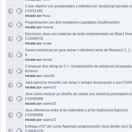
Crear objetos con propiedades y métodos en JavaScript ejemplo ej
CU01144E
Iniciado por
Rosa
Programacion con dos monitores o pantallas (multimonitor)
Iniciado por
rosenal
Ejercicicio Java con cadenas de texto implementado en BlueJ Sca
CU00657B
Iniciado por
rovala
Series numericas en java sumar n términos serie de fibonacci 1, 1, 2
8
Iniciado por
rtocain
Comparar dos string en C++ (comparación de palabras) búsqueda
ficheros
Iniciado por
ruben04
Java ejercicio resuelto con array o arreglo declaración y uso CU
Iniciado por
rubens23
Java cómo realizar un diseño de clases con herencia principales e
CU00688B
Iniciado por
rubens23
Java diferencia entre el for extendido y el for tradicional Ejercicio
CU00666B
Iniciado por
rubens23
Entrega nº37 del curso Aprender programación Java desde cero Ej
CU00637B