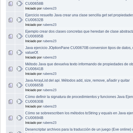
CU00658B
Iniciado por
rubens23
Ejercicio resuelto Java crear una clase sencilla get set propiedade
CU00632B
Iniciado por
rubens23
Ejemplo crear dos clases concretas que heredan de clase abstract
CU00695B
Iniciado por
rubens23
Java ejercicio JOptionPane CU00670B conversion tipos de datos,
valueOf.
Iniciado por
rubens23
Método Java que devuelva texto informando de propiedades de ob
CU00641B
Iniciado por
rubens23
Java ArrayList del api. Métodos add, size, remove, añadir y quitar
CU00665B
Iniciado por
rubens23
Cómo definir la signatura de procedimientos y funciones Java Ejerc
CU00630B
Iniciado por
rubens23
Cómo se sobreescriben los métodos toString y equals en Java eje
CU00694B
Iniciado por
rubens23
Desencriptar archivos para la traducción de un juego (Eve online)