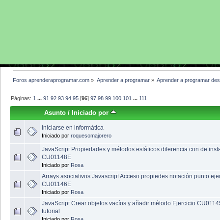
Foros aprenderaprogramar.com
»
Aprender a programar
»
Aprender a programar des
Páginas:
1
...
91
92
93
94
95
[
96
]
97
98
99
100
101
...
111
Asunto
/
Iniciado por
iniciarse en informática
Iniciado por
roquesomajorero
JavaScript Propiedades y métodos estáticos diferencia con de inst
CU01148E
Iniciado por
Rosa
Arrays asociativos Javascript Acceso propiedes notación punto ejer
CU01146E
Iniciado por
Rosa
JavaScript Crear objetos vacíos y añadir método Ejercicio CU0114
tutorial
Iniciado por
Rosa