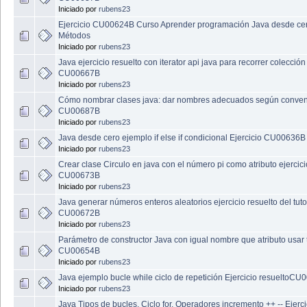
Iniciado por
rubens23
Ejercicio CU00624B Curso Aprender programación Java desde cer
Métodos
Iniciado por
rubens23
Java ejercicio resuelto con iterator api java para recorrer colección
CU00667B
Iniciado por
rubens23
Cómo nombrar clases java: dar nombres adecuados según conve
CU00687B
Iniciado por
rubens23
Java desde cero ejemplo if else if condicional Ejercicio CU00636B
Iniciado por
rubens23
Crear clase Circulo en java con el número pi como atributo ejercici
CU00673B
Iniciado por
rubens23
Java generar números enteros aleatorios ejercicio resuelto del tuto
CU00672B
Iniciado por
rubens23
Parámetro de constructor Java con igual nombre que atributo usar 
CU00654B
Iniciado por
rubens23
Java ejemplo bucle while ciclo de repetición Ejercicio resueltoC
Iniciado por
rubens23
Java Tipos de bucles. Ciclo for. Operadores incremento ++ -- Ejerci