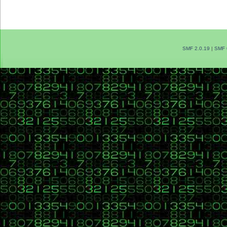
SMF 2.0.19
|
SMF 