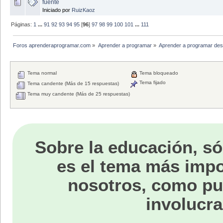
fuente
Iniciado por
RuizKaoz
Páginas:
1
...
91
92
93
94
95
[
96
]
97
98
99
100
101
...
111
Foros aprenderaprogramar.com
»
Aprender a programar
»
Aprender a programar des
Tema normal
Tema bloqueado
Tema fijado
Tema candente (Más de 15 respuestas)
Tema muy candente (Más de 25 respuestas)
Sobre la educación, só
es el tema más impo
nosotros, como p
involucra