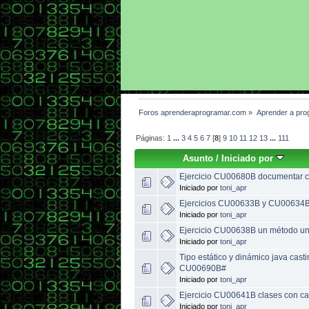
Foros aprenderaprogramar.com
»
Aprender a pro
Páginas:
1
...
3
4
5
6
7
[
8
]
9
10
11
12
13
...
111
Asunto
/
Iniciado por
Ejercicio CU00680B documentar c
Iniciado por
toni_apr
Ejercicios CU00633B y CU00634B
Iniciado por
toni_apr
Ejercicio CU00638B un método un
Iniciado por
toni_apr
Tipo estático y dinámico java casti
CU00690B#
Iniciado por
toni_apr
Ejercicio CU00641B clases con ca
Iniciado por
toni_apr