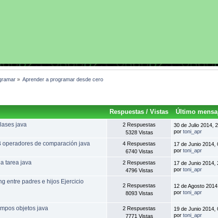
gramar
»
Aprender a programar desde cero
Respuestas
/
Vistas
Último mensa
lases java
2 Respuestas
30 de Julio 2014, 
por
toni_apr
5328 Vistas
 operadores de comparación java
4 Respuestas
17 de Junio 2014, 
por
toni_apr
6740 Vistas
a tarea java
2 Respuestas
17 de Junio 2014, 
por
toni_apr
4796 Vistas
ng entre padres e hijos Ejercicio
2 Respuestas
12 de Agosto 2014
por
toni_apr
8093 Vistas
mpos objetos java
2 Respuestas
19 de Junio 2014, 
por
toni_apr
7771 Vistas