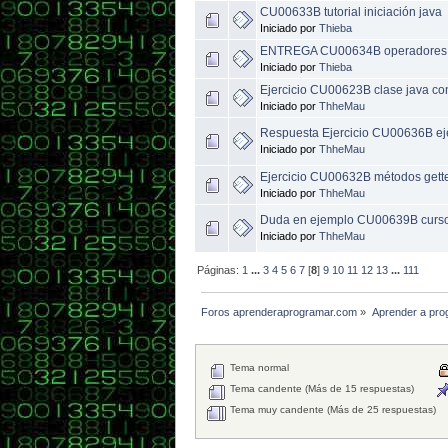
CU00633B tutorial iniciación java
Iniciado por
Thieba
ENTREGA CU00634B operadores ló
Iniciado por
Thieba
Ejercicio CU00623B clase java con
Iniciado por
ThheMau
Respuesta Ejercicio CU00636B eje
Iniciado por
ThheMau
Ejercicio CU00632B métodos getter
Iniciado por
ThheMau
Duda en ejemplo CU00639B curso
Iniciado por
ThheMau
Páginas:
1
...
3
4
5
6
7
[
8
]
9
10
11
12
13
...
111
Foros aprenderaprogramar.com
»
Aprender a pro
Tema normal
Tema candente (Más de 15 respuestas)
Tema muy candente (Más de 25 respuestas)