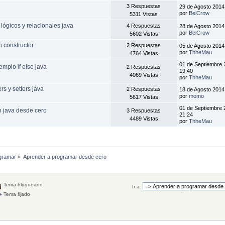
3 Respuestas
29 de Agosto 2014
por
BelCrow
5311 Vistas
gicos y relacionales java
4 Respuestas
28 de Agosto 2014
por
BelCrow
5602 Vistas
 constructor
2 Respuestas
05 de Agosto 2014
por
ThheMau
4764 Vistas
01 de Septiembre 
mplo if else java
2 Respuestas
19:40
4069 Vistas
por
ThheMau
s y setters java
2 Respuestas
18 de Agosto 2014
por
momo
5617 Vistas
01 de Septiembre 
 java desde cero
3 Respuestas
21:24
4489 Vistas
por
ThheMau
gramar
»
Aprender a programar desde cero
Tema bloqueado
Ir a:
Tema fijado