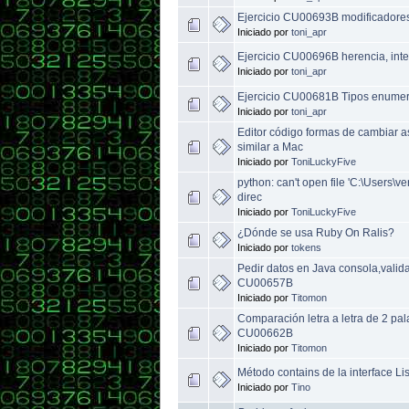
Ejercicio CU00693B modificadores 
Iniciado por
toni_apr
Ejercicio CU00696B herencia, inter
Iniciado por
toni_apr
Ejercicio CU00681B Tipos enumer
Iniciado por
toni_apr
Editor código formas de cambiar 
similar a Mac
Iniciado por
ToniLuckyFive
python: can't open file 'C:\Users\ve
direc
Iniciado por
ToniLuckyFive
¿Dónde se usa Ruby On Ralis?
Iniciado por
tokens
Pedir datos en Java consola,valid
CU00657B
Iniciado por
Titomon
Comparación letra a letra de 2 pa
CU00662B
Iniciado por
Titomon
Método contains de la interface Li
Iniciado por
Tino