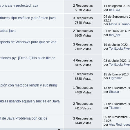
private y protected java
2 Respuestas
14 de Agosto 2014
por
toni_apr
5570 Vistas
04 de Septiembre 
faces, tipo estático y dinámico java
3 Respuestas
22:17
7648 Vistas
por
Mario R. Ranc
ados java
2 Respuestas
31 de Julio 2014, 
por
toni_apr
6205 Vistas
aspecto de Windows para que se vea
3 Respuestas
19 de Junio 2022, 
por
ToniLuckyFive
7102 Vistas
rsiones.py': [Errno 2] No such file or
4 Respuestas
03 de Julio 2022, 
por
ToniLuckyFive
8125 Vistas
1 Respuestas
15 de Enero 2013,
por
Ogramar
6638 Vistas
ación con metodos length y substring
1 Respuestas
13 de Diciembre 2
por
Shakar
4489 Vistas
labras usando equals y bucles en Java
2 Respuestas
21 de Diciembre 2
por
Titomon
4116 Vistas
05 de Noviembre 
st de Java Problema con ciclos
3 Respuestas
21:28
6140 Vistas
por
Alex Rodrígue