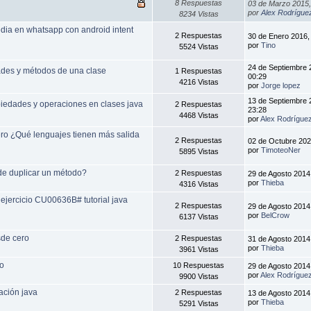
8 Respuestas
03 de Marzo 2015,
por
Alex Rodrígue
8234 Vistas
edia en whatsapp con android intent
2 Respuestas
30 de Enero 2016,
por
Tino
5524 Vistas
24 de Septiembre 
ades y métodos de una clase
1 Respuestas
00:29
4216 Vistas
por
Jorge lopez
13 de Septiembre 
iedades y operaciones en clases java
2 Respuestas
23:28
4468 Vistas
por
Alex Rodrígue
o ¿Qué lenguajes tienen más salida
2 Respuestas
02 de Octubre 202
por
TimoteoNer
5895 Vistas
e duplicar un método?
2 Respuestas
29 de Agosto 2014
por
Thieba
4316 Vistas
 ejercicio CU00636B# tutorial java
2 Respuestas
29 de Agosto 2014
por
BelCrow
6137 Vistas
de cero
2 Respuestas
31 de Agosto 2014
por
Thieba
3961 Vistas
ro
10 Respuestas
29 de Agosto 2014
por
Alex Rodrígue
9900 Vistas
ación java
2 Respuestas
13 de Agosto 2014
por
Thieba
5291 Vistas