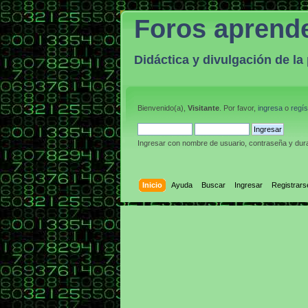
Foros aprend
Didáctica y divulgación de l
Bienvenido(a),
Visitante
. Por favor,
ingresa
o
regís
Ingresar con nombre de usuario, contraseña y dura
Inicio
Ayuda
Buscar
Ingresar
Registrars