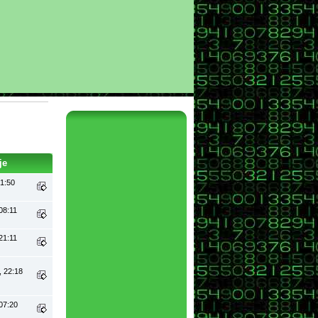
je
21:50
08:11
21:11
, 22:18
07:20