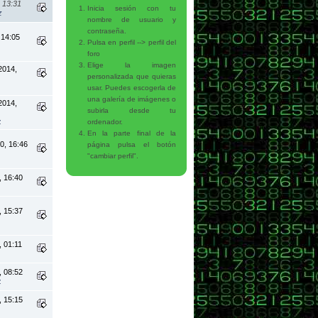
 13:31
Inicia sesión con tu
z
nombre de usuario y
contraseña.
 14:05
Pulsa en perfil --> perfil del
foro
Elige la imagen
2014,
personalizada que quieras
usar. Puedes escogerla de
una galería de imágenes o
2014,
subirla desde tu
z
ordenador.
En la parte final de la
0, 16:46
página pulsa el botón
"cambiar perfil".
, 16:40
, 15:37
, 01:11
, 08:52
z
, 15:15