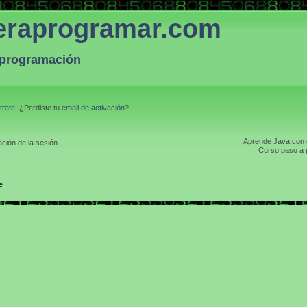
eraprogramar.com
a programación
trate
. ¿Perdiste tu
email de activación
?
Aprende Java con el
ción de la sesión
Curso paso a p
e