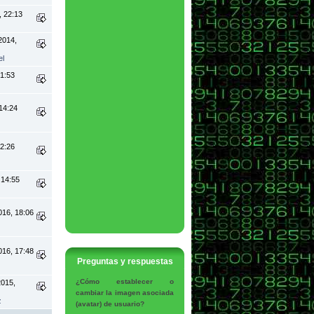
, 22:13
2014,
el
21:53
14:24
12:26
 14:55
016, 18:06
016, 17:48
Preguntas y respuestas
¿Cómo establecer o
2015,
cambiar la imagen asociada
z
(avatar) de usuario?