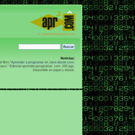
Ir a aprenderaprogramar.com
Noticias:
 libro "
Aprender a programar en Java desde cero.
aso." Editorial aprenderaprogramar. com. 200 pgs.
Disponible en papel y ebook.