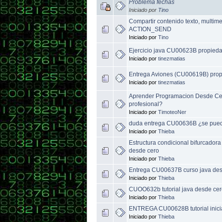
Problema fechas
Iniciado por
Tino
Compartir contenido texto, multim
ACTION_SEND
Iniciado por
Tino
Ejercicio java CU00623B propied
Iniciado por
tinezmatias
Entrega Aviones (CU00619B) prop
Iniciado por
tinezmatias
Aprender Programacion Desde Cer
profesional?
Iniciado por
TimoteoNer
duda entrega CU00636B ¿se pued
Iniciado por
Thieba
Estructura condicional bifurcadora
desde cero
Iniciado por
Thieba
Entrega CU00637B curso java des
Iniciado por
Thieba
CUOO632b tutorial java desde ce
Iniciado por
Thieba
ENTREGA CU00628B tutorial inici
Iniciado por
Thieba