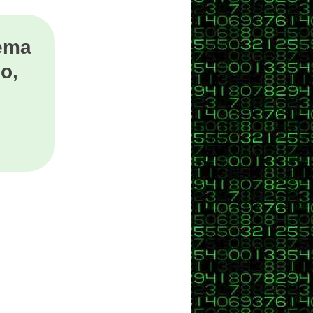
tema
o,