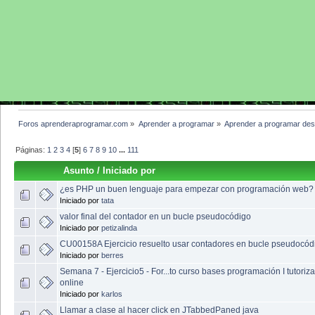
Foros aprenderaprogramar.com
»
Aprender a programar
»
Aprender a programar des
Páginas:
1
2
3
4
[
5
]
6
7
8
9
10
...
111
Asunto
/
Iniciado por
¿es PHP un buen lenguaje para empezar con programación web?
Iniciado por
tata
valor final del contador en un bucle pseudocódigo
Iniciado por
petizalinda
CU00158A Ejercicio resuelto usar contadores en bucle pseudocód
Iniciado por
berres
Semana 7 - Ejercicio5 - For...to curso bases programación I tutoriz
online
Iniciado por
karlos
Llamar a clase al hacer click en JTabbedPaned java