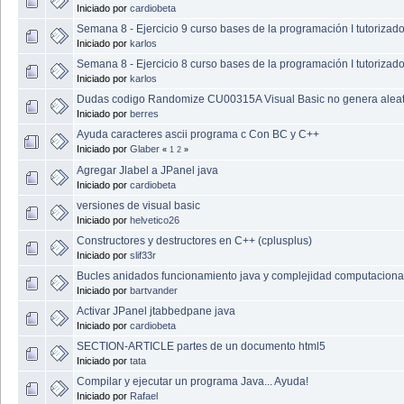
Iniciado por
cardiobeta
Semana 8 - Ejercicio 9 curso bases de la programación I tutorizado
Iniciado por
karlos
Semana 8 - Ejercicio 8 curso bases de la programación I tutorizado
Iniciado por
karlos
Dudas codigo Randomize CU00315A Visual Basic no genera aleat
Iniciado por
berres
Ayuda caracteres ascii programa c Con BC y C++
Iniciado por
Glaber
«
1
2
»
Agregar Jlabel a JPanel java
Iniciado por
cardiobeta
versiones de visual basic
Iniciado por
helvetico26
Constructores y destructores en C++ (cplusplus)
Iniciado por
slif33r
Bucles anidados funcionamiento java y complejidad computaciona
Iniciado por
bartvander
Activar JPanel jtabbedpane java
Iniciado por
cardiobeta
SECTION-ARTICLE partes de un documento html5
Iniciado por
tata
Compilar y ejecutar un programa Java... Ayuda!
Iniciado por
Rafael