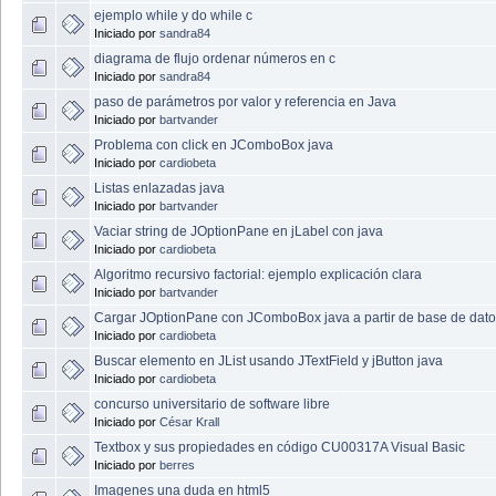
ejemplo while y do while c
Iniciado por
sandra84
diagrama de flujo ordenar números en c
Iniciado por
sandra84
paso de parámetros por valor y referencia en Java
Iniciado por
bartvander
Problema con click en JComboBox java
Iniciado por
cardiobeta
Listas enlazadas java
Iniciado por
bartvander
Vaciar string de JOptionPane en jLabel con java
Iniciado por
cardiobeta
Algoritmo recursivo factorial: ejemplo explicación clara
Iniciado por
bartvander
Cargar JOptionPane con JComboBox java a partir de base de dat
Iniciado por
cardiobeta
Buscar elemento en JList usando JTextField y jButton java
Iniciado por
cardiobeta
concurso universitario de software libre
Iniciado por
César Krall
Textbox y sus propiedades en código CU00317A Visual Basic
Iniciado por
berres
Imagenes una duda en html5