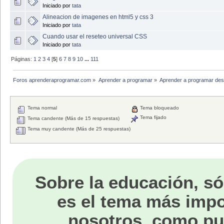
Iniciado por
tata
Alineacion de imagenes en html5 y css 3
Iniciado por
tata
Cuando usar el reseteo universal CSS
Iniciado por
tata
Páginas:
1
2
3
4
[
5
]
6
7
8
9
10
...
111
Foros aprenderaprogramar.com
»
Aprender a programar
»
Aprender a programar des
Tema normal
Tema bloqueado
Tema fijado
Tema candente (Más de 15 respuestas)
Tema muy candente (Más de 25 respuestas)
Sobre la educación, só
es el tema más impo
nosotros, como p