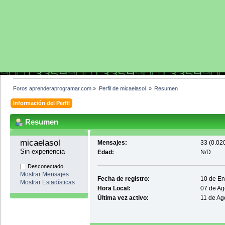
Foros aprenderaprogramar.com
»
Perfil de micaelasol 
»
Resumen
Información del Perfil
Resumen
micaelasol 
Mensajes:
33 (0.020
Sin experiencia
Edad:
N/D
Desconectado
Mostrar Mensajes
Fecha de registro:
10 de En
Mostrar Estadísticas
Hora Local:
07 de Ag
Última vez activo:
11 de Ag