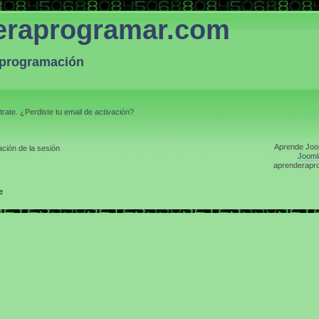
eraprogramar.com
a programación
trate
. ¿Perdiste tu
email de activación
?
Aprende Joom
ción de la sesión
Jooml
aprenderapro
e