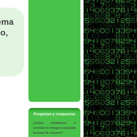
tema
o,
Preguntas y respuestas
¿Cómo establecer o
cambiar la imagen asociada
(avatar) de usuario?