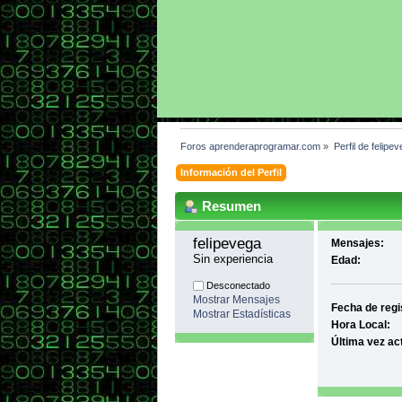
Foros aprenderaprogramar.com
»
Perfil de felipev
Información del Perfil
Resumen
felipevega 
Mensajes:
Sin experiencia
Edad:
Desconectado
Mostrar Mensajes
Fecha de regi
Mostrar Estadísticas
Hora Local:
Última vez ac