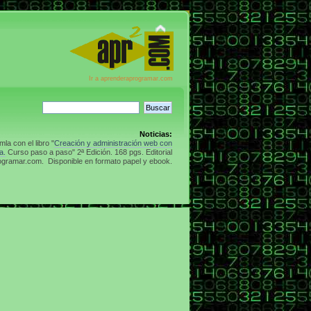
Ir a aprenderaprogramar.com
Noticias:
la con el libro "
Creación y administración web con
a.
Curso paso a paso" 2ª Edición. 168 pgs. Editorial
gramar.com. Disponible en formato papel y ebook.