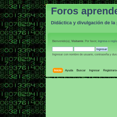
Foros aprend
Didáctica y divulgación de l
Bienvenido(a),
Visitante
. Por favor,
ingresa
o
regís
Ingresar con nombre de usuario, contraseña y dura
Inicio
Ayuda
Buscar
Ingresar
Registrars