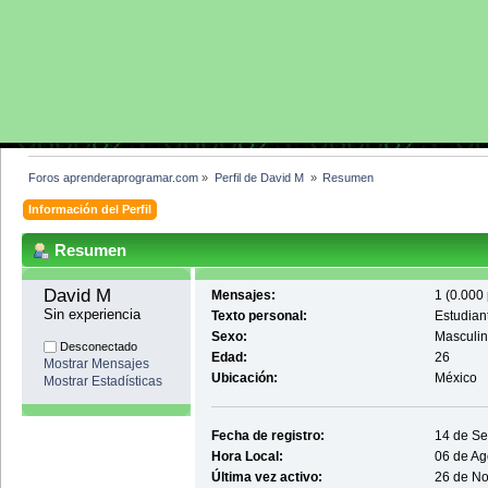
Foros aprenderaprogramar.com
»
Perfil de David M 
»
Resumen
Información del Perfil
Resumen
David M 
Mensajes:
1 (0.000 
Sin experiencia
Texto personal:
Estudian
Sexo:
Masculi
Desconectado
Edad:
26
Mostrar Mensajes
Ubicación:
México
Mostrar Estadísticas
Fecha de registro:
14 de Se
Hora Local:
06 de Ag
Última vez activo:
26 de No