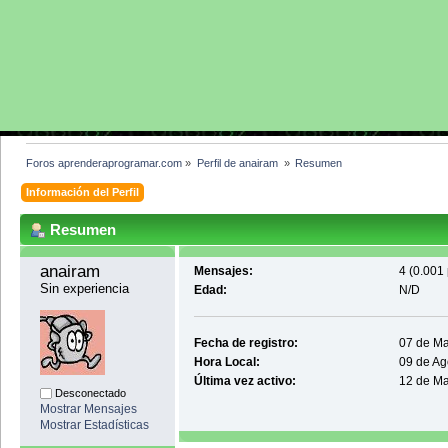
Foros aprenderaprogramar.com
»
Perfil de anairam 
»
Resumen
Información del Perfil
Resumen
anairam 
Mensajes:
4 (0.001 
Sin experiencia
Edad:
N/D
Fecha de registro:
07 de Ma
Hora Local:
09 de Ag
Última vez activo:
12 de Ma
Desconectado
Mostrar Mensajes
Mostrar Estadísticas