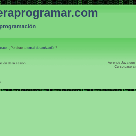
eraprogramar.com
a programación
trate
. ¿Perdiste tu
email de activación
?
Aprende Java con el
ción de la sesión
Curso paso a p
e