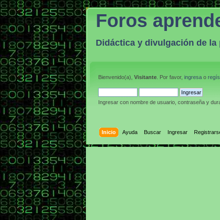
Foros aprend
Didáctica y divulgación de l
Bienvenido(a),
Visitante
. Por favor,
ingresa
o
regís
Ingresar con nombre de usuario, contraseña y dura
Inicio
Ayuda
Buscar
Ingresar
Registrars