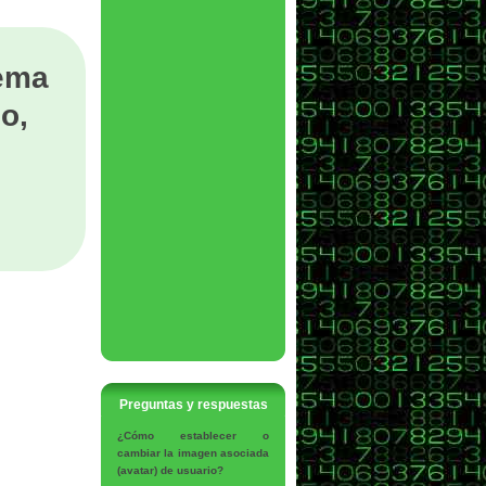
tema
o,
Preguntas y respuestas
¿Cómo establecer o
cambiar la imagen asociada
(avatar) de usuario?