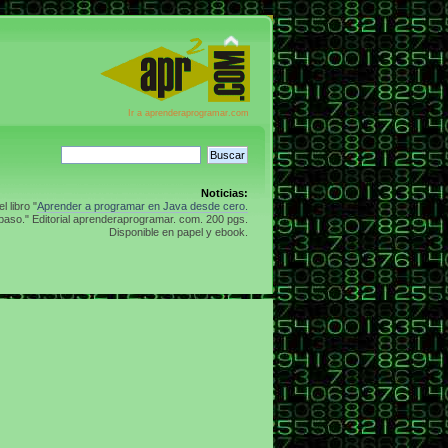
Ir a aprenderaprogramar.com
Noticias:
 libro "
Aprender a programar en Java desde cero.
aso." Editorial aprenderaprogramar. com. 200 pgs.
Disponible en papel y ebook.