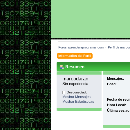
Foros aprenderaprogramar.com
»
Perfil de marco
Información del Perfil
Resumen
marcodaran 
Mensajes:
Sin experiencia
Edad:
Desconectado
Mostrar Mensajes
Fecha de regi
Mostrar Estadísticas
Hora Local:
Última vez ac