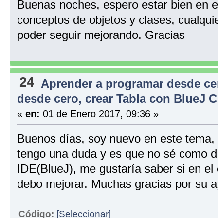
Buenas noches, espero estar bien en e
public void setApellido (String valorApellido) {
apellido= valorApellido;
conceptos de objetos y clases, cualquie
}
//Edad
poder seguir mejorando. Gracias
public void setEdad (int valorEdad) {
edad= valorEdad;
}
//Estado civil
public void setEstadoCivil (boolean valorEstadoCivil) {
estadoCivil= valorEstadoCivil;
24
}
Aprender a programar desde ce
//Número de documento
public void setNumeroIdentificacion (String valorNumeroIdentifi
desde cero, crear Tabla con BlueJ 
numeroIdentificacion= valorNumeroIdentificacion;
}//Cierre del método
«
en:
01 de Enero 2017, 09:36 »
//Obtener sus características
//Nombre
Buenos días, soy nuevo en este tema, 
public String getNombre () { return nombre;}
//Apellido
tengo una duda y es que no sé como des
public String getApellido () {return apellido;}
//Edad
IDE(BlueJ), me gustaría saber si en el 
public int getEdad () {return edad;}
//Estado Civil
debo mejorar. Muchas gracias por su 
public boolean getEstadoCivil () {return estadoCivil;}
//Número de identificación
public String getNumeroIdentificacion () {return numeroIdentifi
}//Cierre de la clase
Código:
[Seleccionar]