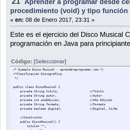
21
Aprender a programar desde ce
procedimiento (void) y tipo función
«
en:
08 de Enero 2017, 23:31 »
Este es el ejercicio del Disco Musica
programación en Java para principiante
Código:
[Seleccionar]
/* Ejemplo Disco Musical - aprenderaprogramar.com */
/*Clasificación Discográfica
*/
public class DiscoMusical {
private String titulo; //Titulo
private String autor; //Autor
private int anoEdicion; //Año Edición
private String formato; //Formato
private boolean digital; //Digital, Si/No
//Constructor
public DiscoMusical() {
titulo= "";