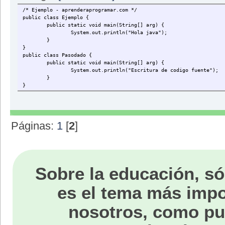
/* Ejemplo - aprenderaprogramar.com */
public class Ejemplo {
public static void main(String[] arg) {
System.out.println("Hola java");
}
}
public class Pasodado {
public static void main(String[] arg) {
System.out.println("Escritura de codigo fuente");
}
}
Páginas:
1
[
2
]
Sobre la educación, só
es el tema más impo
nosotros, como p