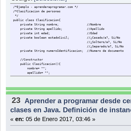
}//Cierre del Método
/*Ejemplo - aprenderaprogramar.com */
//Método para obtener características del Disco Musical
/*Clasificacion de personas
*/
//Titulo
public class Clasificacion{
public String getTitulo () {return titulo;}
private String nombre; //Nombre
private String apellido; //Apellido
//Autor
private int edad; //Edad
public String getAutor () {return autor;}
private boolean estadoCivil; //¿Casado/a?, Si/No
//¿Soltero/a?, Si/No
//Año Edicion
//¿Separado/a?, Si/No
public int getAnoEdicion () {return anoEdicion;}
private String numeroIdentificacion; //Numero de documento
//Formato
//Constructor
public String getFormato () {return formato;}
public Clasificacion(){
nombre= "";
//Digital
apellido= "";
public boolean getDigital () {return digital;}
edad= 0;
}//Cierre de la clase
estadoCivil= true;
estadoCivil= false;
estadoCivil= true;
numeroIdentificacion= "No establecido aun";
23
Aprender a programar desde ce
} //Cierre del constructor
clases en Java. Definición de insta
//Método para establecer sus características
//Nombre
public void setNombre (String valorNombre){
«
en:
05 de Enero 2017, 03:46 »
nombre= valorNombre;
}
//Apellido