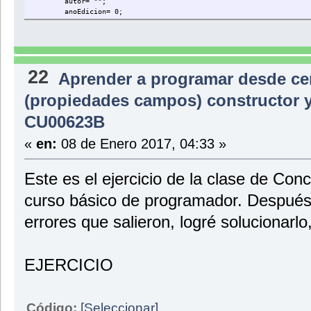
autor= "";
anoEdicion= 0;
formato= "";
digital= false;
}//Cierre del constructor
//Método para obtener características del Disco Musical
22
Aprender a programar desde ce
//Titulo
public void setTitulo (String valorTitulo){
(propiedades campos) constructor y
titulo= valorTitulo;
}
CU00623B
//Autor
public void setAutor (String valorAutor){
«
en:
08 de Enero 2017, 04:33 »
autor= valorAutor;
}
Este es el ejercicio de la clase de C
//Año Edición
public void setAnoEdicion (int valorAnoEdicion){
curso básico de programador. Después 
anoEdicion= valorAnoEdicion;
}
errores que salieron, logré solucionarlo
//Formato
public void setFormato (String valorFormato){
formato= valorFormato;
EJERCICIO
}
//Digital
public void setDigital (boolean valorDigital){
digital= valorDigital;
Código:
[Seleccionar]