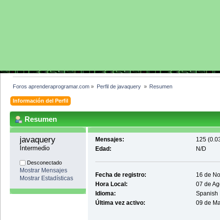
Foros aprenderaprogramar.com
»
Perfil de javaquery 
»
Resumen
Información del Perfil
Resumen
javaquery 
Mensajes:
125 (0.0
Intermedio
Edad:
N/D
Desconectado
Mostrar Mensajes
Fecha de registro:
16 de No
Mostrar Estadísticas
Hora Local:
07 de Ag
Idioma:
Spanish
Última vez activo:
09 de Ma