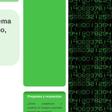
tema
o,
Preguntas y respuestas
¿Cómo establecer o
cambiar la imagen asociada
(avatar) de usuario?