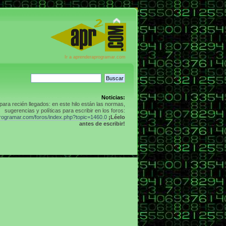
Ir a aprenderaprogramar.com
Noticias:
para recién llegados: en este hilo están las normas,
sugerencias y políticas para escribir en los foros:
programar.com/foros/index.php?topic=1460.0
¡Léelo
antes de escribir!