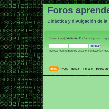
Foros aprend
Didáctica y divulgación de l
Bienvenido(a),
Visitante
. Por favor,
ingresa
o
regís
Ingresar con nombre de usuario, contraseña y dura
Inicio
Ayuda
Buscar
Ingresar
Registrars