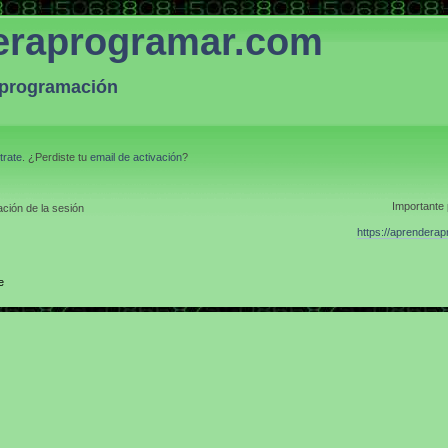
eraprogramar.com
a programación
trate
. ¿Perdiste tu
email de activación
?
Importante 
ción de la sesión
https://aprendera
e