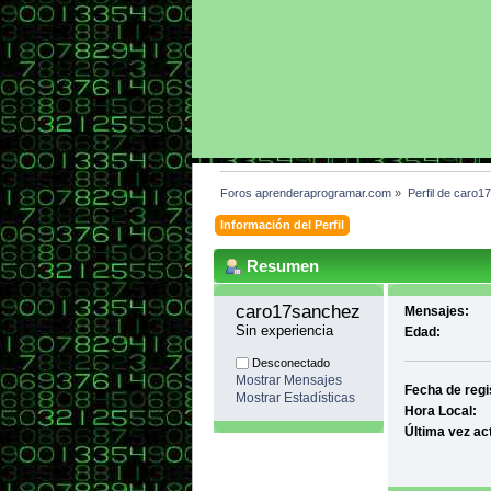
Foros aprenderaprogramar.com
»
Perfil de caro1
Información del Perfil
Resumen
caro17sanchez 
Mensajes:
Sin experiencia
Edad:
Desconectado
Mostrar Mensajes
Fecha de regi
Mostrar Estadísticas
Hora Local:
Última vez ac