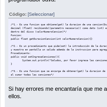
int multiplo=5;
int resto=edad%multiplo;
public void setNumeroDocumentoIdentidad(String valorNumeroDocum
int resultado= multiplo-resto;;
numeroDocumentoIdentidad=valorNumeroDocumentoIdentidad;
System.out.println("El medico " + nombre + " " + apellidos + " 
System.out.println("Con numero de documentos identificable: "
Código:
[Seleccionar]
}
}
}
public void setEspecialidad(String valorEspecialidad){
/*1.- Es una funcion que obtiene(get) la duracion de una cancion(Du
especialidad=valorEspecialidad;
decimal (float) recibiendo((parametro necesario)) como dato (int) e
System.out.println("A la nueva especialidad de: " + especia
dentro del disco (valorNumeroCancion)*/
}
Funcion:
public float getDuracionCancion(int valorNumeroCancion){}
public String getNombre(){
return nombre;
/*2.- Es un procedimiento que pide(set) la introducción de la durac
}
y muestra en pantalla un saludo además de la instruccion para agreg
Procedimiento:
public String getApellidos(){
public void setIngresaCanciones(){
return apellidos;
System.out.println("Saludos, por favor ingresa las cancione
}
}
public int getEdad(){
/*3.- Es una funcion que se encarga de obtener(get) la duracion de 
return edad;
al sumar todas las canciones*/
}
Funcion:
public float getDuracionDisco(){}
public boolean getCasado(){
Si hay errores me encantaría que me 
return casado;
*/4.- Es un procedimiento que requiere añadir(set) una cancion al d
}
Procedimiento:
ellos.
public void setAnadirCancion(String valorTituloCancion, float valor
public String getNumeroDocumentoIdentidad(){
return numeroDocumentoIdentidad;
}