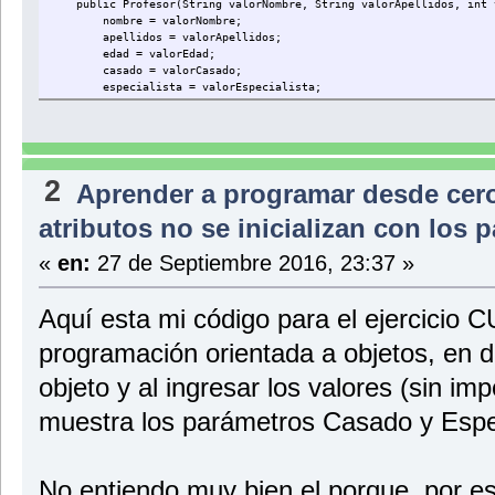
public Profesor(String valorNombre, String valorApellidos, int va
nombre = valorNombre;
apellidos = valorApellidos;
edad = valorEdad;
casado = valorCasado;
especialista = valorEspecialista;
}
//Constructor que inicializa los atributos sin necesidad de paramet
public Profesor(){
nombre = " ";
2
Aprender a programar desde cer
apellidos = " ";
edad = 0;
atributos no se inicializan con lo
casado = false;
especialista = false;
}
«
en:
27 de Septiembre 2016, 23:37 »
//Metodos para establecer los valores de los atributos
public void setNombre(String valorNombre){
Aquí esta mi código para el ejercicio C
nombre = valorNombre;
}
programación orientada a objetos, en dó
public void setApellidos(String valorApellidos){
objeto y al ingresar los valores (sin i
apellidos = valorApellidos;
}
muestra los parámetros Casado y Espec
public void setEdad(int valorEdad){
edad = valorEdad;
}
No entiendo muy bien el porque, por e