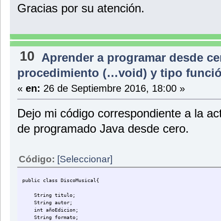
Gracias por su atención.
public String gerEspecialidad(){
return especialidad;
}
}
10
Aprender a programar desde ce
procedimiento (…void) y tipo func
«
en:
26 de Septiembre 2016, 18:00 »
Dejo mi código correspondiente a la a
de programado Java desde cero.
Código:
[Seleccionar]
public class DiscoMusical{
String titulo;
String autor;
int añoEdicion;
String formato;