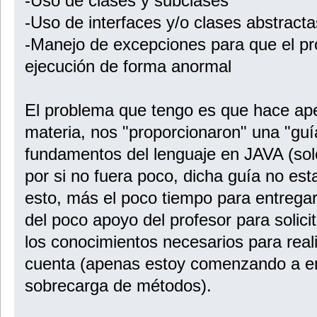
-Uso de clases y subclases
casado = valorCasado;
-Uso de interfaces y/o clases abstracta
}
-Manejo de excepciones para que el p
public void setNumeroDocumentoIdentidad(String valorNumeroDocum
numeroDocumentoIdentidad = valorNumeroDocumentoIdentidad;
ejecución de forma anormal
}
public String getNombre(){
return nombre;
}
El problema que tengo es que hace apen
public String getApellidos(){
materia, nos "proporcionaron" una "guí
return apellidos;
}
fundamentos del lenguaje en JAVA (sol
public int getEdad(){
por si no fuera poco, dicha guía no es
return edad;
}
esto, más el poco tiempo para entrega
public boolean getCasado(){
del poco apoyo del profesor para solici
return casado;
}
los conocimientos necesarios para real
public String getNumeroDocumentoIdentidad(){
cuenta (apenas estoy comenzando a en
return numeroDocumentoIdentidad;
}
sobrecarga de métodos).
}