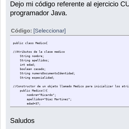
Dejo mi código referente al ejercicio C
p) A > 3 && B >= 3 && C < -3 //Verdadero: A si es mayor que 3, B si
programador Java.
Código:
[Seleccionar]
public class Medico{
//Atributos de la clase medico
String nombre;
String apellidos;
int edad;
boolean casado;
String numeroDocumentoIdentidad;
String especialidad;
//Constructor de un objeto llamado Medico para inicializar los atri
public Medico(){
nombre="Ricardo";
apellidos="Diaz Martinez";
edad=37;
casado=true;
numeroDocumentoIdentidad="TIER4950";
especialidad="Medico General";
Saludos
}