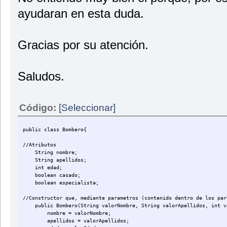
public void setCasado(boolean valorCasado){
ayudaran en esta duda.
casado = valorCasado;
}
public void setEspecialista(boolean valorEspecialista){
Gracias por su atención.
especialista = valorEspecialista;
}
//Metodos para obtener los valores de los variables
public String getNombre(){
Saludos.
return nombre;
}
public String getApellidos(){
Código:
[Seleccionar]
return apellidos;
}
public class Bombero{
public int getEdad(){
return edad;
//Atributos
}
String nombre;
String apellidos;
public boolean getCasado(){
int edad;
return casado;
boolean casado;
}
boolean especialista;
public boolean getEspecialista(){
//Constructor que, mediante parametros (contenido dentro de los par
return especialista;
public Bombero(String valorNombre, String valorApellidos, int val
}
nombre = valorNombre;
}
apellidos = valorApellidos;