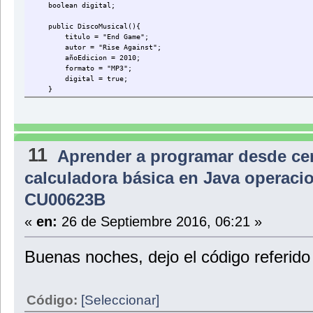
boolean digital;
public DiscoMusical(){
titulo = "End Game";
autor = "Rise Against";
añoEdicion = 2010;
formato = "MP3";
digital = true;
}
public void setTitulo(String valorTitulo){
titulo = valorTitulo;
}
11
Aprender a programar desde ce
public void setAutor(String valorAutor){
autor = valorAutor;
calculadora básica en Java operaci
}
public void setAñoEdicion(int valorAñoEdicion){
CU00623B
añoEdicion = valorAñoEdicion;
}
«
en:
26 de Septiembre 2016, 06:21 »
public void setFormato(String valorFormato){
formato = valorFormato;
Buenas noches, dejo el código referido 
}
public void setDigital(boolean valorDigital){
digital = valorDigital;
Código:
[Seleccionar]
}