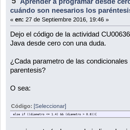
5
Aprender a programar desde cer
}
/*Metodo para indicar las acciones a realizar dependiendo el valor 
cuándo son neesarios los paréntesi
al atributo tipoBomba*/
public void dimeTipoMotor(){
«
en:
27 de Septiembre 2016, 19:46 »
switch (tipoBomba){
case 0:
System.out.println("No hay establecido un valor definido 
Dejo el código de la actividad CU0063
break;
Java desde cero con una duda.
case 1:
System.out.println("La bomba es una bomba de " + tipoFlu
break;
¿Cada parametro de las condicionales "
case 2:
System.out.println("La bomba es una bomba de gasolina "
parentesis?
break;
case 3:
System.out.println("La bomba es una bomba de hormigon "
O sea:
break;
case 4:
System.out.println("La bomba es una bomba de pasta alime
break;
Código:
[Seleccionar]
default:
else if ((diametro <= 1.4) && (diametro > 0.8)){
System.out.println("No existe un valor valido para tipo d
break;
}
}