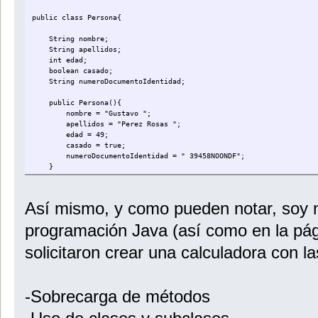
public String getTitulo(){
return titulo;
public class Persona{
}
String nombre;
public String getAutor(){
String apellidos;
return autor;
int edad;
}
boolean casado;
String numeroDocumentoIdentidad;
public int getAñoEdicion(){
return añoEdicion;
public Persona(){
}
nombre = "Gustavo ";
apellidos = "Perez Rosas ";
public String getFormato(){
edad = 49;
return formato;
casado = true;
}
numeroDocumentoIdentidad = " 39458NOONDF";
}
public boolean getDigital(){
return digital;
public void setNombre(String valorNombre){
}
nombre = valorNombre;
Así mismo, y como pueden notar, soy n
}
}
programación Java (así como en la pág
public void setApellidos(String valorApellidos){
apellidos = valorApellidos;
solicitaron crear una calculadora con la
}
public void setEdad(int valorEdad){
edad = valorEdad;
-Sobrecarga de métodos
}
public void setCasado(boolean valorCasado){