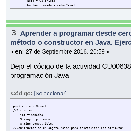
edad = valorEdad;
boolean casado = valorCasado;
boolean especialista = valorEspecialista;
}
//Metodos para establecer el valor de los atributos
public void setNombre(String valorNombre){
3
Aprender a programar desde cer
nombre=valorNombre;
}
método o constructor en Java. Ejer
public void setApellidos(String valorApellidos){
apellidos=valorApellidos;
«
en:
27 de Septiembre 2016, 20:59 »
}
public void setEdad(int valorEdad){
Dejo el código de la actividad CU0063
edad=valorEdad;
}
programación Java.
public void setCasado(boolean valorCasado){
casado=valorCasado;
}
Código:
[Seleccionar]
public void setEspecialista(boolean valorEspecialista){
especialista=valorEspecialista;
}
public class Motor{
//Atributos
//Metodos para regresar los valores de los atributos
int tipoBomba;
public String getNombre(){
String tipoFluido;
return nombre;
String combustible;
}
//Constructor de un objeto Motor para inicializar los atributos