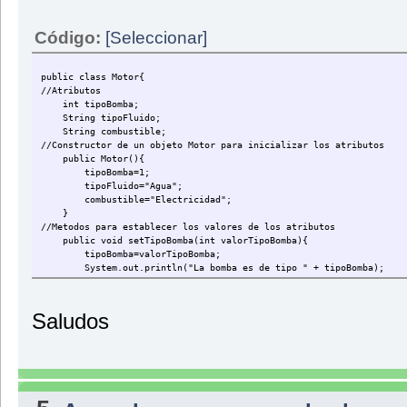
return motorEsParaAgua;
}
Código:
[Seleccionar]
//Metodos para obtener los valores de los atributos
public int getTipoBomba(){
return tipoBomba;
public class Motor{
}
//Atributos
int tipoBomba;
public String getTipoFluido(){
String tipoFluido;
return tipoFluido;
String combustible;
}
//Constructor de un objeto Motor para inicializar los atributos
public Motor(){
public String getCombustible(){
tipoBomba=1;
return combustible;
tipoFluido="Agua";
}
combustible="Electricidad";
}
}
//Metodos para establecer los valores de los atributos
public void setTipoBomba(int valorTipoBomba){
tipoBomba=valorTipoBomba;
System.out.println("La bomba es de tipo " + tipoBomba);
}
public void setTipoFluido(String valorTipoFluido){
Saludos
tipoFluido=valorTipoFluido;
System.out.println("Se encarga de manejar fluidos de tipo " 
}
public void setCombustible(String valorCombustible){
combustible=valorCombustible;
System.out.println("Usa " + combustible + " para funcionar"