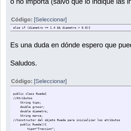
o no importa (salvo que lo indique las in
//Metodos para obtener los valores de los atributos
public int getTipoBomba(){
return tipoBomba;
}
Código:
[Seleccionar]
public String getTipoFluido(){
else if (diametro <= 1.4 && diametro > 0.8){
return tipoFluido;
}
Es una duda en dónde espero que pu
public String getCombustible(){
return combustible;
}
}
Saludos.
Código:
[Seleccionar]
public class Rueda{
//Atributos
String tipo;
double grosor;
double diametro;
String marca;
//Constructor del objeto Rueda para inicializar los atributos
public Rueda(){
tipo="Traccion";