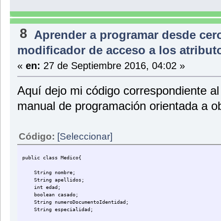
//Metodos para establecer los valores de los atributos
public void setNombre(String valorNombre){
nombre=valorNombre;
System.out.println("Ha cambiado la especialidad del medico co
8
}
Aprender a programar desde cer
public void setApellidos(String valorApellidos){
modificador de acceso a los atribu
apellidos=valorApellidos;
System.out.println("Con apellidos " + apellidos);;
«
en:
27 de Septiembre 2016, 04:02 »
}
public void setEdad(int valorEdad){
Aquí dejo mi código correspondiente al
edad=valorEdad;
System.out.println("Que tiene " + edad + " años");
manual de programación orientada a ob
}
public void setCasado(boolean valorCasado){
casado=valorCasado;
Código:
[Seleccionar]
if(valorCasado=true){
System.out.println("Que se encuentra casado");
}
}
public class Medico{
public void setNumeroDocumentoIdentidad(String valorNumeroDocum
String nombre;
numeroDocumentoIdentidad=valorNumeroDocumentoIdentidad;
String apellidos;
System.out.println("Con numero de documentos identificable: "
int edad;
}
boolean casado;
String numeroDocumentoIdentidad;
public void setEspecialidad(String valorEspecialidad){
String especialidad;
especialidad=valorEspecialidad;