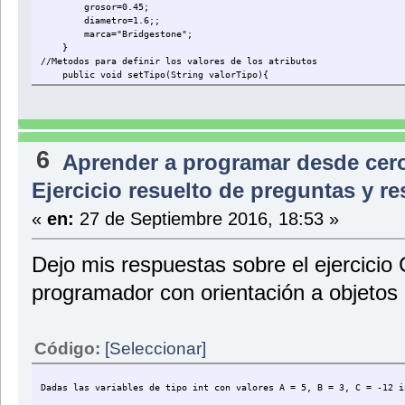
grosor=0.45;
diametro=1.6;;
marca="Bridgestone";
}
//Metodos para definir los valores de los atributos
public void setTipo(String valorTipo){
tipo=valorTipo;
System.out.println("La llanta es de tipo " + tipo + ". ");
}
public void setGrosor(double valorGrosor){
6
Aprender a programar desde cer
grosor=valorGrosor;
System.out.println("Con un grosor de " + grosor + " metros.
Ejercicio resuelto de preguntas y 
}
public void setDiametro(double valorDiametro){
«
en:
27 de Septiembre 2016, 18:53 »
diametro=valorDiametro;
System.out.println("Con un diametro de " + diametro + " metr
}
Dejo mis respuestas sobre el ejercici
public void setMarca(String valorMarca){
programador con orientación a objetos
marca=valorMarca;
System.out.println("Y de marca " + marca + ". ");
}
//Metodos para comprobar SI las condiciones requeridas se cumplen, 
Código:
[Seleccionar]
public void comprobarDimensiones(){
if (diametro > 1.4){
System.out.println("La rueda es para un vehiculo grande
} else if ((diametro <= 1.4) && (diametro > 0.8)){
Dadas las variables de tipo int con valores A = 5, B = 3, C = -12 i
System.out.println("La rueda es para un vehiculo median