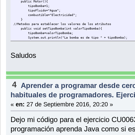
public Motor(){
public String getApellidos(){
tipoBomba=1;
return apellidos;
tipoFluido="Agua";
}
combustible="Electricidad";
}
public int getEdad(){
//Metodos para establecer los valores de los atributos
return edad;
public void setTipoBomba(int valorTipoBomba){
}
tipoBomba=valorTipoBomba;
System.out.println("La bomba es de tipo " + tipoBomba);
public boolean getCasado(){
}
return casado;
}
public void setTipoFluido(String valorTipoFluido){
Saludos
tipoFluido=valorTipoFluido;
public boolean getEspecialista(){
System.out.println("Se encarga de manejar fluidos de tipo " 
return especialista;
}
}
}
public void setCombustible(String valorCombustible){
combustible=valorCombustible;
4
System.out.println("Usa " + combustible + " para funcionar"
Aprender a programar desde cer
}
habituales de programadores. Ejer
/*Metodo para declarar un atributo dentro que tiene visibilidad 
temporal que usareemos para determinar si tipoBomba es un moto
«
en:
27 de Septiembre 2016, 20:20 »
private boolean dimeSiMotorEsParaAgua(){
boolean motorEsParaAgua= false;
if(tipoBomba == 1){
Dejo mi código para el ejercicio CU00
motorEsParaAgua = true;
} else {
programación aprenda Java como si est
motorEsParaAgua = false;
}