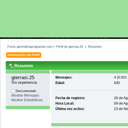
Foros aprenderaprogramar.com
»
Perfil de gterrasi.25 
»
Resumen
Información del Perfil
Resumen
gterrasi.25 
Mensajes:
4 (0.001 
Sin experiencia
Edad:
N/D
Desconectado
Mostrar Mensajes
Fecha de registro:
26 de Ag
Mostrar Estadísticas
Hora Local:
09 de Ag
Última vez activo:
23 de Ma